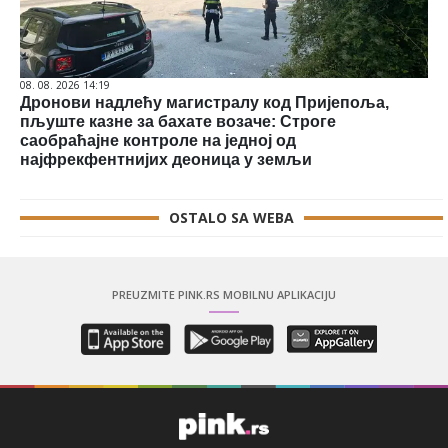
08. 08. 2026 14:19
Дронови надлећу магистралу код Пријепоља,
пљуште казне за бахате возаче: Строге
саобраћајне контроле на једној од
најфрекфентнијих деоница у земљи
OSTALO SA WEBA
PREUZMITE PINK.RS MOBILNU APLIKACIJU