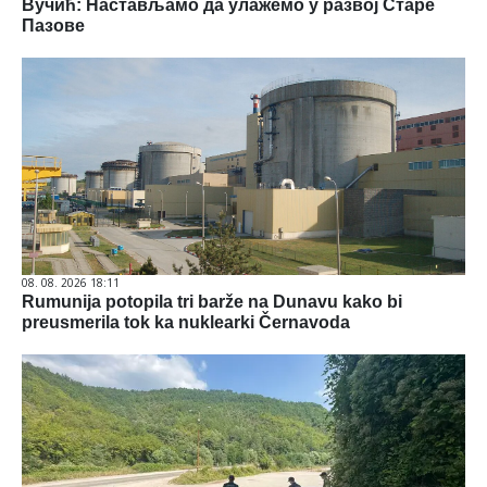
Вучић: Настављамо да улажемо у развој Старе
Пазове
08. 08. 2026 18:11
Rumunija potopila tri barže na Dunavu kako bi
preusmerila tok ka nuklearki Černavoda