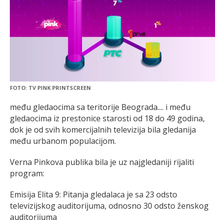
FOTO: TV PINK PRINTSCREEN
među gledaocima sa teritorije Beograda.... i među
gledaocima iz prestonice starosti od 18 do 49 godina,
dok je od svih komercijalnih televizija bila gledanija
među urbanom populacijom.
Verna Pinkova publika bila je uz najgledaniji rijaliti
program:
Emisija Elita 9: Pitanja gledalaca je sa 23 odsto
televizijskog auditorijuma, odnosno 30 odsto ženskog
auditorijuma