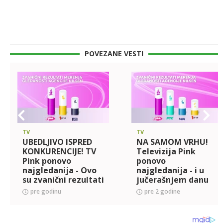
POVEZANE VESTI
TV
TV
UBEDLJIVO ISPRED
NA SAMOM VRHU!
KONKURENCIJE! TV
Televizija Pink
Pink ponovo
ponovo
najgledanija - Ovo
najgledanija - i u
su zvanični rezultati
jučerašnjem danu
ISPRED
pre godinu
pre 2 godine
KONKURENCIJE