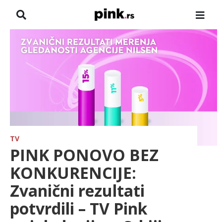
NASLOVNA
VESTI
ZADRUGA
SHOWBIZ
HRONIKA
TV
PINK PONOVO BEZ
PINKOVE ZVEZDE
KONKURENCIJE:
Zvanični rezultati
ODEON
potvrdili – TV Pink
SPORT