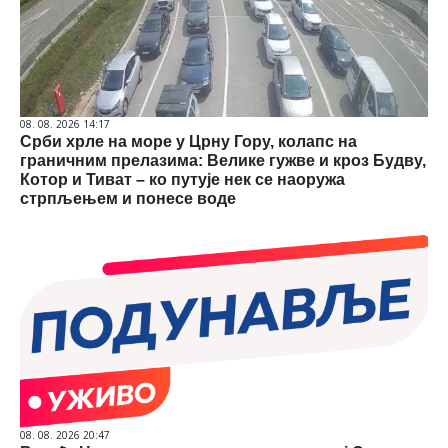
08. 08. 2026 14:17
Срби хрле на море у Црну Гору, колапс на
граничним прелазима: Велике гужве и кроз Будву,
Котор и Тиват – ко путује нек се наоружа
стрпљењем и понесе воде
08. 08. 2026 20:47