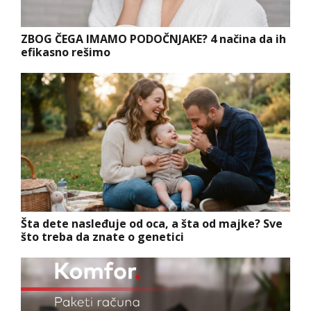
ZBOG ČEGA IMAMO PODOČNJAKE? 4 načina da ih
efikasno rešimo
Šta dete nasleđuje od oca, a šta od majke? Sve
što treba da znate o genetici