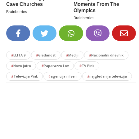
#
ELITA 9
#
Gledanost
#
Mediji
#
Nacionalni dnevnik
#
Novo jutro
#
Paparazzo Lov
#
TV Pink
#
Televizija Pink
#
agencija nilsen
#
najgledanija televizija