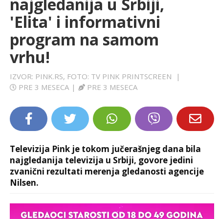
najgledanija u Srbiji,
LIFESTYLE
'Elita' i informativni
program na samom
EXTRA
vrhu!
IZVOR: PINK.RS, FOTO: TV PINK PRINTSCREEN
|
PRE 3 MESECA
|
PRE 3 MESECA
Televizija Pink je tokom jučerašnjeg dana bila
najgledanija televizija u Srbiji, govore jedini
zvanični rezultati merenja gledanosti agencije
Nilsen.