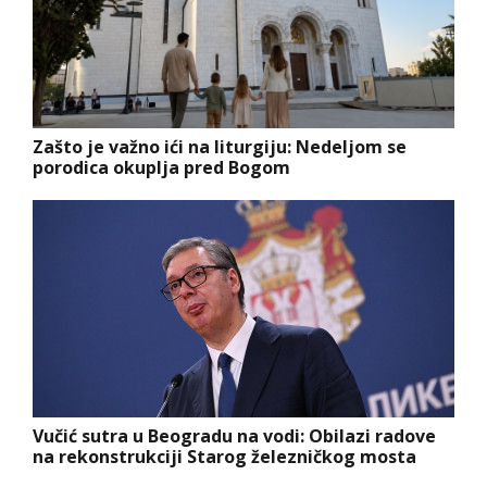
Zašto je važno ići na liturgiju: Nedeljom se
porodica okuplja pred Bogom
Vučić sutra u Beogradu na vodi: Obilazi radove
na rekonstrukciji Starog železničkog mosta