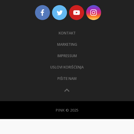
KONTAKT
MARKETING
IMPRESSUM
USLOVI KORIŠĆENJA
PIŠITE NAM
PINK © 2025