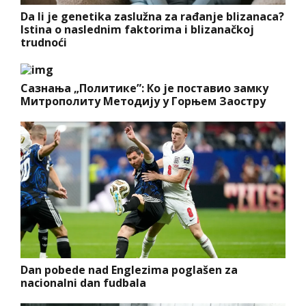
Da li je genetika zaslužna za rađanje blizanaca?
Istina o naslednim faktorima i blizanačkoj
trudnoći
Сазнања „Политике”: Ко је поставио замку
Митрополиту Методију у Горњем Заостру
Dan pobede nad Englezima poglašen za
nacionalni dan fudbala