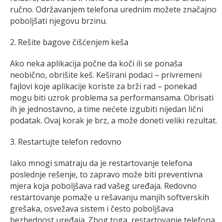
ručno. Održavanjem telefona urednim možete značajno
poboljšati njegovu brzinu.
2. Rešite bagove čišćenjem keša
Ako neka aplikacija počne da koči ili se ponaša
neobično, obrišite keš. Keširani podaci – privremeni
fajlovi koje aplikacije koriste za brži rad – ponekad
mogu biti uzrok problema sa performansama. Obrisati
ih je jednostavno, a time nećete izgubiti nijedan lični
podatak. Ovaj korak je brz, a može doneti veliki rezultat.
3. Restartujte telefon redovno
Iako mnogi smatraju da je restartovanje telefona
poslednje rešenje, to zapravo može biti preventivna
mjera koja poboljšava rad vašeg uređaja. Redovno
restartovanje pomaže u rešavanju manjih softverskih
grešaka, osvežava sistem i često poboljšava
bezbednost uređaja. Zbog toga, restartovanje telefona