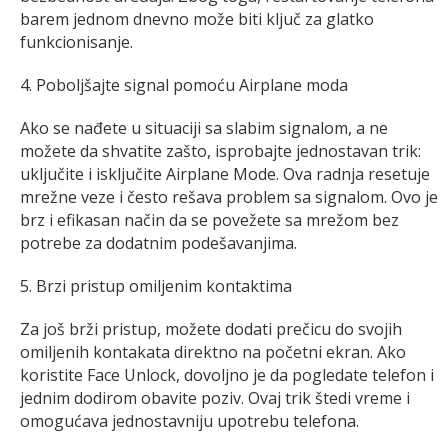
barem jednom dnevno može biti ključ za glatko
funkcionisanje.
4. Poboljšajte signal pomoću Airplane moda
Ako se nađete u situaciji sa slabim signalom, a ne
možete da shvatite zašto, isprobajte jednostavan trik:
uključite i isključite Airplane Mode. Ova radnja resetuje
mrežne veze i često rešava problem sa signalom. Ovo je
brz i efikasan način da se povežete sa mrežom bez
potrebe za dodatnim podešavanjima.
5. Brzi pristup omiljenim kontaktima
Za još brži pristup, možete dodati prečicu do svojih
omiljenih kontakata direktno na početni ekran. Ako
koristite Face Unlock, dovoljno je da pogledate telefon i
jednim dodirom obavite poziv. Ovaj trik štedi vreme i
omogućava jednostavniju upotrebu telefona.