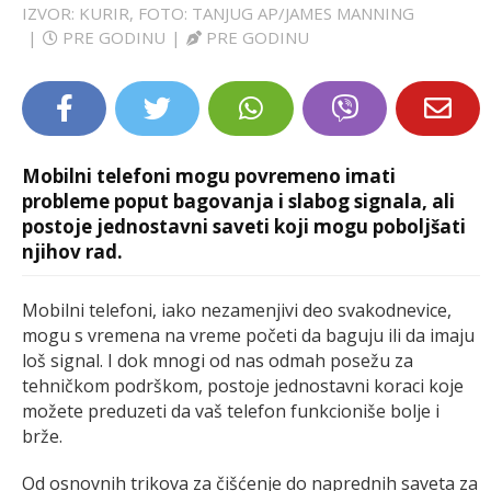
IZVOR: KURIR, FOTO: TANJUG AP/JAMES MANNING
LIFESTYLE
|
PRE GODINU
|
PRE GODINU
EXTRA
Mobilni telefoni mogu povremeno imati
probleme poput bagovanja i slabog signala, ali
postoje jednostavni saveti koji mogu poboljšati
njihov rad.
Mobilni telefoni, iako nezamenjivi deo svakodnevice,
mogu s vremena na vreme početi da baguju ili da imaju
loš signal. I dok mnogi od nas odmah posežu za
tehničkom podrškom, postoje jednostavni koraci koje
možete preduzeti da vaš telefon funkcioniše bolje i
brže.
Od osnovnih trikova za čišćenje do naprednih saveta za