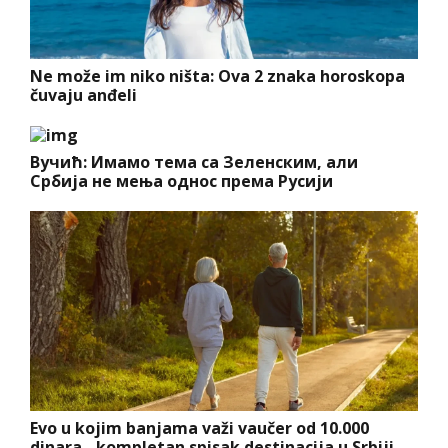
Ne može im niko ništa: Ova 2 znaka horoskopa
čuvaju anđeli
Вучић: Имамо тема са Зеленским, али
Србија не мења однос према Русији
Evo u kojim banjama važi vaučer od 10.000
dinara - kompletan spisak destinacija u Srbiji