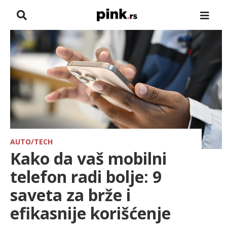
NASLOVNA
VESTI
ZADRUGA
SHOWBIZ
HRONIKA
AUTO/TECH
Kako da vaš mobilni
FARMERI
telefon radi bolje: 9
saveta za brže i
TV
efikasnije korišćenje
SPORT