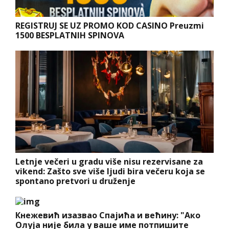
REGISTRUJ SE UZ PROMO KOD CASINO Preuzmi
1500 BESPLATNIH SPINOVA
Letnje večeri u gradu više nisu rezervisane za
vikend: Zašto sve više ljudi bira večeru koja se
spontano pretvori u druženje
Кнежевић изазвао Спајића и већину: "Ако
Олуја није била у ваше име потпишите