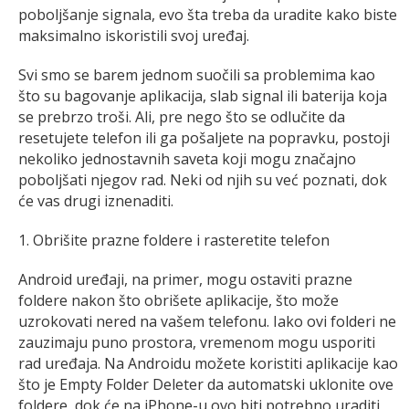
poboljšanje signala, evo šta treba da uradite kako biste
maksimalno iskoristili svoj uređaj.
Svi smo se barem jednom suočili sa problemima kao
što su bagovanje aplikacija, slab signal ili baterija koja
se prebrzo troši. Ali, pre nego što se odlučite da
resetujete telefon ili ga pošaljete na popravku, postoji
nekoliko jednostavnih saveta koji mogu značajno
poboljšati njegov rad. Neki od njih su već poznati, dok
će vas drugi iznenaditi.
1. Obrišite prazne foldere i rasteretite telefon
Android uređaji, na primer, mogu ostaviti prazne
foldere nakon što obrišete aplikacije, što može
uzrokovati nered na vašem telefonu. Iako ovi folderi ne
zauzimaju puno prostora, vremenom mogu usporiti
rad uređaja. Na Androidu možete koristiti aplikacije kao
što je Empty Folder Deleter da automatski uklonite ove
foldere, dok će na iPhone-u ovo biti potrebno uraditi