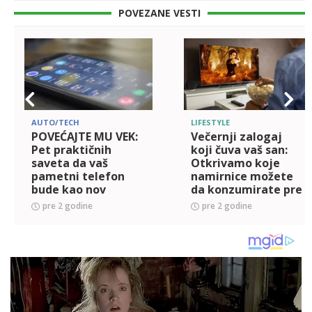
POVEZANE VESTI
AUTO/TECH
LIFESTYLE
POVEĆAJTE MU VEK:
Večernji zalogaj
Pet praktičnih
koji čuva vaš san:
saveta da vaš
Otkrivamo koje
pametni telefon
namirnice možete
bude kao nov
da konzumirate pre
spavanja
pre 2 godine
pre 2 godine