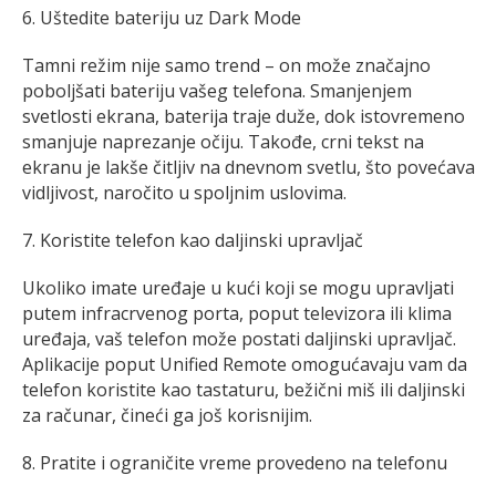
6. Uštedite bateriju uz Dark Mode
Tamni režim nije samo trend – on može značajno
poboljšati bateriju vašeg telefona. Smanjenjem
svetlosti ekrana, baterija traje duže, dok istovremeno
smanjuje naprezanje očiju. Takođe, crni tekst na
ekranu je lakše čitljiv na dnevnom svetlu, što povećava
vidljivost, naročito u spoljnim uslovima.
7. Koristite telefon kao daljinski upravljač
Ukoliko imate uređaje u kući koji se mogu upravljati
putem infracrvenog porta, poput televizora ili klima
uređaja, vaš telefon može postati daljinski upravljač.
Aplikacije poput Unified Remote omogućavaju vam da
telefon koristite kao tastaturu, bežični miš ili daljinski
za računar, čineći ga još korisnijim.
8. Pratite i ograničite vreme provedeno na telefonu