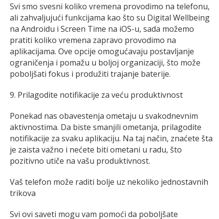
Svi smo svesni koliko vremena provodimo na telefonu,
ali zahvaljujući funkcijama kao što su Digital Wellbeing
na Androidu i Screen Time na iOS-u, sada možemo
pratiti koliko vremena zapravo provodimo na
aplikacijama. Ove opcije omogućavaju postavljanje
ograničenja i pomažu u boljoj organizaciji, što može
poboljšati fokus i produžiti trajanje baterije.
9. Prilagodite notifikacije za veću produktivnost
Ponekad nas obavestenja ometaju u svakodnevnim
aktivnostima. Da biste smanjili ometanja, prilagodite
notifikacije za svaku aplikaciju. Na taj način, znaćete šta
je zaista važno i nećete biti ometani u radu, što
pozitivno utiče na vašu produktivnost.
Vaš telefon može raditi bolje uz nekoliko jednostavnih
trikova
Svi ovi saveti mogu vam pomoći da poboljšate