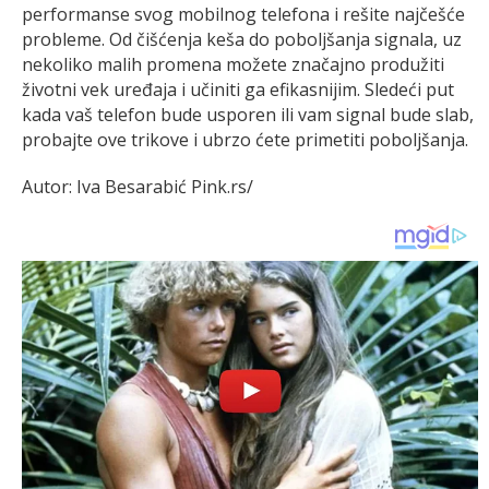
performanse svog mobilnog telefona i rešite najčešće
probleme. Od čišćenja keša do poboljšanja signala, uz
nekoliko malih promena možete značajno produžiti
životni vek uređaja i učiniti ga efikasnijim. Sledeći put
kada vaš telefon bude usporen ili vam signal bude slab,
probajte ove trikove i ubrzo ćete primetiti poboljšanja.
Autor: Iva Besarabić Pink.rs/