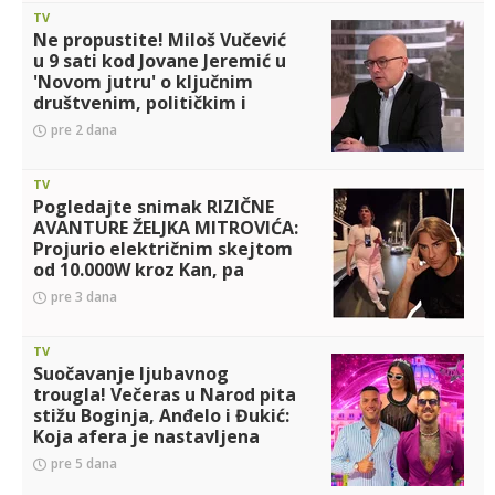
TV
Ne propustite! Miloš Vučević
u 9 sati kod Jovane Jeremić u
'Novom jutru' o ključnim
društvenim, političkim i
ekonomskim temama
pre 2 dana
TV
Pogledajte snimak RIZIČNE
AVANTURE ŽELJKA MITROVIĆA:
Projurio električnim skejtom
od 10.000W kroz Kan, pa
očitao lekciju hejterima
pre 3 dana
(VIDEO)
TV
Suočavanje ljubavnog
trougla! Večeras u Narod pita
stižu Boginja, Anđelo i Đukić:
Koja afera je nastavljena
posle Elite?!
pre 5 dana