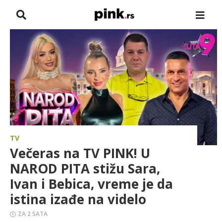
NASLOVNA
VESTI
ZADRUGA
SHOWBIZ
HRONIKA
TV
Večeras na TV PINK! U
PINKOVE ZVEZDE
NAROD PITA stižu Sara,
Ivan i Bebica, vreme je da
ODEON
istina izađe na videlo
SPORT
ZA 2 SATA