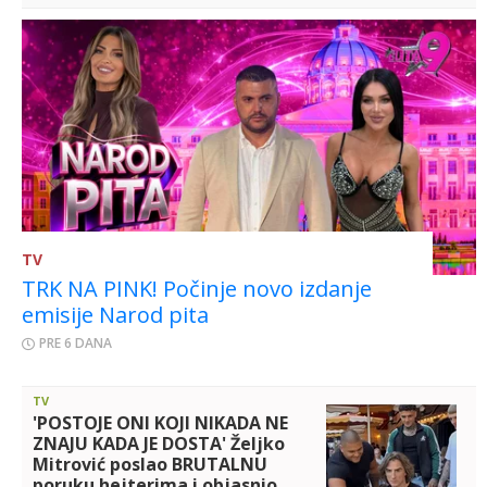
TV
TRK NA PINK! Počinje novo izdanje
emisije Narod pita
PRE 6 DANA
TV
'POSTOJE ONI KOJI NIKADA NE
ZNAJU KADA JE DOSTA' Željko
Mitrović poslao BRUTALNU
poruku hejterima i objasnio