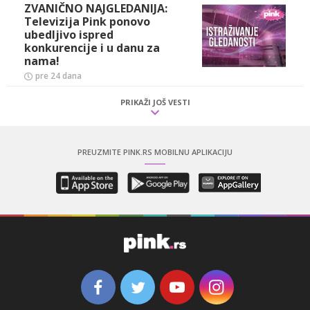
ZVANIČNO NAJGLEDANIJA:
Televizija Pink ponovo
ubedljivo ispred
konkurencije i u danu za
nama!
pre 24 dana
PRIKAŽI JOŠ VESTI
PREUZMITE PINK.RS MOBILNU APLIKACIJU