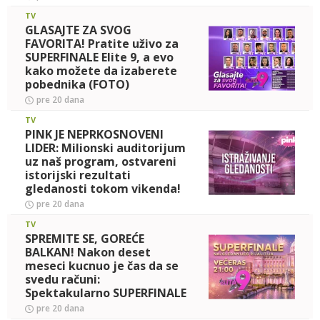
TV
GLASAJTE ZA SVOG
FAVORITA! Pratite uživo za
SUPERFINALE Elite 9, a evo
kako možete da izaberete
pobednika (FOTO)
pre 20 dana
TV
PINK JE NEPRKOSNOVENI
LIDER: Milionski auditorijum
uz naš program, ostvareni
istorijski rezultati
gledanosti tokom vikenda!
pre 20 dana
TV
SPREMITE SE, GOREĆE
BALKAN! Nakon deset
meseci kucnuo je čas da se
svedu računi:
Spektakularno SUPERFINALE
ELITE 9 VEČERAS UŽIVO na
pre 20 dana