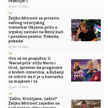
reakcije! (
pre 12 dana
TV
Željko Mitrović se prisetio
važnog istorijskog
trenutka! Objavio priču o
srpskoj zastavi na Beloj kući
i posebnu pesmu: 'Pobeda,
pobeda'
pre 12 dana
TV
Ovo se ne propušta: U
'Narod pita' stižu Nerio i
Uroš, spremni da progovore
o bivšim cimerima, a Ružanji
će otkriti da li je u kontatku
sa majkom i te
pre 12 dana
TV
'Zašto, Kristijane, zašto?'
Željko Mitrović zajedno sa
Lusi poslao oštru poruku