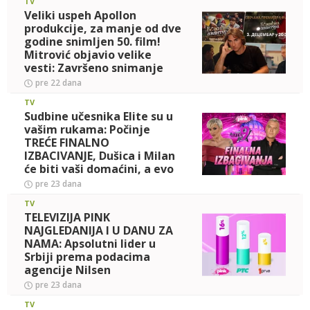
TV
Veliki uspeh Apollon
produkcije, za manje od dve
godine snimljen 50. film!
Mitrović objavio velike
vesti: Završeno snimanje
nastavka hit komedije, evo
pre 22 dana
TV
Sudbine učesnika Elite su u
vašim rukama: Počinje
TREĆE FINALNO
IZBACIVANJE, Dušica i Milan
će biti vaši domaćini, a evo
kako možete da podržite
pre 23 dana
svog
TV
TELEVIZIJA PINK
NAJGLEDANIJA I U DANU ZA
NAMA: Apsolutni lider u
Srbiji prema podacima
agencije Nilsen
pre 23 dana
TV