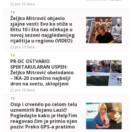
pre 16 dana
TV
Željko Mitrović objavio
sjajne vesti: Evo ko stiže u
Elitu 10 i šta nas očekuje u
novoj sezoni najgledanijeg
rijalitija u regionu (VIDEO)
pre 17 dana
TV
PR-DC OSTVARIO
SPEKTAKULARAN USPEH:
Željko Mitrović obelodanio
– IKA-20 zvanično najbolji
dron na svetu, sklopljeni
novi ugovori i predstavljena
pre 18 dana
razor
TV
Osip i crvenilo po celom telu
uznemirili Bojanu Lazić!
Pogledajte kako je HelpTim
reagovao čim je primio njen
poziv: Preko GPS-a pratimo