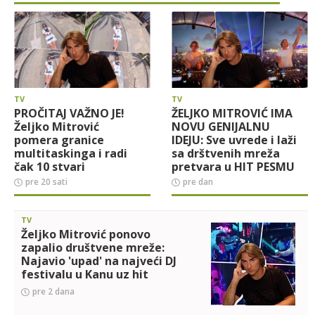
LIFESTYLE
EXTRA
TV
TV
PROČITAJ VAŽNO JE!
ŽELJKO MITROVIĆ IMA
Željko Mitrović
NOVU GENIJALNU
pomera granice
IDEJU: Sve uvrede i laži
multitaskinga i radi
sa drštvenih mreža
čak 10 stvari
pretvara u HIT PESMU
istovremeno, a
- Hejteri će mu, ni ne
pre 20 sati
pre dan
njegova poruka
sluteći, doneti NOVAC
nateraće vas na
(VIDEO)
razmišljanje (VIDEO)
TV
Željko Mitrović ponovo
zapalio društvene mreže:
Najavio 'upad' na najveći DJ
festivalu u Kanu uz hit
obradu (VIDEO)
pre 2 dana