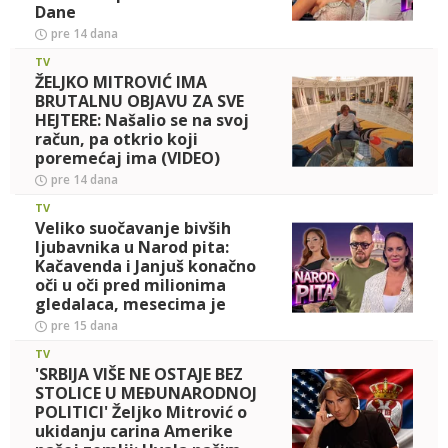
Dane
pre 14 dana
TV
ŽELJKO MITROVIĆ IMA
BRUTALNU OBJAVU ZA SVE
HEJTERE: Našalio se na svoj
račun, pa otkrio koji
poremećaj ima (VIDEO)
pre 14 dana
TV
Veliko suočavanje bivših
ljubavnika u Narod pita:
Kačavenda i Janjuš konačno
oči u oči pred milionima
gledalaca, mesecima je
iščekivala ovo raskrinkav
pre 15 dana
TV
'SRBIJA VIŠE NE OSTAJE BEZ
STOLICE U MEĐUNARODNOJ
POLITICI' Željko Mitrović o
ukidanju carina Amerike