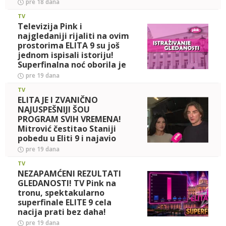
vašu lokaciju
pre 18 dana
TV
Televizija Pink i
najgledaniji rijaliti na ovim
prostorima ELITA 9 su još
jednom ispisali istoriju!
Superfinalna noć oborila je
sve rekorde gledanosti
pre 19 dana
TV
ELITA JE I ZVANIČNO
NAJUSPEŠNIJI ŠOU
PROGRAM SVIH VREMENA!
Mitrović čestitao Staniji
pobedu u Eliti 9 i najavio
NAJSPEKTAKULARNIJU
pre 19 dana
DESETU SEZONU od se
TV
NEZAPAMĆENI REZULTATI
GLEDANOSTI! TV Pink na
tronu, spektakularno
superfinale ELITE 9 cela
nacija prati bez daha!
(FOTO)
pre 19 dana