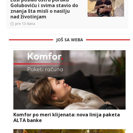
Goluboviću i svima stavio do
znanja šta misli o nasilju
nad životinjam
pre 13 dana
JOŠ SA WEBA
Komfor po meri klijenata: nova linija paketa
ALTA banke