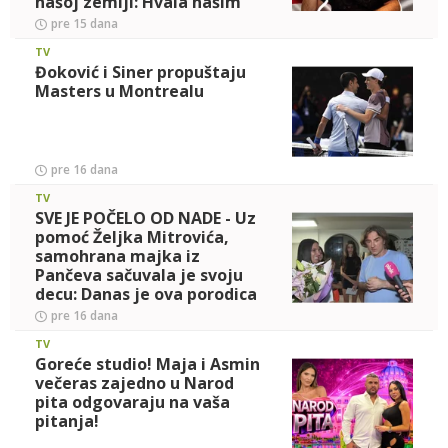
našoj zemlji: Hvala našim
prijateljima, lično sa
pre 15 dana
TV
Đoković i Siner propuštaju
Masters u Montrealu
pre 16 dana
TV
SVE JE POČELO OD NADE - Uz
pomoć Željka Mitrovića,
samohrana majka iz
Pančeva sačuvala je svoju
decu: Danas je ova porodica
dokaz da vlasnik Pinka ne
pre 16 dana
TV
Goreće studio! Maja i Asmin
večeras zajedno u Narod
pita odgovaraju na vaša
pitanja!