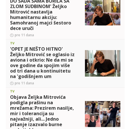
DO SADA SAMA BORILA SA
ZLOM SUDBINOM' Željko
Mitrović nastavlja
humanitarnu akciju:
Samohranoj majci šestoro
dece uruči
pre 11 dana
TV
'OPET JE NEŠTO HITNO'
Željko Mitrović se oglasio iz
aviona i otkrio: Ne da mi se
ove godine da spojim više
od tri dana u kontinuitetu
na 'godišnjem um
pre 11 dana
TV
Objava Željka Mitrovića
podigla prašinu na
mrežama: Prezirem nasilje,
mir i tolerancija su
najvažniji, ali... Jedno
pitanje izazvalo burne