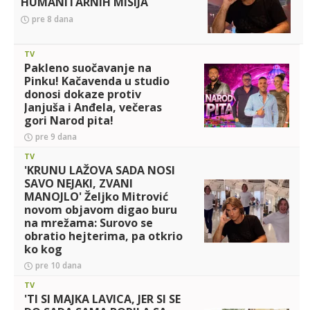
HUMANITARNIH MISIJA
konačno otputovao na
pre 8 dana
zasluženi odmor: Sada se
oglasio HIT SNIMKOM! (
TV
Pakleno suočavanje na
Pinku! Kačavenda u studio
donosi dokaze protiv
Janjuša i Anđela, večeras
gori Narod pita!
pre 9 dana
TV
'KRUNU LAŽOVA SADA NOSI
SAVO NEJAKI, ZVANI
MANOJLO' Željko Mitrović
novom objavom digao buru
na mrežama: Surovo se
obratio hejterima, pa otkrio
ko kog
pre 10 dana
TV
'TI SI MAJKA LAVICA, JER SI SE