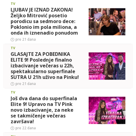
Pinku od 21h
TV
LJUBAV JE IZNAD ZAKONA!
Željko Mitrović posetio
porodicu sa sedmoro dece:
Poklonio im pola miliona, a
onda ih iznenadio ponudom
koja se ne odbija! (VI
pre 21 dana
TV
GLASAJTE ZA POBEDNIKA
ELITE 9! Poslednje finalno
izbacivanje večeras u 22h,
spektakularno superfinale
SUTRA U 21h uživo na Pinku!
pre 21 dana
TV
Još dva dana do superfinala
Elite 9! Upravo na TV Pink
novo izbacivanje, za neke
se takmičenje večeras
završava!
pre 22 dana