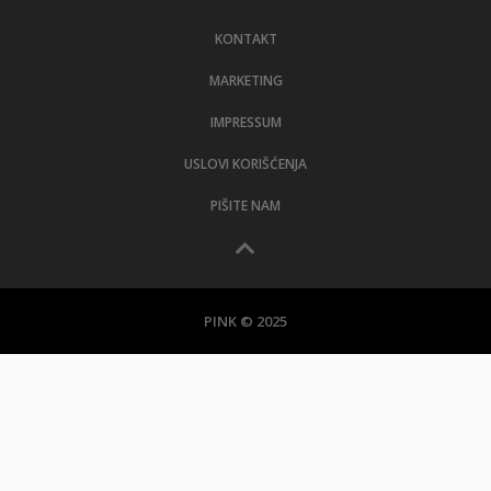
KONTAKT
MARKETING
IMPRESSUM
USLOVI KORIŠĆENJA
PIŠITE NAM
PINK © 2025