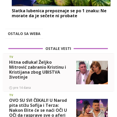
Slatka lubenica prepoznaje se po 1 znaku: Ne
morate da je sečete ni probate
OSTALO SA WEBA
OSTALE VESTI
TV
Hitna odluka! Željko
Mitrović zabranio Kristinu i
Kristijana zbog UBISTVA
životinje
pre 14 dana
TV
OVO SU SVI ČEKALI! U Narod
pita stižu Sofija i Terza:
Nakon Elite će se naći OČI U
OČI da rasprave sve o aferi