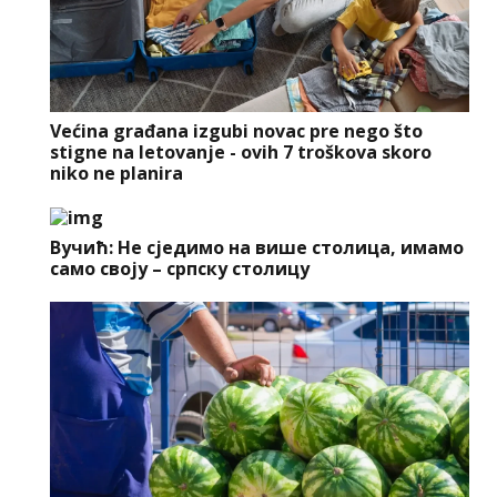
Većina građana izgubi novac pre nego što
stigne na letovanje - ovih 7 troškova skoro
niko ne planira
Вучић: Не сједимо на више столица, имамо
само своју – српску столицу