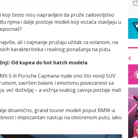
mi
 koji često nisu napravljeni da pruže zadovoljstvo
 njima i dalje postoje modeli koji vozača stavljaju u
 prepoznaš?
ajviše, ali i najmanje pružaju užitak za volanom, na
skih karakteristika i realnog ponašanja na putu.
ožnji: Od kupea do hot hatch modela
MX-5 ili Porsche Caymana nude ono što noviji SUV
drumom, savršen balans i emotivnu povezanost sa
 već doživljaj – a vožnja svakog zavoja postaje mali
i dalje dinamično, grand tourer modeli poput BMW-a
udobnost i impozantan nastup na otvorenom putu, iako