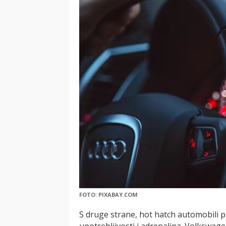
FOTO: PIXABAY.COM
S druge strane, hot hatch automobili 
upotrebljivosti i adrenalina. Volkswage