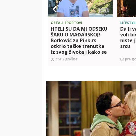
OSTALI SPORTOVI
LIFESTYL
HTELI SU DA MI ODSEKU
Da li 
ŠAKU U MAĐARSKOJ!
voli b
Borković za Pink.rs
niste 
otkrio teške trenutke
srcu
iz svog života i kako se
tokom bombardovanja
pre 2 godine
pre g
oporavljao SAKRIVEN U
P