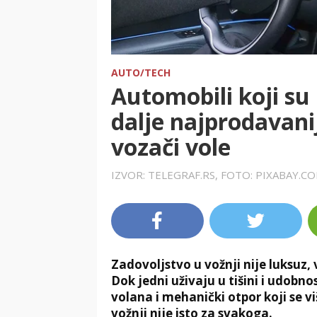
AUTO/TECH
Automobili koji su 
dalje najprodavani
vozači vole
IZVOR: TELEGRAF.RS, FOTO: PIXABAY.C
Zadovoljstvo u vožnji nije luksuz, 
Dok jedni uživaju u tišini i udobno
volana i mehanički otpor koji se viš
vožnji nije isto za svakoga.