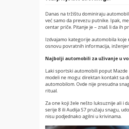
Danas na tržištu dominiraju automobili
već samo da prevezu putnike. Ipak, među
centar priče. Pitanje je – znaš li da ih
Izdvajamo kategorije automobila koje n
osnovu povratnih informacija, inženjer
Najbolji automobili za uživanje u v
Laki sportski automobili poput Mazde 
modeli ne mogu: direktan kontakt sa 
automobilom. Ovde nije presudna snaga,
ritual.
Za one koji žele nešto luksuznije ali 
serije 8 ili Audija S7 pružaju snagu, 
nisu podjednako agilni u krivinama.