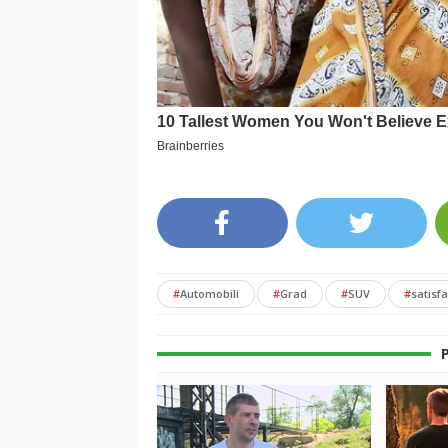
#
Automobili
#
Grad
#
SUV
#
satisfa