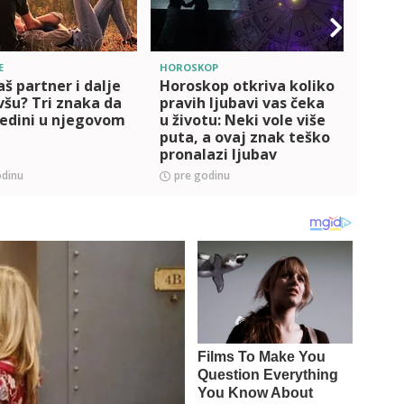
E
HOROSKOP
LIFEST
vaš partner i dalje
Horoskop otkriva koliko
Da li
ivšu? Tri znaka da
pravih ljubavi vas čeka
časov
jedini u njegovom
u životu: Neki vole više
ideal
puta, a ovaj znak teško
dnev
pronalazi ljubav
odinu
pre godinu
pre 