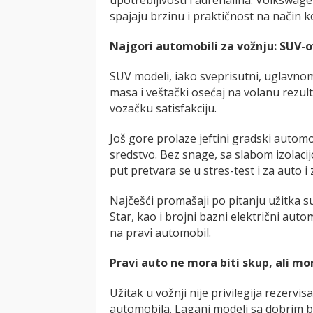
spajaju brzinu i praktičnost na način koj
Najgori automobili za vožnju: SUV-o
SUV modeli, iako sveprisutni, uglavnom
masa i veštački osećaj na volanu rezult
vozačku satisfakciju.
Još gore prolaze jeftini gradski automob
sredstvo. Bez snage, sa slabom izolaci
put pretvara se u stres-test i za auto i
Najčešći promašaji po pitanju užitka s
Star, kao i brojni bazni električni aut
na pravi automobil.
Pravi auto ne mora biti skup, ali mo
Užitak u vožnji nije privilegija rezervi
automobila. Lagani modeli sa dobrim b