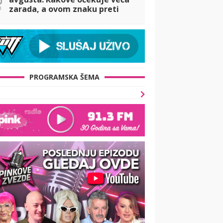
n
zarada, a ovom znaku preti
preljuba
PROGRAMSKA ŠEMA