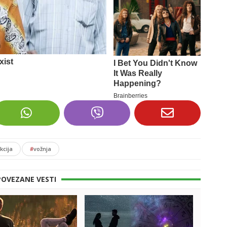
kcija
#
vožnja
POVEZANE VESTI