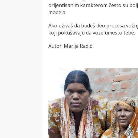
orijentisanim karakterom često su bolji
modela.
Ako uživaš da budeš deo procesa vožnj
koji pokušavaju da voze umesto tebe.
Autor: Marija Radić