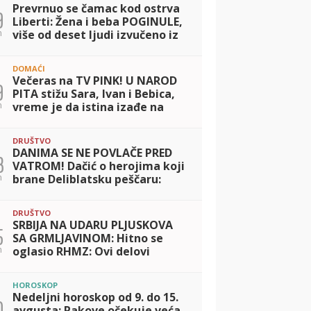
Prevrnuo se čamac kod ostrva
9
Liberti: Žena i beba POGINULE,
n
više od deset ljudi izvučeno iz
vode
DOMAĆI
Večeras na TV PINK! U NAROD
9
PITA stižu Sara, Ivan i Bebica,
n
vreme je da istina izađe na
videlo
DRUŠTVO
DANIMA SE NE POVLAČE PRED
3
VATROM! Dačić o herojima koji
n
brane Deliblatsku peščaru:
Umorni jesu, ali ne staju
DRUŠTVO
SRBIJA NA UDARU PLJUSKOVA
5
SA GRMLJAVINOM: Hitno se
n
oglasio RHMZ: Ovi delovi
zemlje najugroženiji!
HOROSKOP
Nedeljni horoskop od 9. do 15.
0
avgusta: Rakove očekuje veća