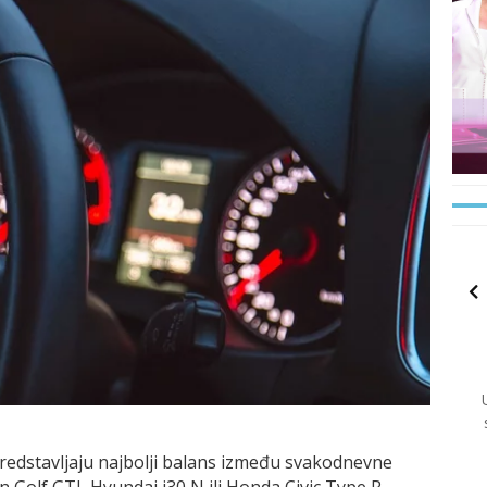
predstavljaju najbolji balans između svakodnevne
n Golf GTI, Hyundai i30 N ili Honda Civic Type R