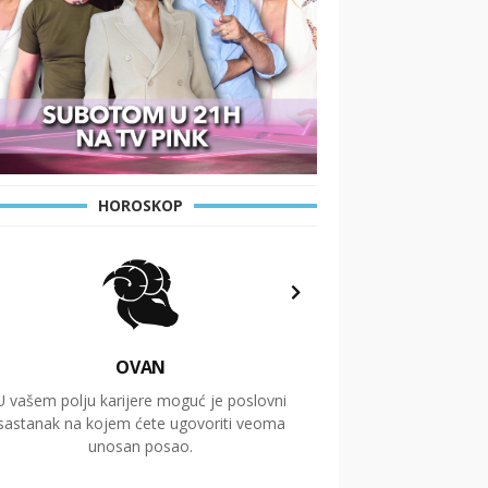
HOROSKOP
OVAN
U vašem polju karijere moguć je poslovni
Putovanja i čitav niz
sastanak na kojem ćete ugovoriti veoma
glavnu temu ovog 
unosan posao.
temelje dugoro