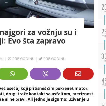
2
mi
najgori za vožnju su i
2
mi
ji: Evo šta zapravo
3
OM
|
PRE GODINU
|
PRE GODINU
mi
4
mi
već osećaj koji pritisneš čim pokreneš motor.
sti, drugi traže kontakt sa asfaltom, preciznost
e ni ne pravi. Ali jedno je sigurno: uživanje u
5