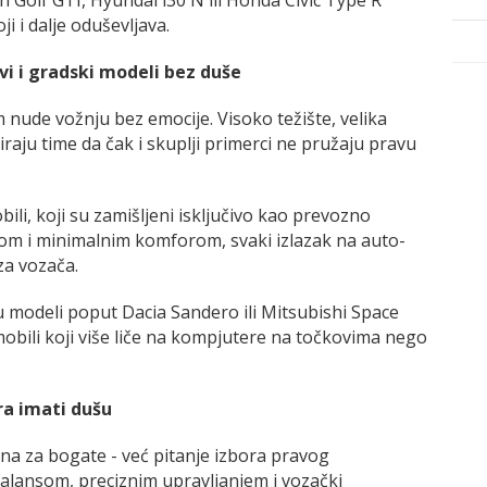
i i dalje oduševljava.
vi i gradski modeli bez duše
 nude vožnju bez emocije. Visoko težište, velika
iraju time da čak i skuplji primerci ne pružaju pravu
ili, koji su zamišljeni isključivo kao prevozno
jom i minimalnim komforom, svaki izlazak na auto-
 za vozača.
u modeli poput Dacia Sandero ili Mitsubishi Space
omobili koji više liče na kompjutere na točkovima nego
ra imati dušu
sana za bogate - već pitanje izbora pravog
alansom, preciznim upravljanjem i vozački