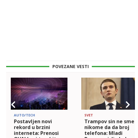
POVEZANE VESTI
AUTO/TECH
SVET
Postavljen novi
Trampov sin ne sme
rekord u brzini
nikome da da broj
interneta: Prenosi
telefona: Mladi