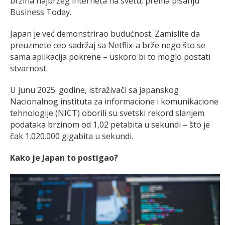
brzina najbržeg interneta na svetu, prema pisanju
Business Today.
Japan je već demonstrirao budućnost. Zamislite da
preuzmete ceo sadržaj sa Netflix-a brže nego što se
sama aplikacija pokrene – uskoro bi to moglo postati
stvarnost.
U junu 2025. godine, istraživači sa japanskog
Nacionalnog instituta za informacione i komunikacione
tehnologije (NICT) oborili su svetski rekord slanjem
podataka brzinom od 1,02 petabita u sekundi – što je
čak 1.020.000 gigabita u sekundi.
Kako je Japan to postigao?