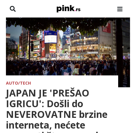
NASLOVNA
VESTI
ZADRUGA
SHOWBIZ
HRONIKA
AUTO/TECH
JAPAN JE 'PREŠAO
FARMERI
IGRICU': Došli do
NEVEROVATNE brzine
TV
interneta, nećete
SPORT