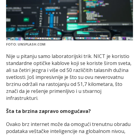
FOTO: UNSPLASH.COM
Nije u pitanju samo laboratorijski trik. NICT je koristio
standardne optičke kablove koji se koriste širom sveta,
ali sa četiri jezgra i više od 50 različitih talasnih dužina
svetlosti. Još impresivnije je što su ovu neverovatnu
brzinu održali na rastojanju od 51,7 kilometara, što
znači da je rešenje primenljivo i u stvarnoj
infrastrukturi.
Šta ta brzina zapravo omogućava?
Ovako brz internet može da omogući trenutnu obradu
podataka veštačke inteligencije na globalnom nivou,