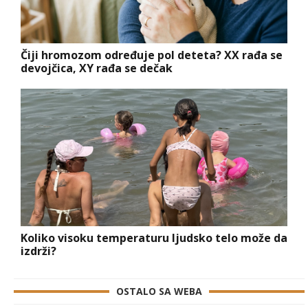
Čiji hromozom određuje pol deteta? XX rađa se
devojčica, XY rađa se dečak
Koliko visoku temperaturu ljudsko telo može da
izdrži?
OSTALO SA WEBA