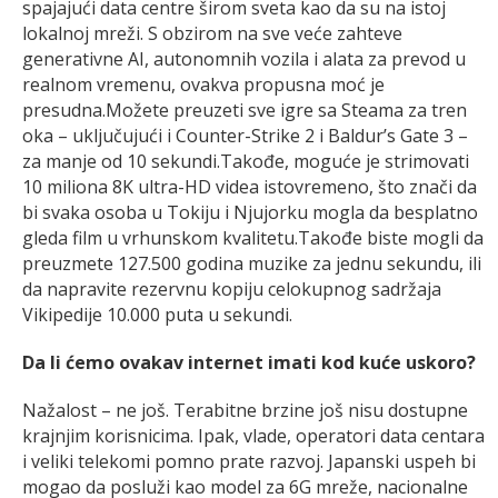
spajajući data centre širom sveta kao da su na istoj
lokalnoj mreži. S obzirom na sve veće zahteve
generativne AI, autonomnih vozila i alata za prevod u
realnom vremenu, ovakva propusna moć je
presudna.Možete preuzeti sve igre sa Steama za tren
oka – uključujući i Counter-Strike 2 i Baldur’s Gate 3 –
za manje od 10 sekundi.Takođe, moguće je strimovati
10 miliona 8K ultra-HD videa istovremeno, što znači da
bi svaka osoba u Tokiju i Njujorku mogla da besplatno
gleda film u vrhunskom kvalitetu.Takođe biste mogli da
preuzmete 127.500 godina muzike za jednu sekundu, ili
da napravite rezervnu kopiju celokupnog sadržaja
Vikipedije 10.000 puta u sekundi.
Da li ćemo ovakav internet imati kod kuće uskoro?
Nažalost – ne još. Terabitne brzine još nisu dostupne
krajnjim korisnicima. Ipak, vlade, operatori data centara
i veliki telekomi pomno prate razvoj. Japanski uspeh bi
mogao da posluži kao model za 6G mreže, nacionalne