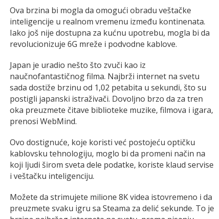
Ova brzina bi mogla da omogući obradu veštačke
inteligencije u realnom vremenu između kontinenata.
Iako još nije dostupna za kućnu upotrebu, mogla bi da
revolucionizuje 6G mreže i podvodne kablove.
Japan je uradio nešto što zvuči kao iz
naučnofantastičnog filma. Najbrži internet na svetu
sada dostiže brzinu od 1,02 petabita u sekundi, što su
postigli japanski istraživači. Dovoljno brzo da za tren
oka preuzmete čitave biblioteke muzike, filmova i igara,
prenosi WebMind.
Ovo dostignuće, koje koristi već postojeću optičku
kablovsku tehnologiju, moglo bi da promeni način na
koji ljudi širom sveta dele podatke, koriste klaud servise
i veštačku inteligenciju.
Možete da strimujete milione 8K videa istovremeno i da
preuzmete svaku igru sa Steama za delić sekunde. To je