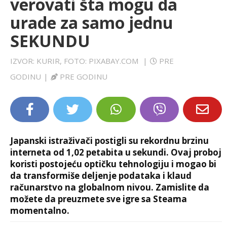
verovati šta mogu da
LIFESTYLE
urade za samo jednu
SEKUNDU
EXTRA
IZVOR: KURIR, FOTO: PIXABAY.COM
|
PRE
GODINU
|
PRE GODINU
Japanski istraživači postigli su rekordnu brzinu
interneta od 1,02 petabita u sekundi. Ovaj proboj
koristi postojeću optičku tehnologiju i mogao bi
da transformiše deljenje podataka i klaud
računarstvo na globalnom nivou. Zamislite da
možete da preuzmete sve igre sa Steama
momentalno.