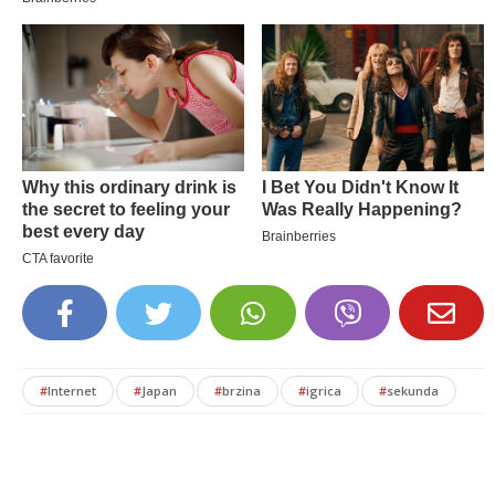
#
Internet
#
Japan
#
brzina
#
igrica
#
sekunda