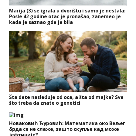
Marija (3) se igrala u dvorištu i samo je nestala:
Posle 42 godine otac je pronašao, zanemeo je
kada je saznao gde je bila
Šta dete nasleđuje od oca, a šta od majke? Sve
što treba da znate o genetici
Новаковић Ђуровић: Математика око Вељег
брда се не слаже, зашто скупље кад може
јефтиније?