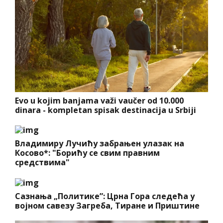
Evo u kojim banjama važi vaučer od 10.000
dinara - kompletan spisak destinacija u Srbiji
Владимиру Лучићу забрањен улазак на
Косово*: "Борићу се свим правним
средствима"
Сазнања „Политике”: Црна Гора следећа у
војном савезу Загреба, Тиране и Приштине