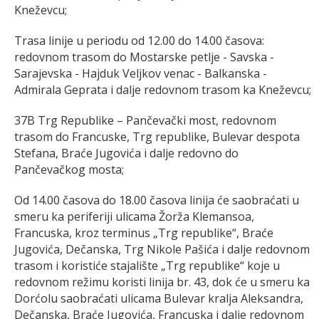
Kneževcu;
Trasa linije u periodu od 12.00 do 14.00 časova:
redovnom trasom do Mostarske petlje - Savska -
Sarajevska - Hajduk Veljkov venac - Balkanska -
Admirala Geprata i dalje redovnom trasom ka Kneževcu;
37B Trg Republike – Pančevački most, redovnom
trasom do Francuske, Trg republike, Bulevar despota
Stefana, Braće Jugovića i dalje redovno do
Pančevačkog mosta;
Od 14.00 časova do 18.00 časova linija će saobraćati u
smeru ka periferiji ulicama Žorža Klemansoa,
Francuska, kroz terminus „Trg republike“, Braće
Jugovića, Dečanska, Trg Nikole Pašića i dalje redovnom
trasom i koristiće stajalište „Trg republike“ koje u
redovnom režimu koristi linija br. 43, dok će u smeru ka
Dorćolu saobraćati ulicama Bulevar kralja Aleksandra,
Dečanska, Braće Jugovića, Francuska i dalje redovnom