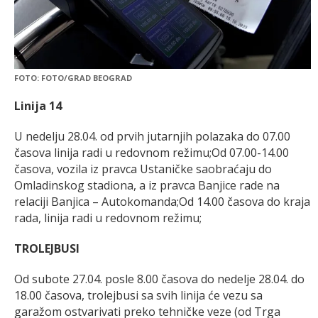
FOTO: FOTO/GRAD BEOGRAD
Linija 14
U nedelju 28.04. od prvih jutarnjih polazaka do 07.00
časova linija radi u redovnom režimu;Od 07.00-14.00
časova, vozila iz pravca Ustaničke saobraćaju do
Omladinskog stadiona, a iz pravca Banjice rade na
relaciji Banjica – Autokomanda;Od 14.00 časova do kraja
rada, linija radi u redovnom režimu;
TROLEJBUSI
Od subote 27.04. posle 8.00 časova do nedelje 28.04. do
18.00 časova, trolejbusi sa svih linija će vezu sa
garažom ostvarivati preko tehničke veze (od Trga