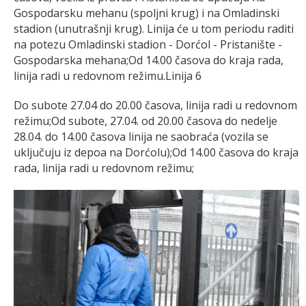
Gospodarsku mehanu (spoljni krug) i na Omladinski
stadion (unutrašnji krug). Linija će u tom periodu raditi
na potezu Omladinski stadion - Dorćol - Pristanište -
Gospodarska mehana;Od 14.00 časova do kraja rada,
linija radi u redovnom režimu.Linija 6
Do subote 27.04 do 20.00 časova, linija radi u redovnom
režimu;Od subote, 27.04. od 20.00 časova do nedelje
28.04. do 14.00 časova linija ne saobraća (vozila se
uključuju iz depoa na Dorćolu);Od 14.00 časova do kraja
rada, linija radi u redovnom režimu;