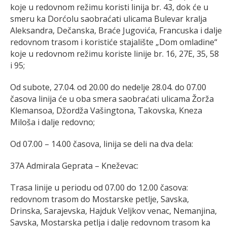
koje u redovnom režimu koristi linija br. 43, dok će u
smeru ka Dorćolu saobraćati ulicama Bulevar kralja
Aleksandra, Dečanska, Braće Jugovića, Francuska i dalje
redovnom trasom i koristiće stajalište „Dom omladine“
koje u redovnom režimu koriste linije br. 16, 27E, 35, 58
i 95;
Od subote, 27.04. od 20.00 do nedelje 28.04. do 07.00
časova linija će u oba smera saobraćati ulicama Žorža
Klemansoa, Džordža Vašingtona, Takovska, Kneza
Miloša i dalje redovno;
Od 07.00 – 14.00 časova, linija se deli na dva dela:
37A Admirala Geprata – Kneževac:
Trasa linije u periodu od 07.00 do 12.00 časova:
redovnom trasom do Mostarske petlje, Savska,
Drinska, Sarajevska, Hajduk Veljkov venac, Nemanjina,
Savska, Mostarska petlja i dalje redovnom trasom ka