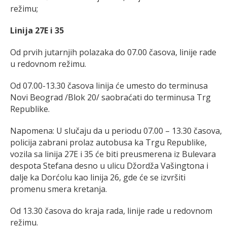
režimu;
Linija 27E i 35
Od prvih jutarnjih polazaka do 07.00 časova, linije rade
u redovnom režimu.
Od 07.00-13.30 časova linija će umesto do terminusa
Novi Beograd /Blok 20/ saobraćati do terminusa Trg
Republike.
Napomena: U slučaju da u periodu 07.00 – 13.30 časova,
policija zabrani prolaz autobusa ka Trgu Republike,
vozila sa linija 27E i 35 će biti preusmerena iz Bulevara
despota Stefana desno u ulicu Džordža Vašingtona i
dalje ka Dorćolu kao linija 26, gde će se izvršiti
promenu smera kretanja.
Od 13.30 časova do kraja rada, linije rade u redovnom
režimu.