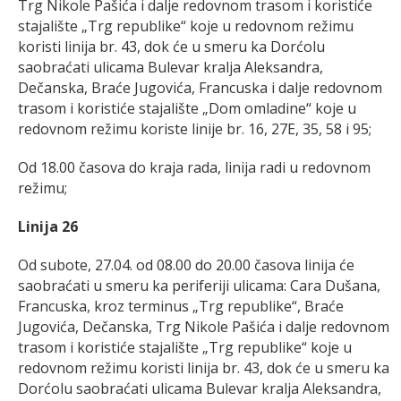
Trg Nikole Pašića i dalje redovnom trasom i koristiće
stajalište „Trg republike“ koje u redovnom režimu
koristi linija br. 43, dok će u smeru ka Dorćolu
saobraćati ulicama Bulevar kralja Aleksandra,
Dečanska, Braće Jugovića, Francuska i dalje redovnom
trasom i koristiće stajalište „Dom omladine“ koje u
redovnom režimu koriste linije br. 16, 27E, 35, 58 i 95;
Od 18.00 časova do kraja rada, linija radi u redovnom
režimu;
Linija 26
Od subote, 27.04. od 08.00 do 20.00 časova linija će
saobraćati u smeru ka periferiji ulicama: Cara Dušana,
Francuska, kroz terminus „Trg republike“, Braće
Jugovića, Dečanska, Trg Nikole Pašića i dalje redovnom
trasom i koristiće stajalište „Trg republike“ koje u
redovnom režimu koristi linija br. 43, dok će u smeru ka
Dorćolu saobraćati ulicama Bulevar kralja Aleksandra,