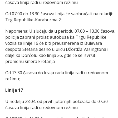
časova linija radi u redovnom režimu;
Od 07.00 do 13.30 časova linija će saobraćati na relaciji:
Trg Republike-Karaburma 2;
Napomena: U slučaju da u periodu 07.00 – 13.30 časova,
policija zabrani prolaz autobusa ka Trgu Republike,
vozila sa linije 16 će biti preusmerena iz Bulevara
despota Stefana desno u ulicu Džordža Vašingtona i
dalje ka Dorćolu kao linija 26, gde će se izvršiti
promenu smera kretanja;
Od 13.30 časova do kraja rada linija radi u redovnom
režimu;
Linija 17
U nedelju 28.04. od prvih jutarnjih polazaka do 07.30
časova linija radi u redovnom režimu;