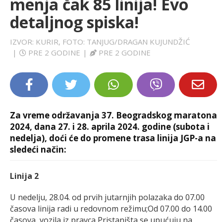
menja čak 85 linija! Evo
LIFESTYLE
detaljnog spiska!
EXTRA
IZVOR: KURIR, FOTO: TANJUG/DRAGAN KUJUNDŽIĆ
|
PRE 2 GODINE
|
PRE 2 GODINE
Za vreme održavanja 37. Beogradskog maratona
2024, dana 27. i 28. aprila 2024. godine (subota i
nedelja), doći će do promene trasa linija JGP-a na
sledeći način:
Linija 2
U nedelju, 28.04. od prvih jutarnjih polazaka do 07.00
časova linija radi u redovnom režimu;Od 07.00 do 14.00
časova, vozila iz pravca Pristaništa se upućuju na