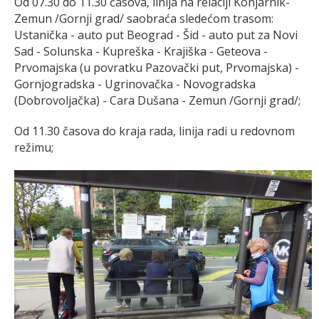
Od 07.30 do 11.30 časova, linija na relaciji Konjarnik-
Zemun /Gornji grad/ saobraća sledećom trasom:
Ustanička - auto put Beograd - Šid - auto put za Novi
Sad - Solunska - Kupreška - Krajiška - Geteova -
Prvomajska (u povratku Pazovački put, Prvomajska) -
Gornjogradska - Ugrinovačka - Novogradska
(Dobrovoljačka) - Cara Dušana - Zemun /Gornji grad/;
Od 11.30 časova do kraja rada, linija radi u redovnom
režimu;