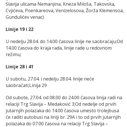
Slavija ulicama Nemanjina, Kneza Miloša, Takovska,
Cvjićeva, Poenkareova, Venizelosova, Žorža Klemensoa,
Gundulićev venac)
Linije 19 i 22
U nedelju 28.04. do 14.00 časova linije ne saobraćaju;Od
14.00 časova do kraja rada, linije rade u redovnom
režimu;
Linije 28 i 41
U subotu, 27.04. i nedelju 28.04. linije neće
saobraćati;Linija 29
Od subote, 27.04. od 08.00 do 24.00 časova linija radi na
relaciji Trg Slavija – Medaković 3;Od nedelje od prvih
jutarnjih polazaka do 14.00 časova umesto trolejbusa
će raditi autobusi na liniji br. 29A i to od prvih jutarnjih
polazaka do 07.00 časova na relaciji Trg Slavija –