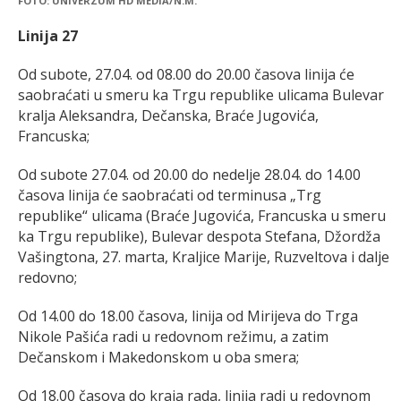
FOTO: UNIVERZUM HD MEDIA/N.M.
Linija 27
Od subote, 27.04. od 08.00 do 20.00 časova linija će
saobraćati u smeru ka Trgu republike ulicama Bulevar
kralja Aleksandra, Dečanska, Braće Jugovića,
Francuska;
Od subote 27.04. od 20.00 do nedelje 28.04. do 14.00
časova linija će saobraćati od terminusa „Trg
republike“ ulicama (Braće Jugovića, Francuska u smeru
ka Trgu republike), Bulevar despota Stefana, Džordža
Vašingtona, 27. marta, Kraljice Marije, Ruzveltova i dalje
redovno;
Od 14.00 do 18.00 časova, linija od Mirijeva do Trga
Nikole Pašića radi u redovnom režimu, a zatim
Dečanskom i Makedonskom u oba smera;
Od 18.00 časova do kraja rada, linija radi u redovnom