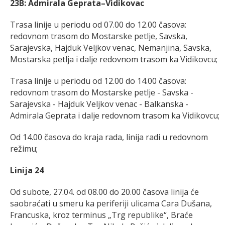
23B: Admirala Geprata–Vidikovac
Trasa linije u periodu od 07.00 do 12.00 časova:
redovnom trasom do Mostarske petlje, Savska,
Sarajevska, Hajduk Veljkov venac, Nemanjina, Savska,
Mostarska petlja i dalje redovnom trasom ka Vidikovcu;
Trasa linije u periodu od 12.00 do 14.00 časova:
redovnom trasom do Mostarske petlje - Savska -
Sarajevska - Hajduk Veljkov venac - Balkanska -
Admirala Geprata i dalje redovnom trasom ka Vidikovcu;
Od 14.00 časova do kraja rada, linija radi u redovnom
režimu;
Linija 24
Od subote, 27.04. od 08.00 do 20.00 časova linija će
saobraćati u smeru ka periferiji ulicama Cara Dušana,
Francuska, kroz terminus „Trg republike“, Braće