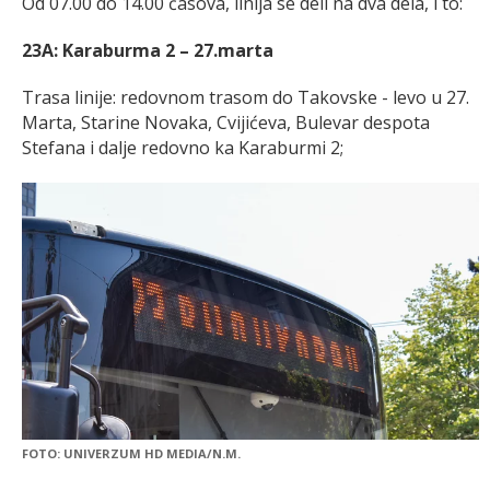
Od 07.00 do 14.00 časova, linija se deli na dva dela, i to:
23A: Karaburma 2 – 27.marta
Trasa linije: redovnom trasom do Takovske - levo u 27.
Marta, Starine Novaka, Cvijićeva, Bulevar despota
Stefana i dalje redovno ka Karaburmi 2;
FOTO: UNIVERZUM HD MEDIA/N.M.