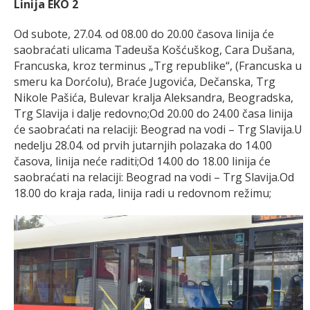
Linija EKO 2
Od subote, 27.04. od 08.00 do 20.00 časova linija će
saobraćati ulicama Tadeuša Košćuškog, Cara Dušana,
Francuska, kroz terminus „Trg republike“, (Francuska u
smeru ka Dorćolu), Braće Jugovića, Dečanska, Trg
Nikole Pašića, Bulevar kralja Aleksandra, Beogradska,
Trg Slavija i dalje redovno;Od 20.00 do 24.00 časa linija
će saobraćati na relaciji: Beograd na vodi – Trg Slavija.U
nedelju 28.04. od prvih jutarnjih polazaka do 14.00
časova, linija neće raditi;Od 14.00 do 18.00 linija će
saobraćati na relaciji: Beograd na vodi – Trg Slavija.Od
18.00 do kraja rada, linija radi u redovnom režimu;