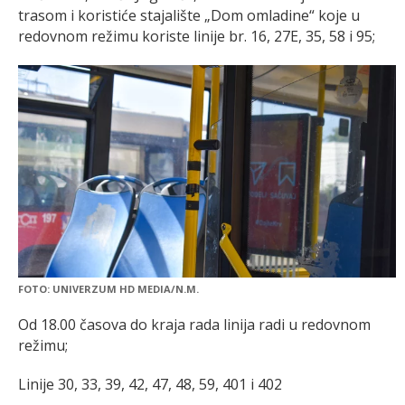
trasom i koristiće stajalište „Dom omladine“ koje u
redovnom režimu koriste linije br. 16, 27E, 35, 58 i 95;
FOTO: UNIVERZUM HD MEDIA/N.M.
Od 18.00 časova do kraja rada linija radi u redovnom
režimu;
Linije 30, 33, 39, 42, 47, 48, 59, 401 i 402