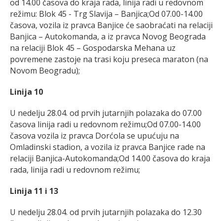
od 14.00 časova do kraja rada, linija radi u redovnom
režimu: Blok 45 - Trg Slavija – Banjica;Od 07.00-14.00
časova, vozila iz pravca Banjice će saobraćati na relaciji
Banjica – Autokomanda, a iz pravca Novog Beograda
na relaciji Blok 45 – Gospodarska Mehana uz
povremene zastoje na trasi koju preseca maraton (na
Novom Beogradu);
Linija 10
U nedelju 28.04. od prvih jutarnjih polazaka do 07.00
časova linija radi u redovnom režimu;Od 07.00-14.00
časova vozila iz pravca Dorćola se upućuju na
Omladinski stadion, a vozila iz pravca Banjice rade na
relaciji Banjica-Autokomanda;Od 14.00 časova do kraja
rada, linija radi u redovnom režimu;
Linija 11 i 13
U nedelju 28.04. od prvih jutarnjih polazaka do 12.30