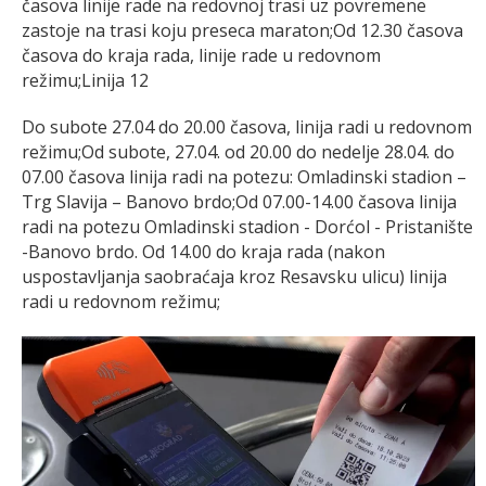
časova linije rade na redovnoj trasi uz povremene
zastoje na trasi koju preseca maraton;Od 12.30 časova
časova do kraja rada, linije rade u redovnom
režimu;Linija 12
Do subote 27.04 do 20.00 časova, linija radi u redovnom
režimu;Od subote, 27.04. od 20.00 do nedelje 28.04. do
07.00 časova linija radi na potezu: Omladinski stadion –
Trg Slavija – Banovo brdo;Od 07.00-14.00 časova linija
radi na potezu Omladinski stadion - Dorćol - Pristanište
-Banovo brdo. Od 14.00 do kraja rada (nakon
uspostavljanja saobraćaja kroz Resavsku ulicu) linija
radi u redovnom režimu;