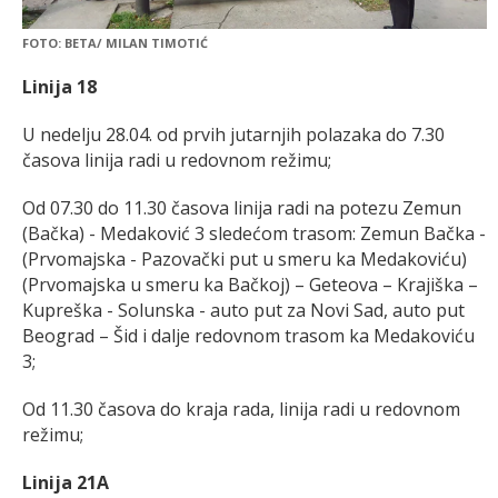
FOTO: BETA/ MILAN TIMOTIĆ
Linija 18
U nedelju 28.04. od prvih jutarnjih polazaka do 7.30
časova linija radi u redovnom režimu;
Od 07.30 do 11.30 časova linija radi na potezu Zemun
(Bačka) - Medaković 3 sledećom trasom: Zemun Bačka -
(Prvomajska - Pazovački put u smeru ka Medakoviću)
(Prvomajska u smeru ka Bačkoj) – Geteova – Krajiška –
Kupreška - Solunska - auto put za Novi Sad, auto put
Beograd – Šid i dalje redovnom trasom ka Medakoviću
3;
Od 11.30 časova do kraja rada, linija radi u redovnom
režimu;
Linija 21A