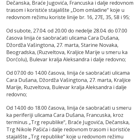
Dečanska, Braće Jugovića, Francuska i dalje redovnom
trasom i koristiće stajalište „Dom omladine“ koje u
redovnom režimu koriste linije br. 16, 27E, 35, 58 i 95;
Od subote, 27.04. od 20.00 do nedelje 28.04. do 07.00
časova linija će saobraćati ulicama Cara Dušana,
Džordža Vašingtona, 27. marta, Starine Novaka,
Beogradska, (Ruzveltova, Kraljice Marije u smeru ka
Dorćolu), Bulevar kralja Aleksandra i dalje redovno;
Od 07.00 do 14.00 časova, linija će saobraćati ulicama
Cara Dušana, Džordža Vašingtona, 27. marta, Kraljice
Marije, Ruzveltova, Bulevar kralja Aleksandra i dalje
redovno;
Od 14.00 do 18.00 časova, linija će saobraćati u smeru
ka periferiji ulicama Cara Dušana, Francuska, kroz
terminus „Trg republike“, Braće Jugovića, Dečanska,
Trg Nikole Pašića i dalje redovnom trasom i koristiće
stajalište „Trg republike“ koje u redovnom režimu