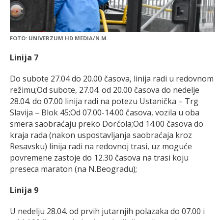
FOTO: UNIVERZUM HD MEDIA/N.M.
Linija 7
Do subote 27.04 do 20.00 časova, linija radi u redovnom
režimu;Od subote, 27.04. od 20.00 časova do nedelje
28.04. do 07.00 linija radi na potezu Ustanička – Trg
Slavija – Blok 45;Od 07.00-14.00 časova, vozila u oba
smera saobraćaju preko Dorćola;Od 14.00 časova do
kraja rada (nakon uspostavljanja saobraćaja kroz
Resavsku) linija radi na redovnoj trasi, uz moguće
povremene zastoje do 12.30 časova na trasi koju
preseca maraton (na N.Beogradu);
Linija 9
U nedelju 28.04. od prvih jutarnjih polazaka do 07.00 i