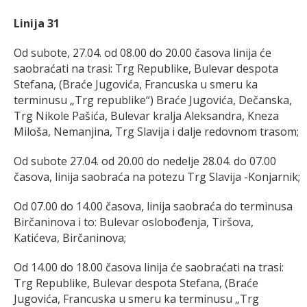
Linija 31
Od subote, 27.04. od 08.00 do 20.00 časova linija će
saobraćati na trasi: Trg Republike, Bulevar despota
Stefana, (Braće Jugovića, Francuska u smeru ka
terminusu „Trg republike“) Braće Jugovića, Dečanska,
Trg Nikole Pašića, Bulevar kralja Aleksandra, Kneza
Miloša, Nemanjina, Trg Slavija i dalje redovnom trasom;
Od subote 27.04. od 20.00 do nedelje 28.04. do 07.00
časova, linija saobraća na potezu Trg Slavija -Konjarnik;
Od 07.00 do 14.00 časova, linija saobraća do terminusa
Birčaninova i to: Bulevar oslobođenja, Tiršova,
Katićeva, Birčaninova;
Od 14.00 do 18.00 časova linija će saobraćati na trasi:
Trg Republike, Bulevar despota Stefana, (Braće
Jugovića, Francuska u smeru ka terminusu „Trg