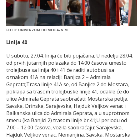
FOTO: UNIVERZUM HD MEDIA/N.M.
Linija 40
U subotu, 27.04. linija će biti pojačana; U nedelju 28.04.
od prvih jutarnjih polazaka do 14.00 časova umesto
trolejbusa sa linija 40 i 41 će raditi autobusi sa
oznakom 41A na relaciji: Banjica 2 – Admirala
Geprata;Trasa linije 41A se, od Banjice 2 do Mostara,
poklapa sa trasom trolejbuske linije 41, odakle će do
ulice Admirala Geprata saobraćati: Mostarska petlja,
Savska, Drinska, Sarajevska, Hajduk Veljkov venac i
Balkanska ulica do Admirala Geprata, a u suprotnom
smeru (ka Banjici 2) trasom linije br.41;U periodu od
7.00 – 12.00 časova, vozila saobraćaju: Sarajevska,
Hajduk Veljkov venac, Nemanjina, Savska, Mostarska