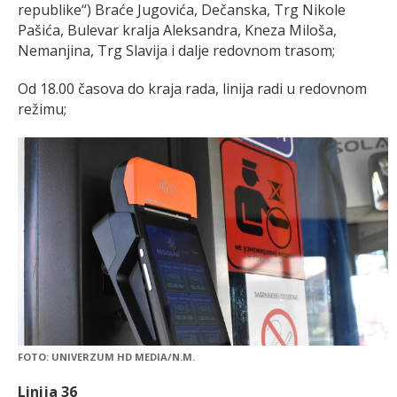
republike“) Braće Jugovića, Dečanska, Trg Nikole
Pašića, Bulevar kralja Aleksandra, Kneza Miloša,
Nemanjina, Trg Slavija i dalje redovnom trasom;
Od 18.00 časova do kraja rada, linija radi u redovnom
režimu;
FOTO: UNIVERZUM HD MEDIA/N.M.
Linija 36