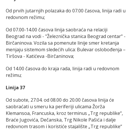
Od prvih jutarnjih polazaka do 07.00 časova, linija radi u
redovnom režimu;
Od 07.00-14.00 časova linija saobraća na relaciji
Beograd na vodi - "Železnička stanica Beograd centar" -
Birčaninova. Vozila sa pomenute linije smer kretanja
menjaju sistemom sledećih ulica: Bulevar oslobođenja –
Tiršova - Katićeva -Birčaninova;
Od 14.00 časova do kraja rada, linija radi u redovnom
režimu;
Linija 37
Od subote, 27.04. od 08.00 do 20.00 časova linija će
saobraćati u smeru ka periferiji ulicama Žorža
Klemansoa, Francuska, kroz terminus „Trg republike“,
Braće Jugovića, Dečanska, Trg Nikole Pašića i dalje
redovnom trasom i koristiće stajalište „Trg republike“