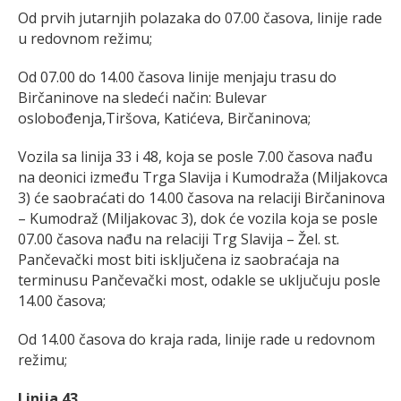
Od prvih jutarnjih polazaka do 07.00 časova, linije rade
u redovnom režimu;
Od 07.00 do 14.00 časova linije menjaju trasu do
Birčaninove na sledeći način: Bulevar
oslobođenja,Tiršova, Katićeva, Birčaninova;
Vozila sa linija 33 i 48, koja se posle 7.00 časova nađu
na deonici između Trga Slavija i Kumodraža (Miljakovca
3) će saobraćati do 14.00 časova na relaciji Birčaninova
– Kumodraž (Miljakovac 3), dok će vozila koja se posle
07.00 časova nađu na relaciji Trg Slavija – Žel. st.
Pančevački most biti isključena iz saobraćaja na
terminusu Pančevački most, odakle se uključuju posle
14.00 časova;
Od 14.00 časova do kraja rada, linije rade u redovnom
režimu;
Linija 43