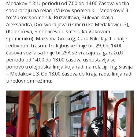
Medaković 3; U periodu od 7.00 do 14.00 časova vozila
saobraćaju na relaciji Vukov spomenik – Medaković 3 i
to: Vukov spomenik, Ruzveltova, Bulevar kralja
Aleksandra, (Golsvordijeva u smeru ka Medakoviću 3),
(Kalenićeva, Sinđelićeva u smeru ka Vukovom
spomeniku), Maksima Gorkog, Cara Nikolaja II i dalje
redovnom trasom trolejbuske linije br. 29; Od 14.00
časova vozila sa linije br.29A se vraćaju za garažu;U
periodu od 14.00 do 18.00 časova uspostavlja se
ponovo trolejbuska linija koja radi na relaciji Trg Slavija
– Medaković 3; Od 18.00 časova do kraja rada, linija radi
u redovnom režimu;