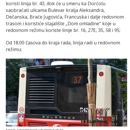
koristi linija br. 43, dok će u smeru ka Dorćolu
saobraćati ulicama Bulevar kralja Aleksandra,
Dečanska, Braće Jugovića, Francuska i dalje redovnom
trasom i koristiće stajalište „Dom omladine“ koje u
redovnom režimu koriste linije br. 16, 27E, 35, 58 i 95;
Od 18.00 časova do kraja rada, linija radi u redovnom
režimu;