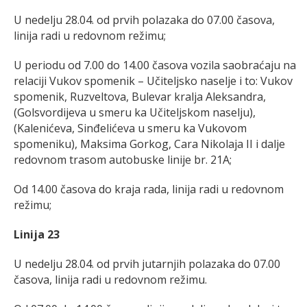
U nedelju 28.04. od prvih polazaka do 07.00 časova,
linija radi u redovnom režimu;
U periodu od 7.00 do 14.00 časova vozila saobraćaju na
relaciji Vukov spomenik – Učiteljsko naselje i to: Vukov
spomenik, Ruzveltova, Bulevar kralja Aleksandra,
(Golsvordijeva u smeru ka Učiteljskom naselju),
(Kalenićeva, Sinđelićeva u smeru ka Vukovom
spomeniku), Maksima Gorkog, Cara Nikolaja II i dalje
redovnom trasom autobuske linije br. 21A;
Od 14.00 časova do kraja rada, linija radi u redovnom
režimu;
Linija 23
U nedelju 28.04. od prvih jutarnjih polazaka do 07.00
časova, linija radi u redovnom režimu.