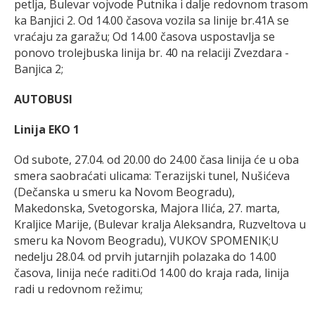
petlja, Bulevar vojvode Putnika i dalje redovnom trasom
ka Banjici 2. Od 14.00 časova vozila sa linije br.41A se
vraćaju za garažu; Od 14.00 časova uspostavlja se
ponovo trolejbuska linija br. 40 na relaciji Zvezdara -
Banjica 2;
AUTOBUSI
Linija EKO 1
Od subote, 27.04. od 20.00 do 24.00 časa linija će u oba
smera saobraćati ulicama: Terazijski tunel, Nušićeva
(Dečanska u smeru ka Novom Beogradu),
Makedonska, Svetogorska, Majora Ilića, 27. marta,
Kraljice Marije, (Bulevar kralja Aleksandra, Ruzveltova u
smeru ka Novom Beogradu), VUKOV SPOMENIK;U
nedelju 28.04. od prvih jutarnjih polazaka do 14.00
časova, linija neće raditi.Od 14.00 do kraja rada, linija
radi u redovnom režimu;