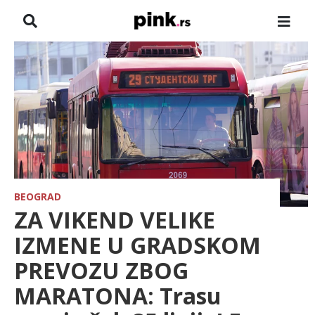
NASLOVNA
VESTI
ZADRUGA
SHOWBIZ
HRONIKA
BEOGRAD
ZA VIKEND VELIKE
FARMERI
IZMENE U GRADSKOM
PREVOZU ZBOG
TV
MARATONA: Trasu
SPORT