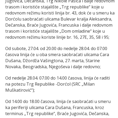
Jugovića, Dečanska, Trg Nikole Pašića i dalje redovnom
trasom i koristiće stajalište „Trg republike“ koje u
redovnom režimu koristi linija br. 43, dok će u smeru ka
Dorćolu saobraćati ulicama Bulevar kralja Aleksandra,
Dečanska, Braće Jugovića, Francuska i dalje redovnom
trasom i koristiće stajalište „Dom omladine“ koje u
redovnom režimu koriste linije br. 16, 27E, 35, 58 i 95;
Od subote, 27.04. od 20.00 do nedelje 28.04. do 07.00
časova linija će u oba smera saobraćati ulicama Cara
Dušana, Džordža Vašingtona, 27. marta, Starine
Novaka, Beogradska, Njegoševa i dalje redovno;
Od nedelje 28.04. 07.00 do 14.00 časova, linija će raditi
na potezu Trg Republike -Dorćol (SRC „Milan
Muškatirović“);
Od 14.00 do 18.00 časova, linija će saobraćati u smeru
ka periferiji ulicama Cara Dušana, Francuska, kroz
terminus „Trg republike“, Braće Jugovića, Dečanska,