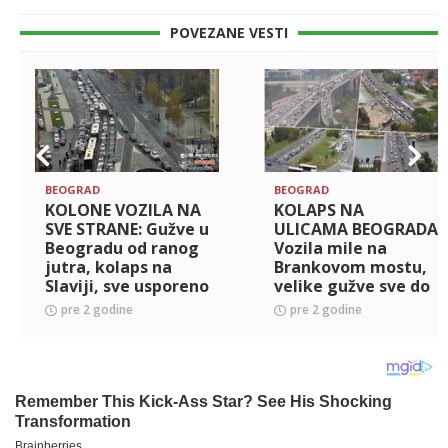
POVEZANE VESTI
BEOGRAD
BEOGRAD
KOLONE VOZILA NA
KOLAPS NA
SVE STRANE: Gužve u
ULICAMA BEOGRADA
Beogradu od ranog
Vozila mile na
jutra, kolaps na
Brankovom mostu,
Slaviji, sve usporeno
velike gužve sve do
i kroz Novi Beograd
Bulevara, saobraćaj
pre 2 godine
pre 2 godine
usporen i na Gazeli