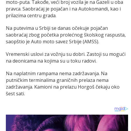
moto-puta. Takođe, veći broj vozila je na Gazeli u oba
pravca. Saobraćaj je pojačan i na Autokomandi, kao i
prilazima centru grada.
Na putevima u Srbiji se danas očekuje pojačan
saobraćaj zbog početka prolećnog školskog raspusta,
saopštio je Auto moto savez Srbije (AMSS).
Vremenski uslovi za vožnju su dobri. Zastoji su mogući
na deonicama na kojima su u toku radovi.
Na naplatnim rampama nema zadržavanja. Na
putničkim terminalima graničnih prelaza nema
zadržavanja. Kamioni na prelazu Horgoš čekaju oko
šest sati.