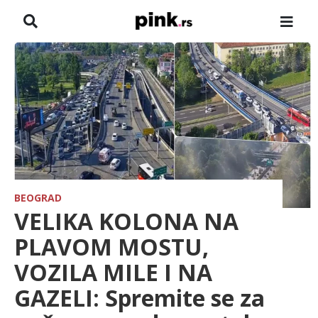
NASLOVNA
VESTI
ZADRUGA
SHOWBIZ
HRONIKA
BEOGRAD
VELIKA KOLONA NA
FARMERI
PLAVOM MOSTU,
VOZILA MILE I NA
TV
GAZELI: Spremite se za
SPORT