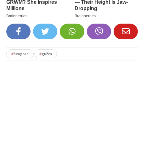
#
Beograd
#
gužva