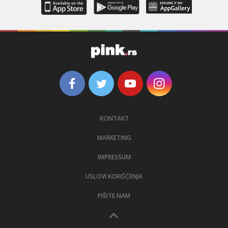
KONTAKT
MARKETING
IMPRESSUM
USLOVI KORIŠĆENJA
PIŠITE NAM