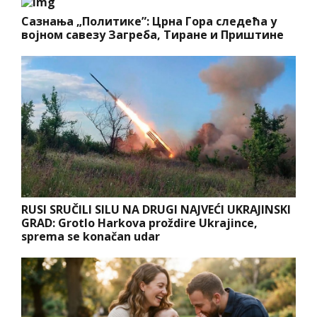
Сазнања „Политике”: Црна Гора следећа у
војном савезу Загреба, Тиране и Приштине
RUSI SRUČILI SILU NA DRUGI NAJVEĆI UKRAJINSKI
GRAD: Grotlo Harkova proždire Ukrajince,
sprema se konačan udar