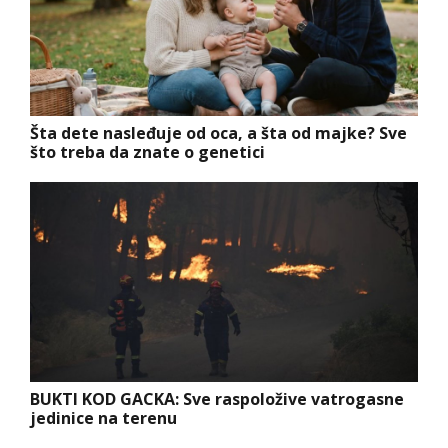
Šta dete nasleđuje od oca, a šta od majke? Sve
što treba da znate o genetici
BUKTI KOD GACKA: Sve raspoložive vatrogasne
jedinice na terenu