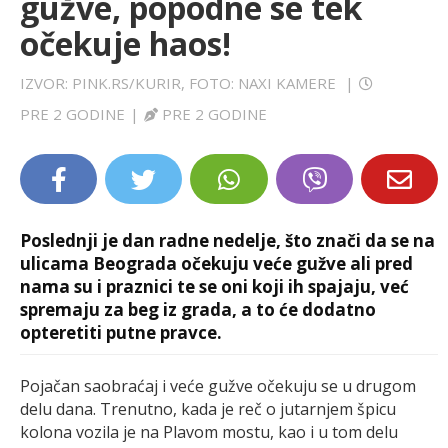
gužve, popodne se tek
LIFESTYLE
očekuje haos!
EXTRA
IZVOR: PINK.RS/KURIR, FOTO: NAXI KAMERE
|
PRE 2 GODINE
|
PRE 2 GODINE
Poslednji je dan radne nedelje, što znači da se na
ulicama Beograda očekuju veće gužve ali pred
nama su i praznici te se oni koji ih spajaju, već
spremaju za beg iz grada, a to će dodatno
opteretiti putne pravce.
Pojačan saobraćaj i veće gužve očekuju se u drugom
delu dana. Trenutno, kada je reč o jutarnjem špicu
kolona vozila je na Plavom mostu, kao i u tom delu