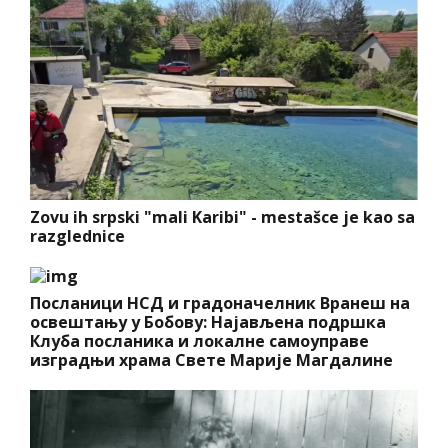
Zovu ih srpski "mali Karibi" - mestašce je kao sa
razglednice
Посланици НСД и градоначелник Вранеш на
освештању у Бобову: Најављена подршка
Клуба посланика и локалне самоуправе
изградњи храма Свете Марије Магдалине