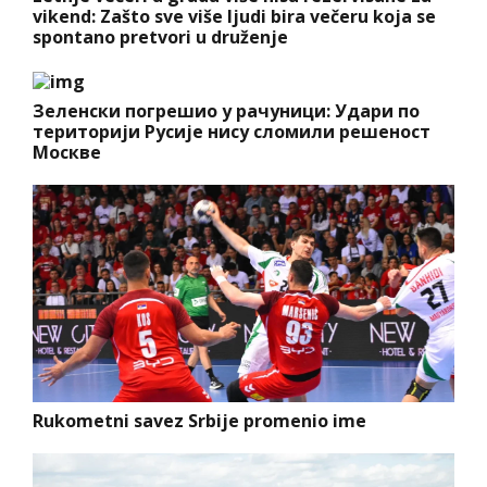
vikend: Zašto sve više ljudi bira večeru koja se
spontano pretvori u druženje
Зеленски погрешио у рачуници: Удари по
територији Русије нису сломили решеност
Москве
Rukometni savez Srbije promenio ime