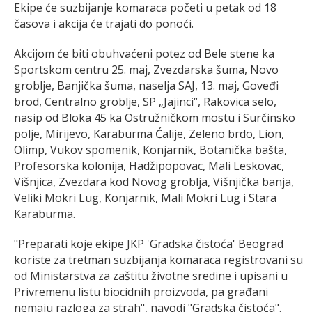
Ekipe će suzbijanje komaraca početi u petak od 18
časova i akcija će trajati do ponoći.
Akcijom će biti obuhvaćeni potez od Bele stene ka
Sportskom centru 25. maj, Zvezdarska šuma, Novo
groblje, Banjička šuma, naselja SAJ, 13. maj, Goveđi
brod, Centralno groblje, SP „Jajinci“, Rakovica selo,
nasip od Bloka 45 ka Ostružničkom mostu i Surčinsko
polje, Mirijevo, Karaburma Ćalije, Zeleno brdo, Lion,
Olimp, Vukov spomenik, Konjarnik, Botanička bašta,
Profesorska kolonija, Hadžipopovac, Mali Leskovac,
Višnjica, Zvezdara kod Novog groblja, Višnjička banja,
Veliki Mokri Lug, Konjarnik, Mali Mokri Lug i Stara
Karaburma.
"Preparati koje ekipe JKP 'Gradska čistoća' Beograd
koriste za tretman suzbijanja komaraca registrovani su
od Ministarstva za zaštitu životne sredine i upisani u
Privremenu listu biocidnih proizvoda, pa građani
nemaju razloga za strah", navodi "Gradska čistoća".