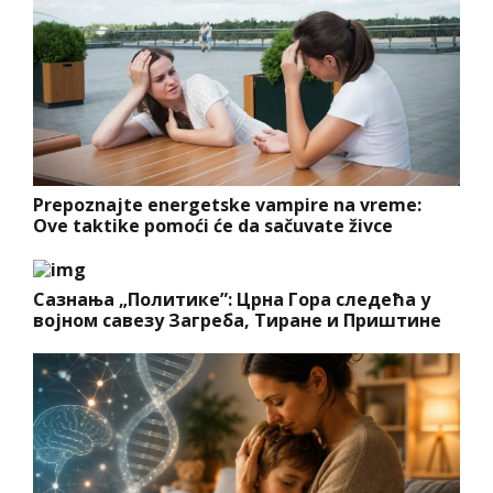
Prepoznajte energetske vampire na vreme:
Ove taktike pomoći će da sačuvate živce
Сазнања „Политике”: Црна Гора следећа у
војном савезу Загреба, Тиране и Приштине