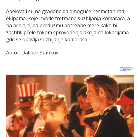
Apelovali su na građane da omoguće nesmetan rad
ekipama, koje izvode tretmane suzbijanja komaraca, a
na pčelare, da preduzmu potrebne mere kako bi
zaštitili pčele tokom sprovođenja akcija na lokacijama
gde se obavlja suzbijanje komaraca.
Autor: Dalibor Stankov