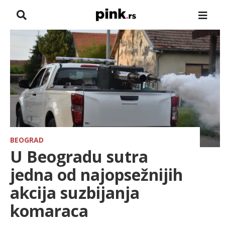
NASLOVNA
VESTI
ZADRUGA
SHOWBIZ
HRONIKA
BEOGRAD
U Beogradu sutra
FARMERI
jedna od najopsežnijih
akcija suzbijanja
TV
komaraca
SPORT