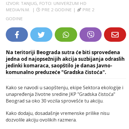
IZVOR: TANJUG, FOTO: UNIVERZUM HD
LIFESTYLE
MEDIA/N.M.
|
PRE 2 GODINE
|
PRE 2
GODINE
EXTRA
Na teritoriji Beograda sutra će biti sprovedena
jedna od najopsežnijih akcija suzbijanja odraslih
jedinki komaraca, saopštilo je danas Javno-
komunalno preduzeće "Gradska čistoća".
Kako se navodi u saopštenju, ekipe Sektora ekologije i
unapređenja životne sredine JKP "Gradska čistoća"
Beograd sa oko 30 vozila sprovešće tu akciju.
Kako dodaju, dosadašnje vremenske prilike nisu
dozvolile akciju ovolikih razmera.