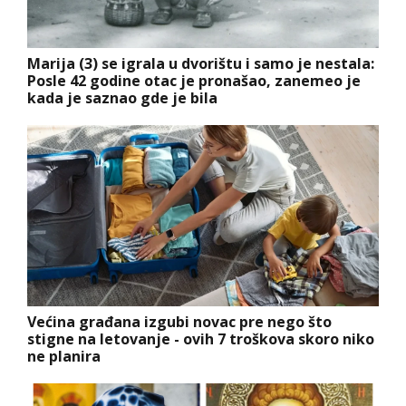
Marija (3) se igrala u dvorištu i samo je nestala:
Posle 42 godine otac je pronašao, zanemeo je
kada je saznao gde je bila
Većina građana izgubi novac pre nego što
stigne na letovanje - ovih 7 troškova skoro niko
ne planira