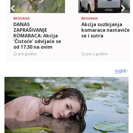
BEOGRAD
BEOGRAD
DANAS
Akcija suzbijanja
ZAPRAŠIVANJE
komaraca nastaviće
KOMARACA: Akcija
se i sutra
'Čistoće' odvijaće se
od 17.30 na ovim
lokacijama
pre godinu
pre 2 godine