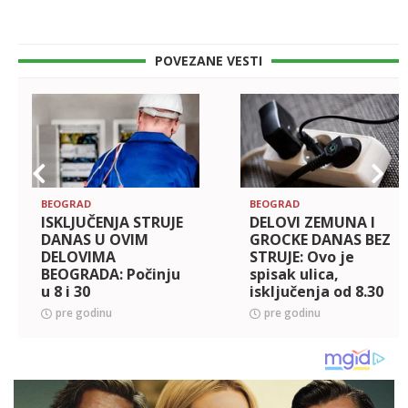
POVEZANE VESTI
BEOGRAD
BEOGRAD
ISKLJUČENJA STRUJE
DELOVI ZEMUNA I
DANAS U OVIM
GROCKE DANAS BEZ
DELOVIMA
STRUJE: Ovo je
BEOGRADA: Počinju
spisak ulica,
u 8 i 30
isključenja od 8.30
sati
pre godinu
pre godinu