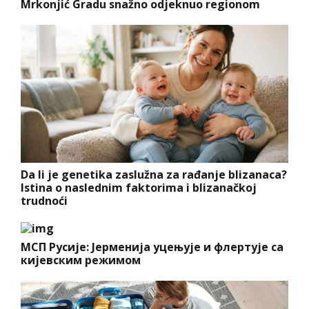
Mrkonjić Gradu snažno odjeknuo regionom
Da li je genetika zaslužna za rađanje blizanaca?
Istina o naslednim faktorima i blizanačkoj
trudnoći
МСП Русије: Јерменија уцењује и флертује са
кијевским режимом