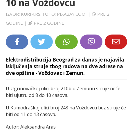
10 na Voždovcu
LIFESTYLE
IZVOR: KURIR.RS, FOTO: PIXABAY.COM
|
PRE 2
EXTRA
GODINE
|
PRE 2 GODINE
Elektrodistribucija Beograd za danas je najavila
isključenja struje zbog radova na dve adrese na
dve opštine - Voždovac i Zemun.
U Ugrinovačkoj ulici broj 210b u Zemunu struje neće
biti ujutru od 8 do 10 časova.
U Kumodraškoj ulici broj 248 na Voždovcu bez struje će
biti od 11 do 13 časova.
Autor: Aleksandra Aras