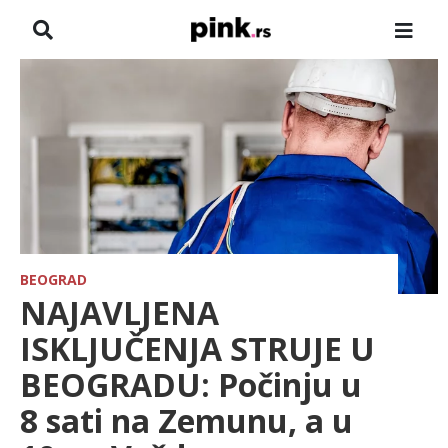
NASLOVNA
VESTI
ZADRUGA
SHOWBIZ
HRONIKA
BEOGRAD
NAJAVLJENA
FARMERI
ISKLJUČENJA STRUJE U
BEOGRADU: Počinju u
TV
8 sati na Zemunu, a u
SPORT