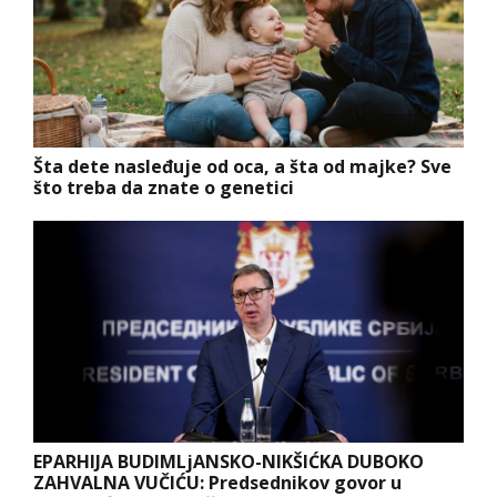
Šta dete nasleđuje od oca, a šta od majke? Sve
što treba da znate o genetici
EPARHIJA BUDIMLjANSKO-NIKŠIĆKA DUBOKO
ZAHVALNA VUČIĆU: Predsednikov govor u