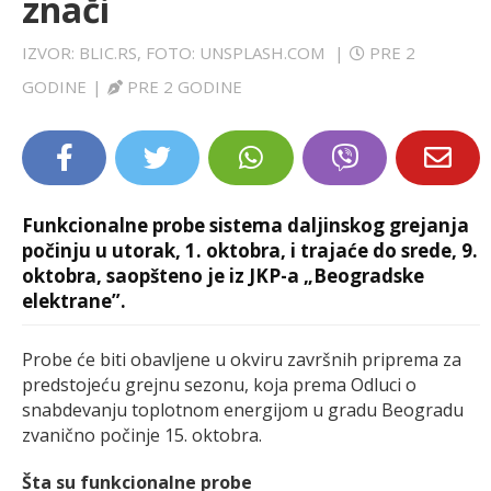
znači
LIFESTYLE
IZVOR: BLIC.RS, FOTO: UNSPLASH.COM
|
PRE 2
EXTRA
GODINE
|
PRE 2 GODINE
Funkcionalne probe sistema daljinskog grejanja
počinju u utorak, 1. oktobra, i trajaće do srede, 9.
oktobra, saopšteno je iz JKP-a „Beogradske
elektrane”.
Probe će biti obavljene u okviru završnih priprema za
predstojeću grejnu sezonu, koja prema Odluci o
snabdevanju toplotnom energijom u gradu Beogradu
zvanično počinje 15. oktobra.
Šta su funkcionalne probe