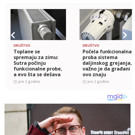
DRUŠTVO
DRUŠTVO
Toplane se
Počela funkcionalna
spremaju za zimu:
proba sistema
Sutra počinju
daljinskog grejanja,
funkcionalne probe,
važno je da građani
a evo šta se dešava
ovo znaju
sa cenom
pre 2 godine
pre 2 godine