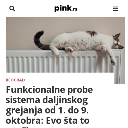
NASLOVNA
VESTI
ZADRUGA
SHOWBIZ
HRONIKA
BEOGRAD
Funkcionalne probe
FARMERI
sistema daljinskog
grejanja od 1. do 9.
TV
oktobra: Evo šta to
SPORT