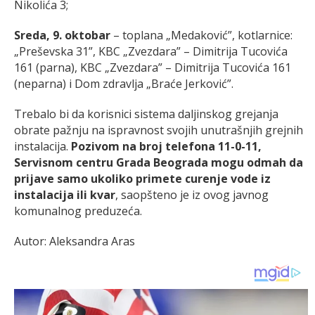
Nikolića 3;
Sreda, 9. oktobar
– toplana „Medaković”, kotlarnice:
„Preševska 31”, KBC „Zvezdara” – Dimitrija Tucovića
161 (parna), KBC „Zvezdara” – Dimitrija Tucovića 161
(neparna) i Dom zdravlja „Braće Jerković”.
Trebalo bi da korisnici sistema daljinskog grejanja
obrate pažnju na ispravnost svojih unutrašnjih grejnih
instalacija.
Pozivom na broj telefona 11-0-11,
Servisnom centru Grada Beograda mogu odmah da
prijave samo ukoliko primete curenje vode iz
instalacija ili kvar
, saopšteno je iz ovog javnog
komunalnog preduzeća.
Autor: Aleksandra Aras