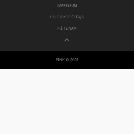
IMPRESSUM
USLOVI KORIŠĆENJA
PIŠITE NAM
PINK © 2025