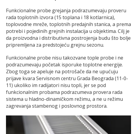
Funkcionalne probe grejanja podrazumevaju proveru
rada toplotnih izvora (15 toplana i 18 kotlarnica),
toplovodne mreže, toplotnih predajnih stanica, a prema
potrebi i pojedinih grejnih instalacija u objektima. Cilj je
da proizvodna i distributivna postrojenja budu što bolje
pripremljena za predstojeću grejnu sezonu.
Funkcionalne probe nisu takozvane tople probe i ne
podrazumevaju početak isporuke toplotne energije.
Zbog toga se apeluje na potrošače da ne upućuju
prijave kvara Servisnom centru Grada Beograda (11-0-
11) ukoliko im radijatori nisu topli, jer se pod
funkcionalnim probama podrazumeva provera rada
sistema u hladno-dinamičkom režimu, a ne u režimu
zagrevanja stambenog i poslovnog prostora.