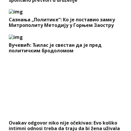
spontano pretvori u druženje
Сазнања „Политике”: Ко је поставио замку
Митрополиту Методију у Горњем Заостру
Вучевић: Ђилас је свестан да је пред
политичким бродоломом
Ovakav odgovor niko nije očekivao: Evo koliko
intimni odnosi treba da traju da bi žena uživala