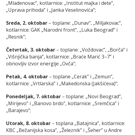
„Mladenovac”, kotlarnice: „Institut majka i dete”,
„Uprava prihoda” i „Janka Veselinovića”;
Sreda, 2. oktobar
– toplane: „Dunav”, „Miljakovac”,
kotlarnice: GAK „Narodni front”, „Luka Beograd” i
„Resnik”;
Četvrtak, 3. oktobar
– toplane: „Voždovac”, „Borča” i
„Višnjička banja”, kotlarnice: „Braće Marić 3–7” i
obnovljiv izvor energije „Ovča”;
Petak, 4. oktobar
– toplane „Cerak” i „Zemun”,
kotlarnice: „Vrtlarska” i „Makedonska (Jakšićeva)”;
Ponedeljak, 7. oktobar
– toplane:
„Novi Beograd”,
„Mirijevo” i „Banovo brdo”, kotlarnice: „Sremčica” i
„Barajevo”;
Utorak, 8. oktobar
– toplana „Batajnica”, kotlarnice:
KBC „Bežanijska kosa”, „Železnik” i „Šeher” u Andre