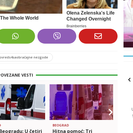
ovreds4saobraćajne nezgode
POVEZANE VESTI
D
BEOGRAD
BEOGR
Beogradu: U četiri
Hitna pomoć: Tri
HITN