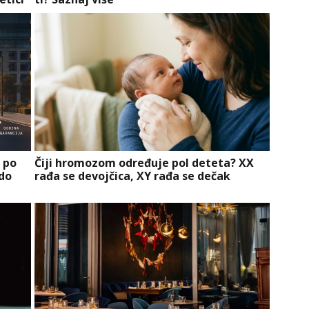
a po
Čiji hromozom određuje pol deteta? XX
 do
rađa se devojčica, XY rađa se dečak