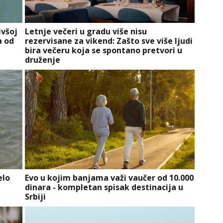
ivšoj
Letnje večeri u gradu više nisu
a od
rezervisane za vikend: Zašto sve više ljudi
bira večeru koja se spontano pretvori u
druženje
elo
Evo u kojim banjama važi vaučer od 10.000
dinara - kompletan spisak destinacija u
Srbiji