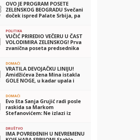
OVO JE PROGRAM POSETE
8
ZELENSKOG BEOGRADU Svečani
n
doček ispred Palate Srbija, pa
razgovori u četiri oka sa
Vučićem i potpisivanje važnog
POLITIKA
sporazuma
VUČIĆ PRIREDIO VEČERU U ČAST
1
VOLODIMIRA ZELENSKOG! Prva
t
zvanična poseta predsednika
Ukrajine Srbiji: Dvojica lidera
razgovarala o saradnji dve
DOMAĆI
zemlje
VRATILA DEVOJAČKU LINIJU!
1
Amidžićeva žena Mina istakla
t
GOLE NOGE, u kadar upala i
jahta: Tek da je vidite u mini
bikiniju... (FOTO)
DOMAĆI
Evo šta Sanja Grujić radi posle
1
raskida sa Markom
t
Stefanovićem: Ne izlazi iz
teretane, a svi kažu da nikad
bolje nije izgledala! (FOTO)
DRUŠTVO
IMA POVREĐENIH U NEVREMENU
1
KOJE HARA SRBIJOM! Stablo