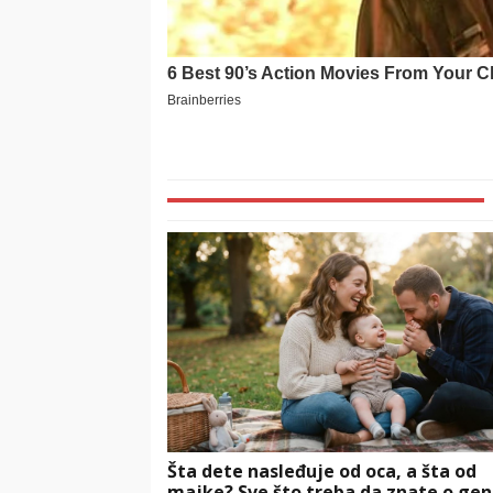
Šta dete nasleđuje od oca, a šta od
majke? Sve što treba da znate o gen