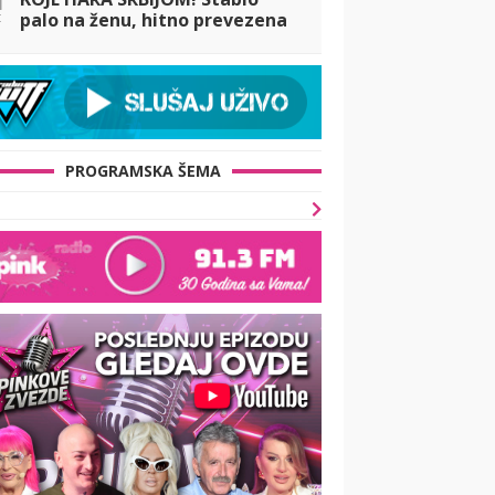
t
palo na ženu, hitno prevezena
u Urgentni centar: Oluja čupala
stabla, pogledajte STRAŠNE
PRIZORE
PROGRAMSKA ŠEMA