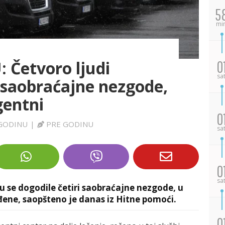
5
mi
Četvoro ljudi
0
sa
 saobraćajne nezgode,
gentni
0
GODINU
|
PRE GODINU
sa
0
sa
 se dogodile četiri saobraćajne nezgode, u
eđene, saopšteno je danas iz Hitne pomoći.
0