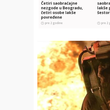
Četiri saobraćajne
saobr
nezgode u Beogradu,
lakše
četiri osobe lakše
šestor
povređene
pre 2 godine
pre 2 