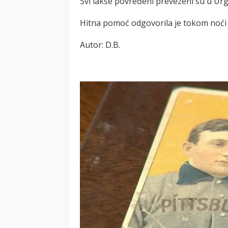
Svi lakše povređeni prevezeni su u Urge
Hitna pomoć odgovorila je tokom noći n
Autor: D.B.