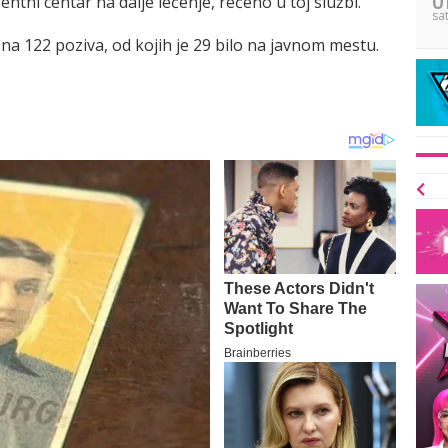
ntni centar na dalje lečenje, rečeno u toj službi.
sa
a 122 poziva, od kojih je 29 bilo na javnom mestu.