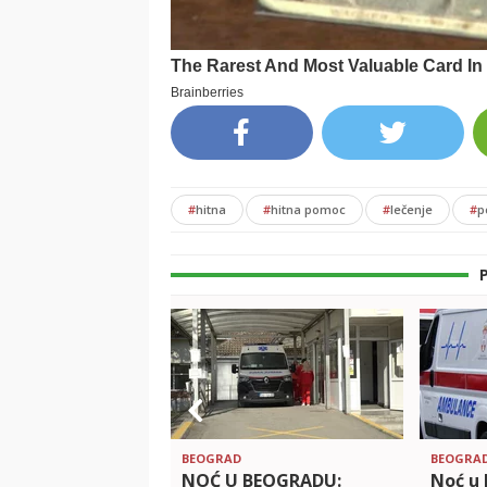
#
hitna
#
hitna pomoc
#
lečenje
#
p
BEOGRAD
BEOGRA
NOĆ U BEOGRADU:
Noć u 