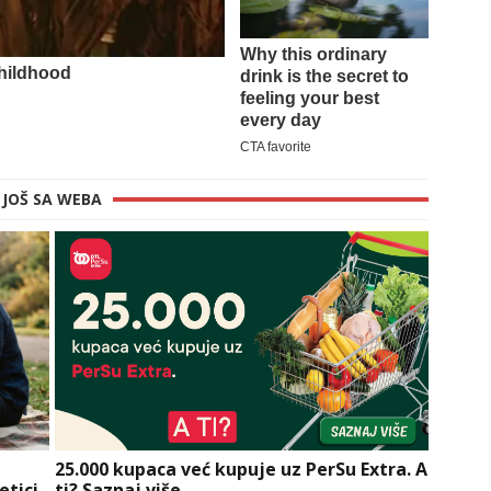
JOŠ SA WEBA
25.000 kupaca već kupuje uz PerSu Extra. A
etici
ti? Saznaj više