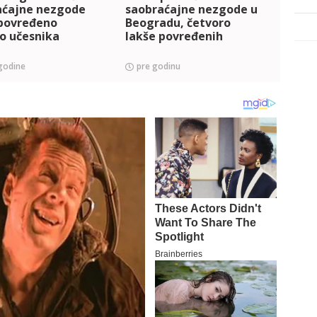
aćajne nezgode
saobraćajne nezgode u
Beogr
 povređeno
Beogradu, četvoro
saob
o učesnika
lakše povređenih
tri o
povr
godine
pre godinu
pre 