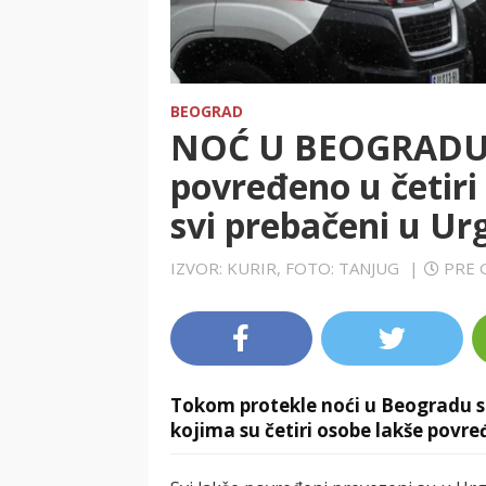
BEOGRAD
NOĆ U BEOGRADU: 
povređeno u četiri
svi prebačeni u Ur
IZVOR: KURIR, FOTO: TANJUG
|
PRE 
Tokom protekle noći u Beogradu su
kojima su četiri osobe lakše povr