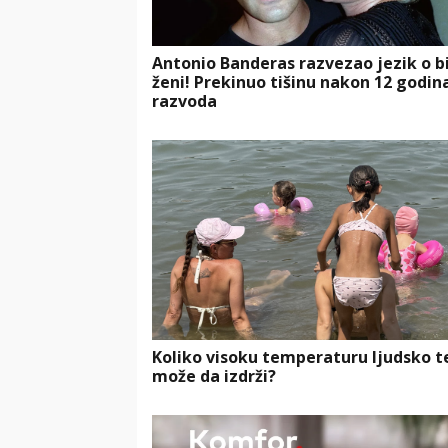
Antonio Banderas razvezao jezik o b
ženi! Prekinuo tišinu nakon 12 godin
razvoda
Koliko visoku temperaturu ljudsko t
može da izdrži?