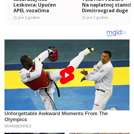
Leskovca: Upućen
Na naplatnoj stanici
APEL vozačima
Dimitrovgrad duge
kolone zbog zastoja
pre 2 godine
pre 2 godine
na granici