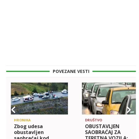
POVEZANE VESTI
HRONIKA
DRUŠTVO
Zbog udesa
OBUSTAVLJEN
obustavljen
SAOBRAĆAJ ZA
saobraćaj kod
TERETNA VOZILA: