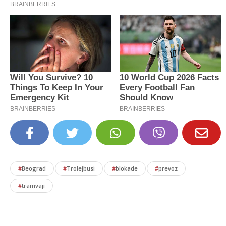
#
Beograd
#
Trolejbusi
#
blokade
#
prevoz
#
tramvaji