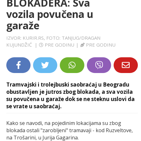
BLOKADERA: Sva
LIFESTYLE
vozila povučena u
garaže
EXTRA
IZVOR: KURIR.RS, FOTO: TANJUG/DRAGAN
KUJUNDŽIĆ
|
PRE GODINU
|
PRE GODINU
Tramvajski i trolejbuski saobraćaj u Beogradu
obustavljen je jutros zbog blokada, a sva vozila
su povučena u garaže dok se ne steknu uslovi da
se vrate u saobraćaj.
Kako se navodi, na pojedinim lokacijama su zbog
blokada ostali "zarobljeni" tramavaji - kod Ruzveltove,
na Trošarini, u Jurija Gagarina.