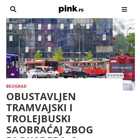
NASLOVNA
VESTI
ZADRUGA
SHOWBIZ
HRONIKA
BEOGRAD
OBUSTAVLJEN
FARMERI
TRAMVAJSKI I
TROLEJBUSKI
TV
SAOBRAĆAJ ZBOG
SPORT