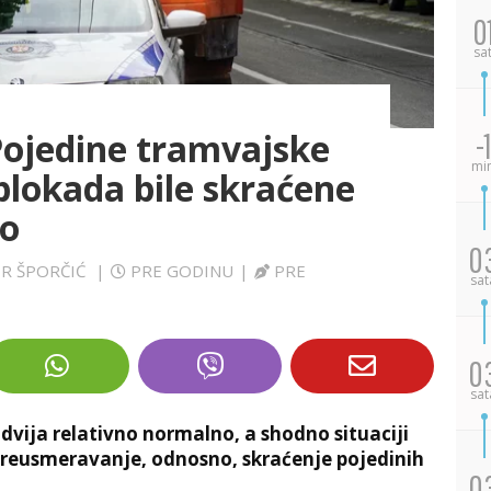
0
sa
ojedine tramvajske
-1
mi
 blokada bile skraćene
no
0
MIR ŠPORČIĆ
|
PRE GODINU
|
PRE
sat
0
sat
dvija relativno normalno, a shodno situaciji
reusmeravanje, odnosno, skraćenje pojedinih
0