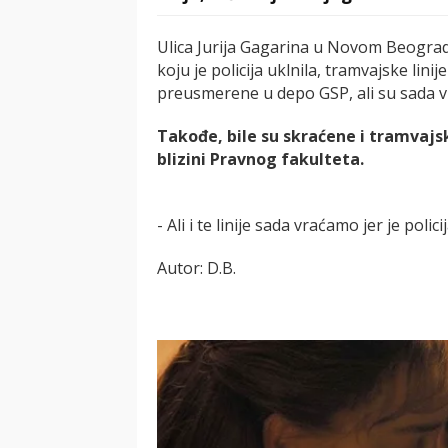
Ulica Jurija Gagarina u Novom Beograd
koju je policija uklnila, tramvajske linij
preusmerene u depo GSP, ali su sada v
Takođe, bile su skraćene i tramvajske
blizini Pravnog fakulteta.
- Ali i te linije sada vraćamo jer je poli
Autor: D.B.