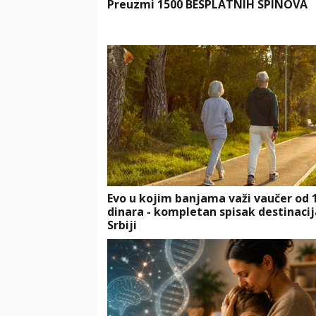
Preuzmi 1500 BESPLATNIH SPINOVA
Evo u kojim banjama važi vaučer od 
dinara - kompletan spisak destinacij
Srbiji