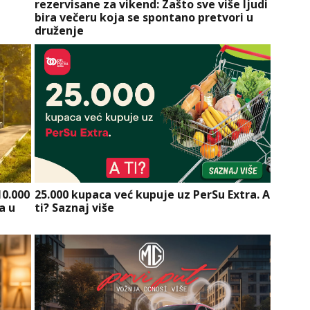
rezervisane za vikend: Zašto sve više ljudi
bira večeru koja se spontano pretvori u
druženje
10.000
25.000 kupaca već kupuje uz PerSu Extra. A
a u
ti? Saznaj više