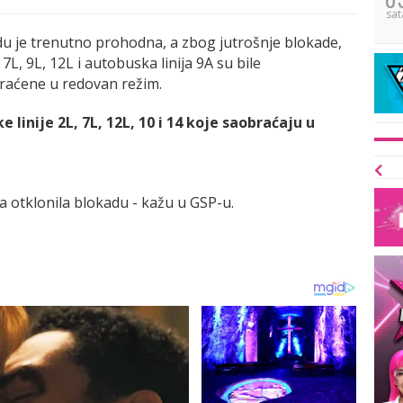
sat
u je trenutno prohodna, a zbog jutrošnje blokade,
e 7L, 9L, 12L i autobuska linija 9A su bile
raćene u redovan režim.
 linije 2L, 7L, 12L, 10 i 14 koje saobraćaju u
cija otklonila blokadu - kažu u GSP-u.