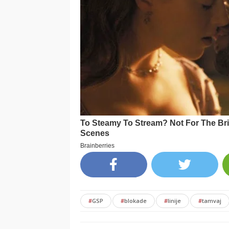
#
GSP
#
blokade
#
linije
#
tamvaj