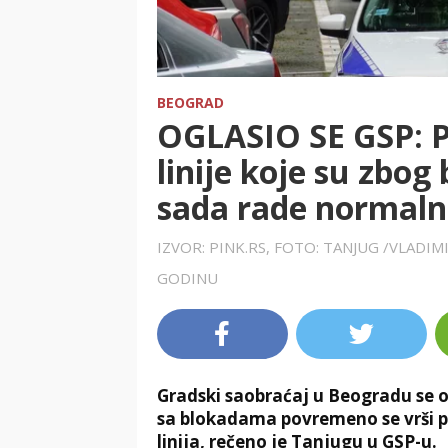
BEOGRAD
OGLASIO SE GSP: P
linije koje su zbog
sada rade normal
IZVOR: PINK.RS, FOTO: TANJUG /VLADI
GODINU
Gradski saobraćaj u Beogradu se o
sa blokadama povremeno se vrši p
linija, rečeno je Tanjugu u GSP-u.