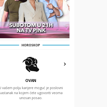
HOROSKOP
OVAN
U vašem polju karijere moguć je poslovni
Putovanja i čitav niz
sastanak na kojem ćete ugovoriti veoma
glavnu temu ovog 
unosan posao.
temelje dugoro