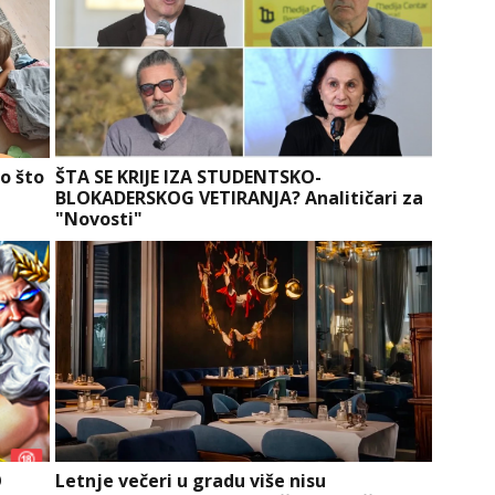
o što
ŠTA SE KRIJE IZA STUDENTSKO-
BLOKADERSKOG VETIRANJA? Analitičari za
"Novosti"
O
Letnje večeri u gradu više nisu