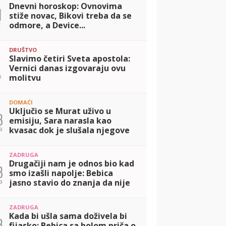
Dnevni horoskop: Ovnovima
1
stiže novac, Bikovi treba da se
t
odmore, a Device...
DRUŠTVO
Slavimo četiri Sveta apostola:
Vernici danas izgovaraju ovu
n
molitvu
DOMAĆI
Uključio se Murat uživo u
3
emisiju, Sara narasla kao
a
kvasac dok je slušala njegove
reči podrške: Volim je puno!
(VIDEO)
ZADRUGA
Drugačiji nam je odnos bio kad
3
smo izašli napolje: Bebica
a
jasno stavio do znanja da nije
hteo da remeti Teodorine
ciljeve, ne žali godine
ZADRUGA
proverdene s
Kada bi ušla sama doživela bi
3
fijasko: Bebica sa bolom priča o