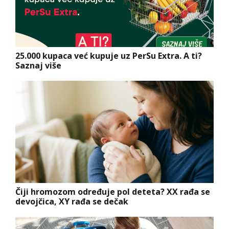
25.000 kupaca već kupuje uz PerSu Extra. A ti?
Saznaj više
Čiji hromozom određuje pol deteta? XX rađa se
devojčica, XY rađa se dečak