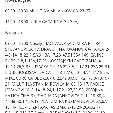
08:30 - 10:30 MILUTINA MILANKOVIĆA: 23-27,
11:00 - 13:00 JURIJA GAGARINA: 34-34A,
Barajevo
09:00 - 15:00 Naselje BAĆEVAC: AKADEMIKA PETRA
STEVANOVIĆA: 17, DRAGUTINA JOVANOVIĆA-KARLA: 2-
4,8-14,18-22,1-5A,9-13A,17,23-47,51,55A,149, GAJINE
RUPE: 2-8,1-13A,17-21, KOSMAJSKIH PARTIZANA: 4-
10,14-26,3-33, LISAČKA: 2,6-16,22,3-5,9-17,21-23A,29-31,
LjUBE BOGOSAVLjEVIĆA: 2-4,8-12,16,20-24A,1-11,15,55,
MIKE ĆURČIĆA: 0BB-2,8-16,22,42,90,96,142,1-3,9-13,19-
21, MILUTINA STANIMIROVIĆA-MIĆE: 15-17, RADIŠE
JOVANOVIĆA: 8-14,18-24,1-17,21-27,33-55, ŽIVOJINA
KATIĆA-ŽIKE: 37, ŽIVORADA JANKOVIĆA: 2-12,18-38,42-
44,48-50,1-15A,19, ZLATOMIRA KUZMANOVIĆA: 2A,6A-
10,14-16,3-13, ŽRTAVA FAŠIZMA: 2-16,20-28A,32,1-
5,11,15-21A,37, Naselje BARAJEVO: MIKE ĆURČIĆA: 62-