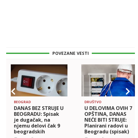
POVEZANE VESTI
BEOGRAD
DRUŠTVO
DANAS BEZ STRUJE U
U DELOVIMA OVIH 7
BEOGRADU: Spisak
OPŠTINA, DANAS
je dugačak, na
NEĆE BITI STRUJE:
njemu delovi čak 9
Planirani radovi u
beogradskih
Beogradu (spisak)
opština