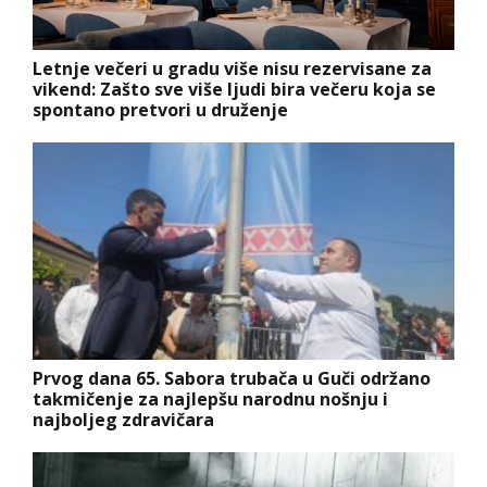
Letnje večeri u gradu više nisu rezervisane za
vikend: Zašto sve više ljudi bira večeru koja se
spontano pretvori u druženje
Prvog dana 65. Sabora trubača u Guči održano
takmičenje za najlepšu narodnu nošnju i
najboljeg zdravičara