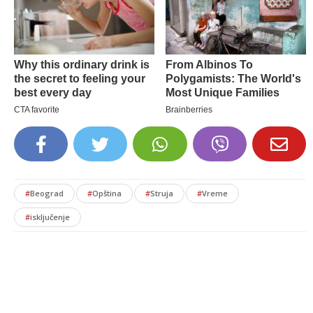
#
Beograd
#
Opština
#
Struja
#
Vreme
#
isključenje