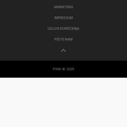
MARKETING
IMPRESSUM
USLOVI KORIŠĆENJA
PIŠITE NAM
PINK © 2025