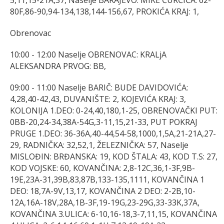
80F,86-90,94-134,138,144-156,67, PROKIĆA KRAJ: 1,
Obrenovac
10:00 - 12:00 Naselje OBRENOVAC: KRALjA
ALEKSANDRA PRVOG: BB,
09:00 - 11:00 Naselje BARIČ: BUDE DAVIDOVIĆA:
4,28,40-42,43, DUVANIŠTE: 2, KOJEVIĆA KRAJ: 3,
KOLONIJA 1.DEO: 0-24,40,180,1-25, OBRENOVAČKI PUT:
0BB-20,24-34,38A-54G,3-11,15,21-33, PUT POKRAJ
PRUGE 1.DEO: 36-36A,40-44,54-58,1000,1,5A,21-21A,27-
29, RADNIČKA: 32,52,1, ŽELEZNIČKA: 57, Naselje
MISLOĐIN: BRĐANSKA: 19, KOD ŠTALA: 43, KOD T.S: 27,
KOD VOJSKE: 60, KOVANČINA: 2,8-12C,36,1-3F,9B-
19E,23A-31,39B,83,87B,133-135,1111, KOVANČINA 1
DEO: 18,7A-9V,13,17, KOVANČINA 2 DEO: 2-2B,10-
12A,16A-18V,28A,1B-3F,19-19G,23-29G,33-33K,37A,
KOVANČINA 3.ULICA: 6-10,16-18,3-7,11,15, KOVANČINA