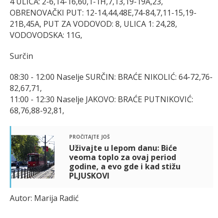
4 ULICA: 2-6,14-16,60,1-1H,7,13,19-19A,23,
OBRENOVAČKI PUT: 12-14,44,48E,74-84,7,11-15,19-
21B,45A, PUT ZA VODOVOD: 8, ULICA 1: 24,28,
VODOVODSKA: 11G,
Surčin
08:30 - 12:00 Naselje SURČIN: BRAĆE NIKOLIĆ: 64-72,76-
82,67,71,
11:00 - 12:30 Naselje JAKOVO: BRAĆE PUTNIKOVIĆ:
68,76,88-92,81,
pročitajte još
Uživajte u lepom danu: Biće
veoma toplo za ovaj period
godine, a evo gde i kad stižu
PLJUSKOVI
Autor: Marija Radić