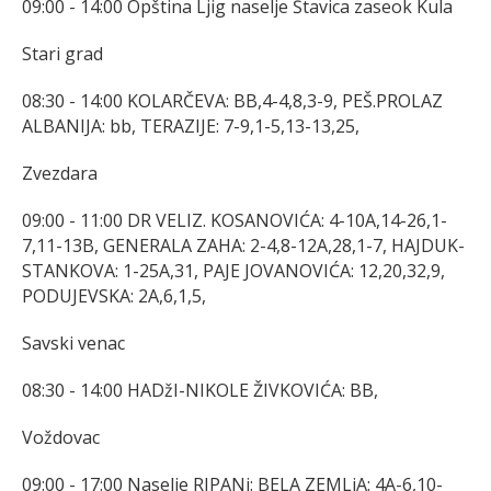
09:00 - 14:00 Opština Ljig naselje Štavica zaseok Kula
Stari grad
08:30 - 14:00 KOLARČEVA: BB,4-4,8,3-9, PEŠ.PROLAZ
ALBANIJA: bb, TERAZIJE: 7-9,1-5,13-13,25,
Zvezdara
09:00 - 11:00 DR VELIZ. KOSANOVIĆA: 4-10A,14-26,1-
7,11-13B, GENERALA ZAHA: 2-4,8-12A,28,1-7, HAJDUK-
STANKOVA: 1-25A,31, PAJE JOVANOVIĆA: 12,20,32,9,
PODUJEVSKA: 2A,6,1,5,
Savski venac
08:30 - 14:00 HADžI-NIKOLE ŽIVKOVIĆA: BB,
Voždovac
09:00 - 17:00 Naselje RIPANj: BELA ZEMLjA: 4A-6,10-