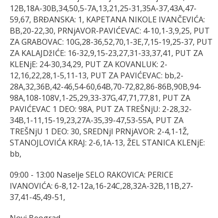
12B,18A-30B,34,50,5-7A,13,21,25-31,35A-37,43A,47-
59,67, BRĐANSKA: 1, KAPETANA NIKOLE IVANČEVIĆA:
BB,20-22,30, PRNjAVOR-PAVIĆEVAC: 4-10,1-3,9,25, PUT
ZA GRABOVAC: 10G,28-36,52,70,1-3E,7,15-19,25-37, PUT
ZA KALAJDžIĆE: 16-32,9,15-23,27,31-33,37,41, PUT ZA
KLENjE: 24-30,34,29, PUT ZA KOVANLUK: 2-
12,16,22,28,1-5,11-13, PUT ZA PAVIĆEVAC: bb,2-
28A,32,36B,42-46,54-60,64B,70-72,82,86-86B,90B,94-
98A,108-108V,1-25,29,33-37G,47,71,77,81, PUT ZA
PAVIĆEVAC 1 DEO: 98A, PUT ZA TREŠNjU: 2-28,32-
34B,1-11,15-19,23,27A-35,39-47,53-55A, PUT ZA
TREŠNjU 1 DEO: 30, SREDNjI PRNjAVOR: 2-4,1-1Ž,
STANOJLOVIĆA KRAJ: 2-6,1A-13, ŽEL STANICA KLENjE:
bb,
09:00 - 13:00 Naselje SELO RAKOVICA: PERICE
IVANOVIĆA: 6-8,12-12a,16-24C,28,32A-32B,11B,27-
37,41-45,49-51,
Novi Beograd