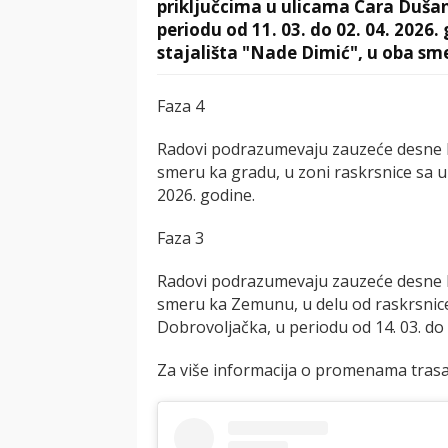
priključcima u ulicama Cara Duša
periodu od 11. 03. do 02. 04. 2026
stajališta "Nade Dimić", u oba sm
Faza 4
Radovi podrazumevaju zauzeće desne k
smeru ka gradu, u zoni raskrsnice sa ul
2026. godine.
Faza 3
Radovi podrazumevaju zauzeće desne k
smeru ka Zemunu, u delu od raskrsnice
Dobrovoljačka, u periodu od 14. 03. do 
Za više informacija o promenama trasa l