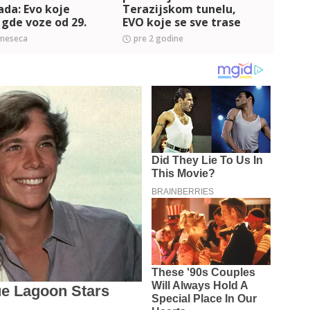
da: Evo koje
Terazijskom tunelu,
BEOG
i gde voze od 29.
EVO koje se sve trase
grad
do 20. aprila!
menjaju!
saob
 meseca
pre 2 godine
pre 
tras