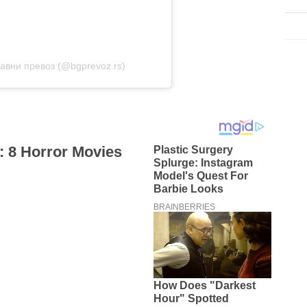
 јавни превоз (@bgprevoz.rs)