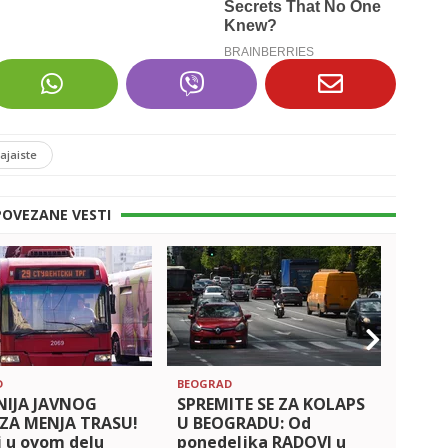
tajaiste
POVEZANE VESTI
D
BEOGRAD
BEOGR
INIJA JAVNOG
SPREMITE SE ZA KOLAPS
OD P
ZA MENJA TRASU!
U BEOGRADU: Od
POT
 u ovom delu
ponedeljka RADOVI u
DEO 