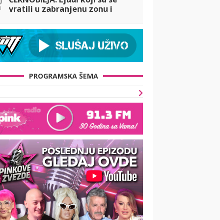
n
vratili u zabranjenu zonu i
odbili da napuste svoje
domove
PROGRAMSKA ŠEMA