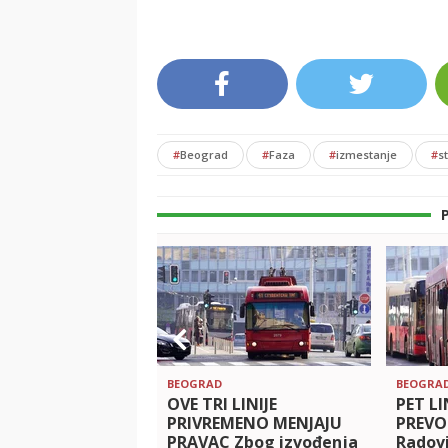
#
Beograd
#
Faza
#
izmestanje
#
s
BEOGRAD
BEOGRA
OVE TRI LINIJE
PET L
PRIVREMENO MENJAJU
PREVO
PRAVAC Zbog izvođenja
Radovi