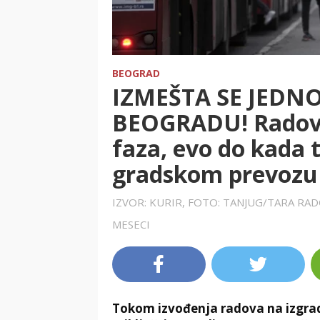
BEOGRAD
IZMEŠTA SE JEDNO
BEOGRADU! Radovi 
faza, evo do kada 
gradskom prevozu
IZVOR: KURIR, FOTO: TANJUG/TARA R
MESECI
Tokom izvođenja radova na izgrad