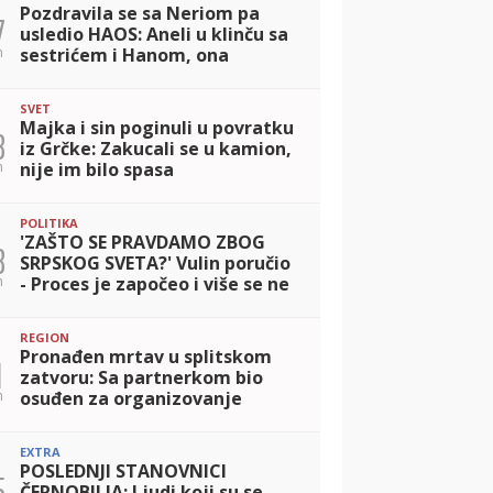
Pozdravila se sa Neriom pa
7
usledio HAOS: Aneli u klinču sa
n
sestrićem i Hanom, ona
pokazala dokaze protiv Site
(VIDEO)
SVET
Majka i sin poginuli u povratku
8
iz Grčke: Zakucali se u kamion,
n
nije im bilo spasa
POLITIKA
'ZAŠTO SE PRAVDAMO ZBOG
8
SRPSKOG SVETA?' Vulin poručio
n
- Proces je započeo i više se ne
može zaustaviti
REGION
Pronađen mrtav u splitskom
1
zatvoru: Sa partnerkom bio
n
osuđen za organizovanje
prostitucije, jednu devojku
oteo od momka i silovao
EXTRA
POSLEDNJI STANOVNICI
5
ČERNOBILJA: Ljudi koji su se