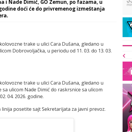
na i Nade Dimić, GO Zemun, po fazama, u
mi
. godine doći će do privremenog izmeštanja
era.
olovozne trake u ulici Cara Dušana, gledano u
icom Dobrovoljačka, u periodu od 11. 03. do 13. 03.
olovozne trake u ulici Cara Dušana, gledano u
 sa ulicom Nade Dimić do raskrsnice sa ulicom
02. 04. 2026. godine.
inija posetite sajt Sekretarijata za javni prevoz.