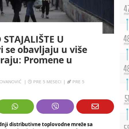
4
mi
 STAJALIŠTE U
4
mi
se obavljaju u više
traju: Promene u
4
mi
ADOVANOVIĆ
|
PRE 5 MESECI
|
PRE 5
5
mi
nji distributivne toplovodne mreže sa
5