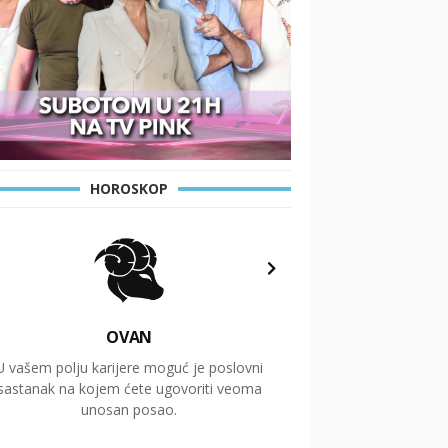
HOROSKOP
OVAN
U vašem polju karijere moguć je poslovni
Putovanja i čitav niz
sastanak na kojem ćete ugovoriti veoma
glavnu temu ovog 
unosan posao.
temelje dugoro