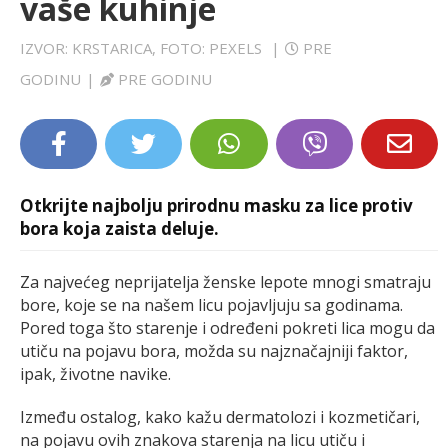
vaše kuhinje
LIFESTYLE
IZVOR: KRSTARICA, FOTO: PEXELS
|
PRE
EXTRA
GODINU
|
PRE GODINU
Otkrijte najbolju prirodnu masku za lice protiv
bora koja zaista deluje.
Za najvećeg neprijatelja ženske lepote mnogi smatraju
bore, koje se na našem licu pojavljuju sa godinama.
Pored toga što starenje i određeni pokreti lica mogu da
utiču na pojavu bora, možda su najznačajniji faktor,
ipak, životne navike.
Između ostalog, kako kažu dermatolozi i kozmetičari,
na pojavu ovih znakova starenja na licu utiču i