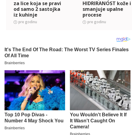
za lice koja se pravi
HIDRIRANOST kože i
od samo 2 sastojka
smanjuje upalne
iz kuhinje
procese
pre godinu
pre godinu