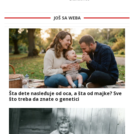
JOŠ SA WEBA
Šta dete nasleđuje od oca, a šta od majke? Sve
što treba da znate o genetici