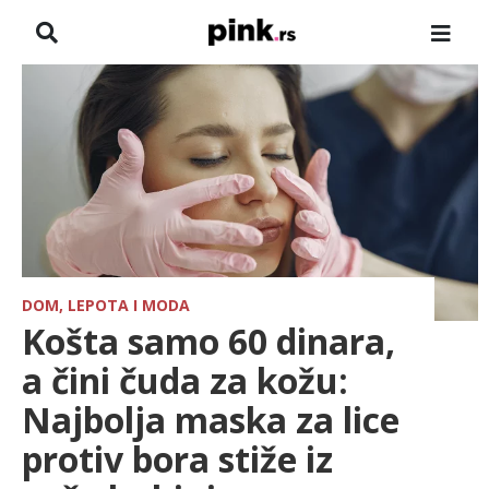
NASLOVNA
VESTI
ZADRUGA
SHOWBIZ
HRONIKA
DOM, LEPOTA I MODA
Košta samo 60 dinara,
FARMERI
a čini čuda za kožu:
Najbolja maska za lice
TV
protiv bora stiže iz
SPORT