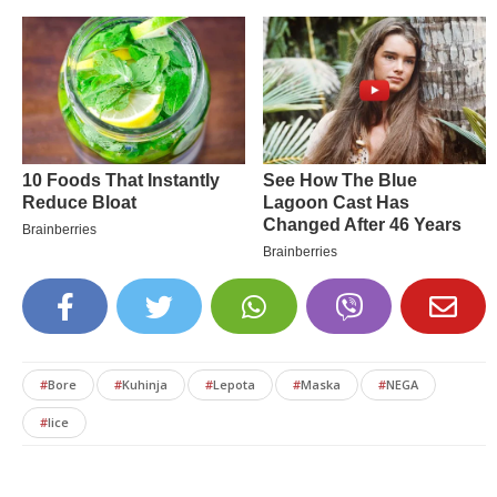
#
Bore
#
Kuhinja
#
Lepota
#
Maska
#
NEGA
#
lice