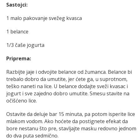
Sastojci:
1 malo pakovanje svežeg kvasca
1 belance
1/3 čaše jogurta
Priprema:
Razbijte jaje i odvojite belance od žumanca. Belance bi
trebalo dobro da umutite, jer ćete ga, u suprotnom,
teško naneti na lice. U belance dodajte sveži kvasac i
jogurt i sve zajedno dobro umutite. Smesu stavite na
očišćeno lice.
Ostavite da deluje bar 15 minuta, pa potom isperite lice
mlakom vodom. Ako hoćete da postignete efekat da
bore nestanu što pre, stavljajte masku redovno jednom
do dva puta sedmično.