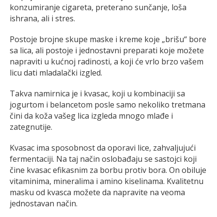
konzumiranje cigareta, preterano sunčanje, loša
ishrana, ali i stres.
Postoje brojne skupe maske i kreme koje „brišu“ bore
sa lica, ali postoje i jednostavni preparati koje možete
napraviti u kućnoj radinosti, a koji će vrlo brzo vašem
licu dati mladalački izgled.
Takva namirnica je i kvasac, koji u kombinaciji sa
jogurtom i belancetom posle samo nekoliko tretmana
čini da koža vašeg lica izgleda mnogo mlađe i
zategnutije.
Kvasac ima sposobnost da oporavi lice, zahvaljujući
fermentaciji. Na taj način oslobađaju se sastojci koji
čine kvasac efikasnim za borbu protiv bora. On obiluje
vitaminima, mineralima i amino kiselinama. Kvalitetnu
masku od kvasca možete da napravite na veoma
jednostavan način.