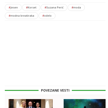
#
Jesen
#
Korset
#
Suzana Perić
#
moda
#
modna kreatiraka
#
odelo
POVEZANE VESTI