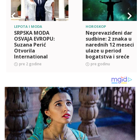
LEPOTA I MODA
HOROSKOP
SRPSKA MODA
Neprevaziđeni dar
OSVAJA EVROPU:
sudbine: 2 znaka u
Suzana Perić
narednih 12 meseci
Otvorila
ulaze u period
International
bogatstva i sreće
Fashion Event
kakav se ne pamti
pre 2 godine
pre godinu
'BALKAN OPEN
DOOR' u Sofiji