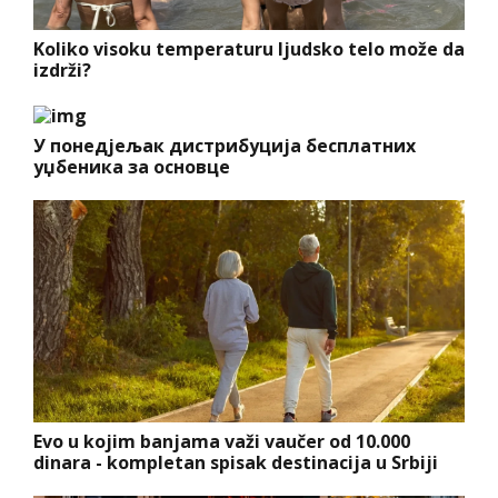
Koliko visoku temperaturu ljudsko telo može da
izdrži?
У понедјељак дистрибуција бесплатних
уџбеника за основце
Evo u kojim banjama važi vaučer od 10.000
dinara - kompletan spisak destinacija u Srbiji