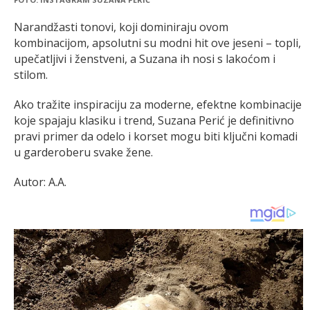
Narandžasti tonovi, koji dominiraju ovom
kombinacijom, apsolutni su modni hit ove jeseni – topli,
upečatljivi i ženstveni, a Suzana ih nosi s lakoćom i
stilom.
Ako tražite inspiraciju za moderne, efektne kombinacije
koje spajaju klasiku i trend, Suzana Perić je definitivno
pravi primer da odelo i korset mogu biti ključni komadi
u garderoberu svake žene.
Autor: A.A.