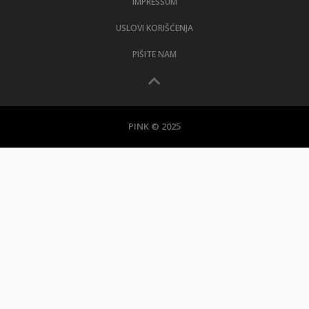
IMPRESSUM
USLOVI KORIŠĆENJA
PIŠITE NAM
PINK © 2025