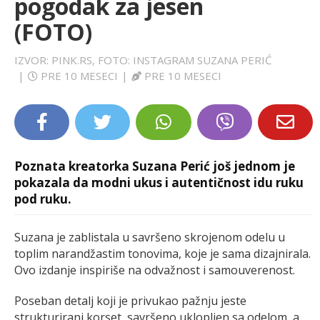
pogodak za jesen
LIFESTYLE
(FOTO)
EXTRA
IZVOR: PINK.RS, FOTO: INSTAGRAM SUZANA PERIĆ
|
PRE 10 MESECI
|
PRE 10 MESECI
Poznata kreatorka Suzana Perić još jednom je
pokazala da modni ukus i autentičnost idu ruku
pod ruku.
Suzana je zablistala u savršeno skrojenom odelu u
toplim narandžastim tonovima, koje je sama dizajnirala.
Ovo izdanje inspiriše na odvažnost i samouverenost.
Poseban detalj koji je privukao pažnju jeste
strukturirani korset, savršeno uklopljen sa odelom, a