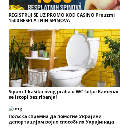
REGISTRUJ SE UZ PROMO KOD CASINO Preuzmi
1500 BESPLATNIH SPINOVA
Sipam 1 kašiku ovog praha u WC šolju: Kamenac
se istopi bez ribanja!
Пољска спремна да помогне Украјини –
депортацијом војно способних Украјинаца