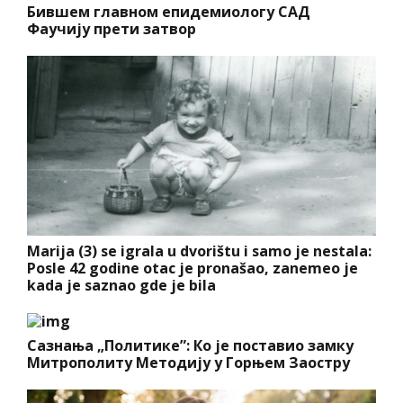
Бившем главном епидемиологу САД
Фаучију прети затвор
Marija (3) se igrala u dvorištu i samo je nestala:
Posle 42 godine otac je pronašao, zanemeo je
kada je saznao gde je bila
Сазнања „Политике”: Ко је поставио замку
Митрополиту Методију у Горњем Заостру