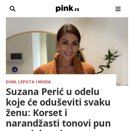
NASLOVNA
VESTI
ZADRUGA
SHOWBIZ
HRONIKA
DOM, LEPOTA I MODA
Suzana Perić u odelu
PINKOVE ZVEZDE
koje će oduševiti svaku
ženu: Korset i
TV
narandžasti tonovi pun
SPORT