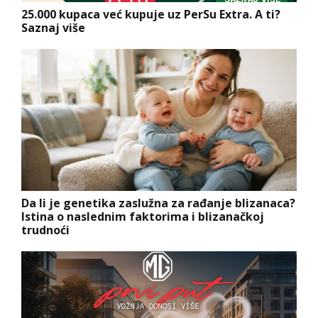
25.000 kupaca već kupuje uz PerSu Extra. A ti?
Saznaj više
Da li je genetika zaslužna za rađanje blizanaca?
Istina o naslednim faktorima i blizanačkoj
trudnoći