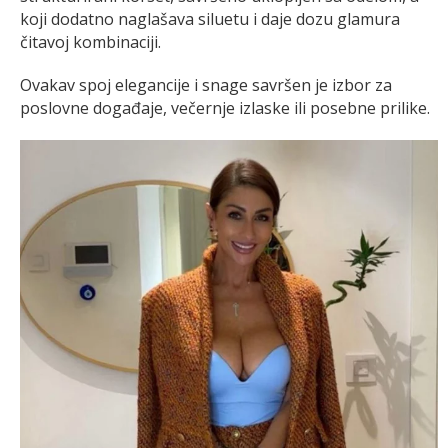
koji dodatno naglašava siluetu i daje dozu glamura
čitavoj kombinaciji.
Ovakav spoj elegancije i snage savršen je izbor za
poslovne događaje, večernje izlaske ili posebne prilike.