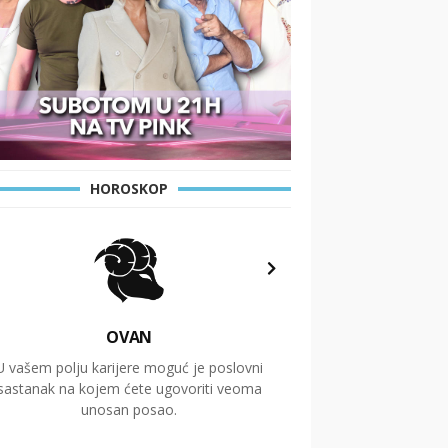
HOROSKOP
OVAN
U vašem polju karijere moguć je poslovni
Putovanja i čitav niz
sastanak na kojem ćete ugovoriti veoma
glavnu temu ovog 
unosan posao.
temelje dugoro