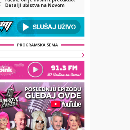
a
Detalji ubistva na Novom
Beogradu: Policija
osumnjičenog izvela krvavih
nogu
PROGRAMSKA ŠEMA