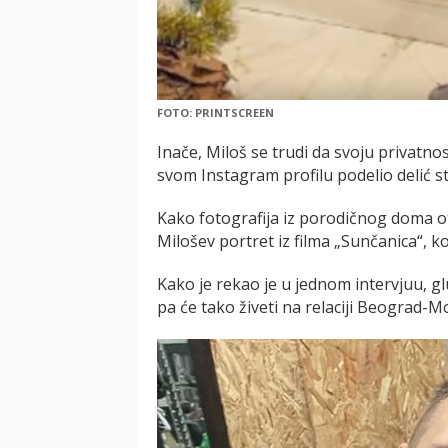
FOTO: PRINTSCREEN
Inače, Miloš se trudi da svoju privatno
svom Instagram profilu podelio delić 
Kako fotografija iz porodičnog doma ot
Milošev portret iz filma „Sunčanica“, ko
Kako je rekao je u jednom intervjuu, gl
pa će tako živeti na relaciji Beograd-M