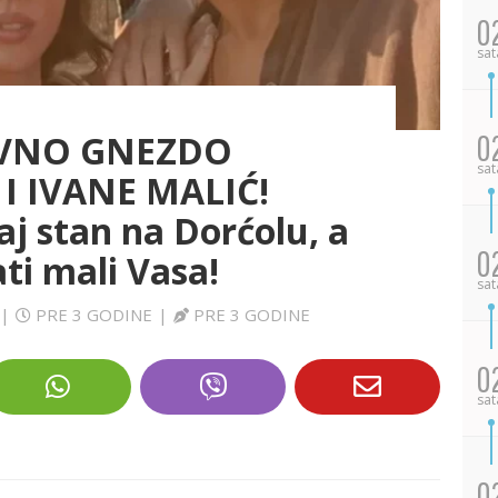
0
sat
AVNO GNEZDO
0
sat
I IVANE MALIĆ!
j stan na Dorćolu, a
0
ti mali Vasa!
sat
|
PRE 3 GODINE
|
PRE 3 GODINE
0
sat
0