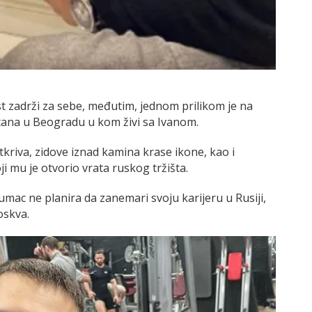
st zadrži za sebe, međutim, jednom prilikom je na
stana u Beogradu u kom živi sa Ivanom.
kriva, zidove iznad kamina krase ikone, kao i
ji mu je otvorio vrata ruskog tržišta.
umac ne planira da zanemari svoju karijeru u Rusiji,
oskva.