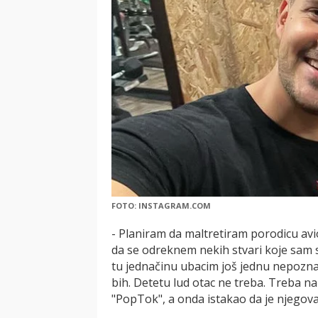
FOTO: INSTAGRAM.COM
- Planiram da maltretiram porodicu av
da se odreknem nekih stvari koje sam s
tu jednačinu ubacim još jednu nepozna
bih. Detetu lud otac ne treba. Treba nać
"PopTok", a onda istakao da je njegova