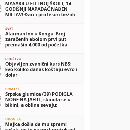
MASAKR U ELITNOJ ŠKOLI, 14-
2
GODIŠNJI NAPADAČ NAĐEN
a
MRTAV! Đaci i profesori bežali
od pucnjave na sve strane,
najmanje 7 stradalih i 15
SVET
ranjenih (FOTO+V
Alarmantno u Kongu: Broj
2
zaraženih ebolom prvi put
a
premašio 4.000 od početka
epidemije
DRUŠTVO
Objavljen zvanični kurs NBS:
2
Evo koliko danas koštaju evro i
a
dolar
DOMAĆI
Srpska glumica (39) PODIGLA
2
NOGE NA JAHTI, skinula se u
a
bikini, a obline sevaju:
Pokazala kako se baškari,
popustile joj kočnice (FOTO)
HRONIKA
Majka došla da mu spremi
2
ručak, on je nasmrt pretukao!