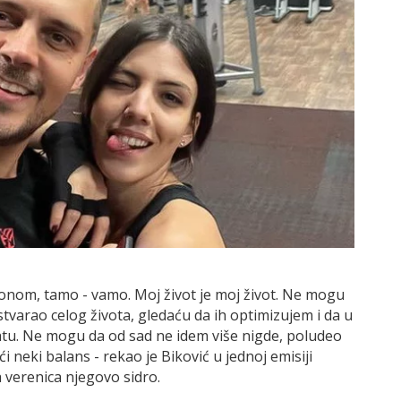
ionom, tamo - vamo. Moj život je moj život. Ne mogu
tvarao celog života, gledaću da ih optimizujem i da u
tu. Ne mogu da od sad ne idem više nigde, poludeo
i neki balans - rekao je Biković u jednoj emisiji
 verenica njegovo sidro.