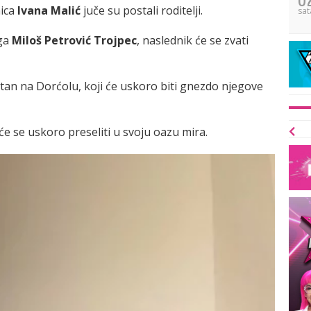
nica
Ivana Malić
juče su postali roditelji.
sat
ega
Miloš Petrović Trojpec
, naslednik će se zvati
stan na Dorćolu, koji će uskoro biti gnezdo njegove
će se uskoro preseliti u svoju oazu mira.