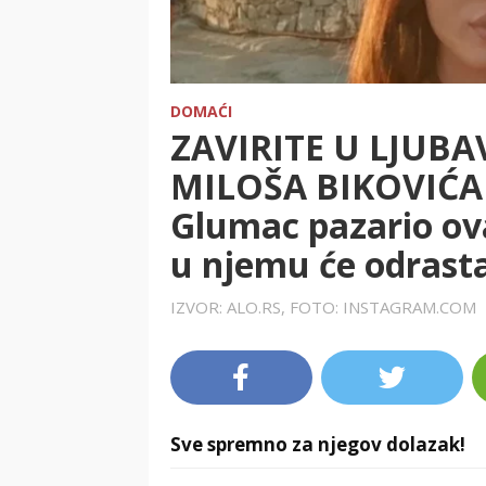
DOMAĆI
ZAVIRITE U LJUB
MILOŠA BIKOVIĆA 
Glumac pazario ova
u njemu će odrasta
IZVOR: ALO.RS, FOTO: INSTAGRAM.COM
Sve spremno za njegov dolazak!