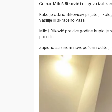
Gumac
Miloš Biković
i njegova izabra
Kako je otkrio Bikovićev prijatelj i kol
Vasilije ili skraćeno Vasa.
Miloš Biković pre dve godine kupio je 
porodice.
Zajedno sa sinom novopečeni roditelji 