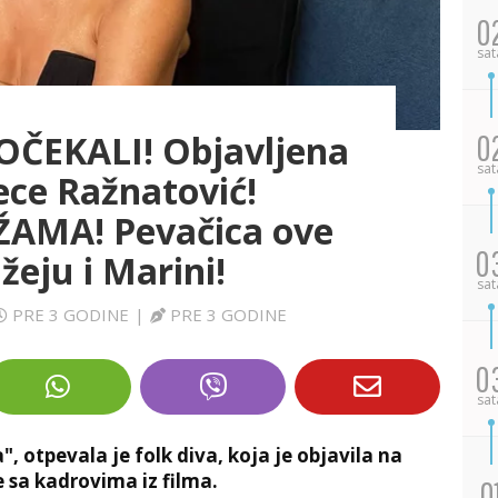
0
sat
EKALI! Objavljena
0
sat
Cece Ražnatović!
AMA! Pevačica ove
0
žeju i Marini!
sat
PRE 3 GODINE
|
PRE 3 GODINE
0
sat
 otpevala je folk diva, koja je objavila na
 sa kadrovima iz filma.
0