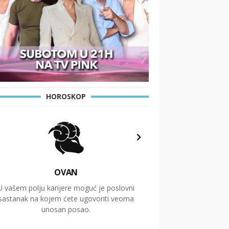
HOROSKOP
OVAN
U vašem polju karijere moguć je poslovni
Putovanja i čitav niz
sastanak na kojem ćete ugovoriti veoma
glavnu temu ovog 
unosan posao.
temelje dugoro