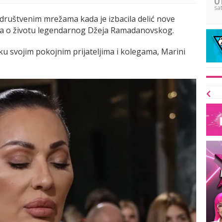
sa
 društvenim mrežama kada je izbacila delić nove
lma o životu legendarnog Džeja Ramadanovskog.
ku svojim pokojnim prijateljima i kolegama, Marini