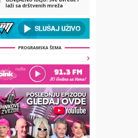
t
laži sa drštvenih mreža
pretvara u HIT PESMU - Hejteri
će mu, ni ne sluteći, doneti
NOVAC (VIDE
PROGRAMSKA ŠEMA