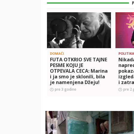
DOMAĆI
POLITIK
FUTA OTKRIO SVE TAJNE
Nikad
PESME KOJU JE
napred
OTPEVALA CECA: Marina
pokaz
i ja smo je sklonili, bila
izgled
je namenjena Džeju!
i zatr
Morali da menjaju
građa
pre 3 godine
pre 2 
tekst!
još ov
najjač