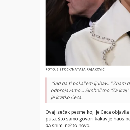
FOTO: E-STOCK/NATAŠA RAJAKOVIĆ
"Sad da ti pokažem ljubav…" Znam da 
odbrojavamo… Simbolično "Za kraj" z
je kratko Ceca.
Ovaj isečak pesme koji je Ceca objavil
puta, što samo govori kakav je haos pev
da snimi nešto novo.