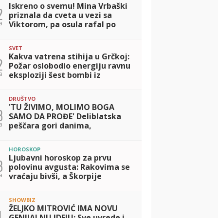
Iskreno o svemu! Mina Vrbaški
2
priznala da cveta u vezi sa
a
Viktorom, pa osula rafal po
Sofiji Janićijević: NEMORALNA
OSOBA... (VIDEO)
SVET
Kakva vatrena stihija u Grčkoj:
2
Požar oslobodio energiju ravnu
a
eksploziji šest bombi iz
Hirošime
DRUŠTVO
'TU ŽIVIMO, MOLIMO BOGA
3
SAMO DA PROĐE' Deliblatska
a
peščara gori danima,
evakuisani MEŠTANI U
SUZAMA: 'Decu smo sklonili na
HOROSKOP
sigurno, vatrogasci gase po
Ljubavni horoskop za prvu
3
polovinu avgusta: Rakovima se
a
vraćaju bivši, a Škorpije
otkrivaju emocije koje su
potiskivale
SHOWBIZ
ŽELJKO MITROVIĆ IMA NOVU
1
GENIJALNU IDEJU: Sve uvrede i