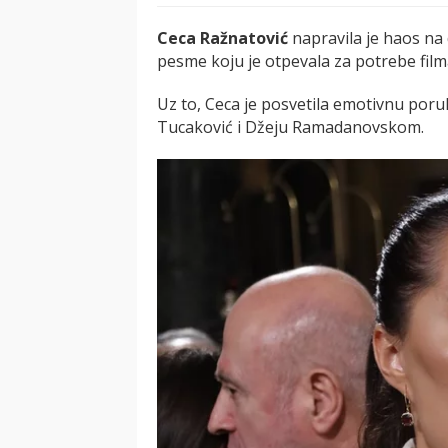
Ceca Ražnatović
napravila je haos na
pesme koju je otpevala za potrebe fi
Uz to, Ceca je posvetila emotivnu poru
Tucaković i Džeju Ramadanovskom.