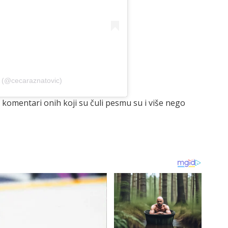
A (@cecaraznatovic)
omentari onih koji su čuli pesmu su i više nego