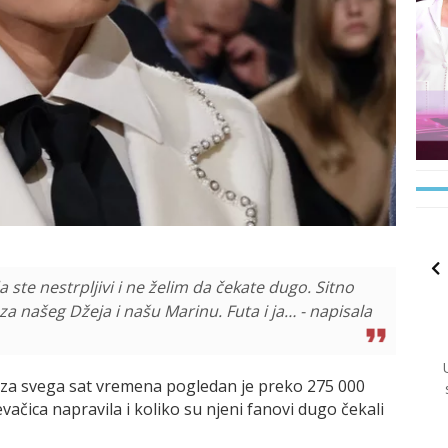
ste nestrpljivi i ne želim da čekate dugo. Sitno
a našeg Džeja i našu Marinu. Futa i ja… - napisala
a za svega sat vremena pogledan je preko 275 000
ačica napravila i koliko su njeni fanovi dugo čekali