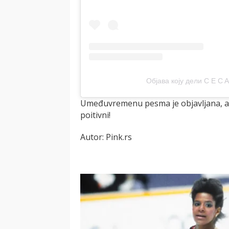
Објава коју дели C E C 
Umeđuvremenu pesma je objavljana, a k
poitivni!
Autor: Pink.rs