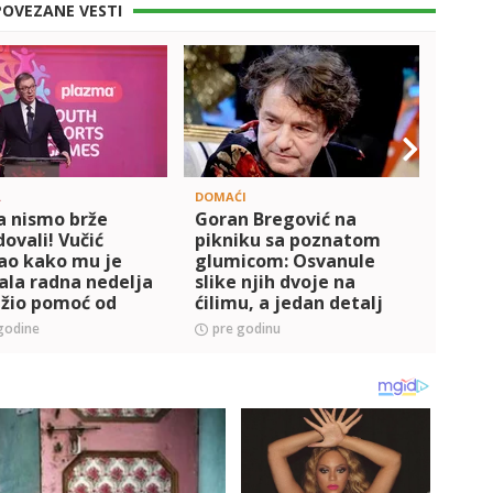
POVEZANE VESTI
A
DOMAĆI
POLITI
a nismo brže
Goran Bregović na
Petko
ovali! Vučić
pikniku sa poznatom
Vojvo
ao kako mu je
glumicom: Osvanule
'Koso
ala radna nedelja
slike njih dvoje na
ažio pomoć od
ćilimu, a jedan detalj
na: Da izguramo
na njoj će vas ostaviti
godine
pre godinu
pre 
e četiri godine
bez teksta (FOTO)
e