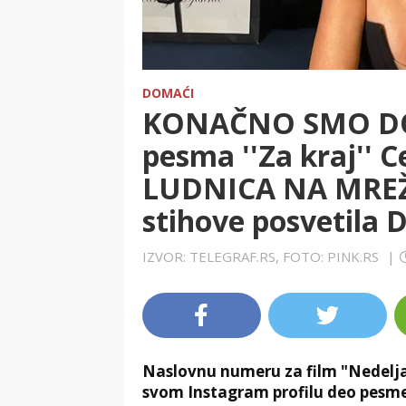
DOMAĆI
KONAČNO SMO DOČ
pesma ''Za kraj'' 
LUDNICA NA MREŽ
stihove posvetila D
IZVOR: TELEGRAF.RS, FOTO: PINK.RS
|
Naslovnu numeru za film "Nedelja",
svom Instagram profilu deo pesme