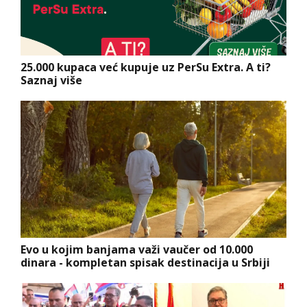
25.000 kupaca već kupuje uz PerSu Extra. A ti?
Saznaj više
Evo u kojim banjama važi vaučer od 10.000
dinara - kompletan spisak destinacija u Srbiji