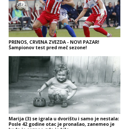
PRENOS, CRVENA ZVEZDA - NOVI PAZAR!
Šampionov test pred meč sezone!
Marija (3) se igrala u dvorištu i samo je nestala:
Posle 42 godine otac je pronašao, zanemeo je