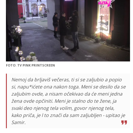
FOTO: TV PINK PRINTSCREEN
Nemoj da brljaviš večeras, ti si se zaljubio a popio
si, napu*ićete ona nakon toga. Meni se desilo da se
zaljubim ovde, a nisam očekivao da će meni jedna
žena ovde opčiniti. Meni je stalno do te žene, ja
svaki deo njenog tela volim, govor njenog tela,
kako priča, je l to znači da sam zaljubljen - upitao je
Samir.