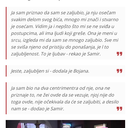
Ja sam priznao da sam se zaljubio, ja nju osečam
svakim delom svog bića, mnogo mi znači i stvarno
je osećam. Vidim ja i nepšto što mi se ne sviđa u
postupcima, ali ima ljudi koji greše. Ona je meni u
srcu, izgleda mi da sam se mnogo zaljubio. Sve mi
se sviša njeno od pristiju do ponašanja, je l to
zaljubljenost. To je ljubav - rekao je Samir.
Jeste, zaljubljen si - dodala je Bojana.
Ja sam bio na dva centrimentra od nje, ona ne
priznaje to, ne žei ovde da se vezuje, njoj nije do
toga ovde, nije očekivala da će se zaljubiti, a desilo
nam se - dodao je Samir.