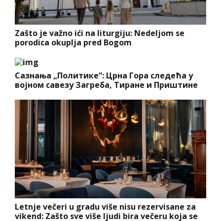
Zašto je važno ići na liturgiju: Nedeljom se
porodica okuplja pred Bogom
Сазнања „Политике”: Црна Гора следећа у
војном савезу Загреба, Тиране и Приштине
Letnje večeri u gradu više nisu rezervisane za
vikend: Zašto sve više ljudi bira večeru koja se