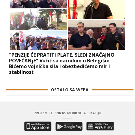
"PENZIJE ĆE PRATITI PLATE, SLEDI ZNAČAJNO
POVEĆANjE" Vučić sa narodom u Belegišu:
Bićemo vojnička sila i obezbedićemo mir i
stabilnost
OSTALO SA WEBA
PREUZMITE PINK.RS MOBILNU APLIKACIJU