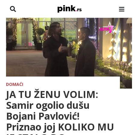
NASLOVNA
VESTI
ZADRUGA
SHOWBIZ
HRONIKA
DOMAĆI
JA TU ŽENU VOLIM:
FARMERI
Samir ogolio dušu
Bojani Pavlović!
TV
Priznao joj KOLIKO MU
SPORT