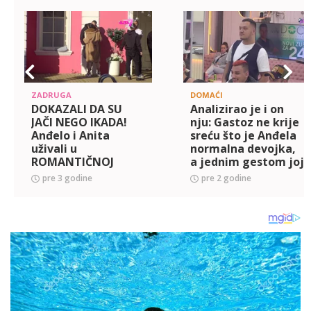
ZADRUGA
DOMAĆI
DOKAZALI DA SU
Analizirao je i on
JAČI NEGO IKADA!
nju: Gastoz ne krije
Anđelo i Anita
sreću što je Anđela
uživali u
normalna devojka,
ROMANTIČNOJ
a jednim gestom joj
ŠETNJI, a onda joj je
dao do znanja da
pre 3 godine
pre 2 godine
on stavio do znanja
može da se opusti
KOLIKO MU ZNAČI!
sa njim (VIDEO)
(VIDEO)