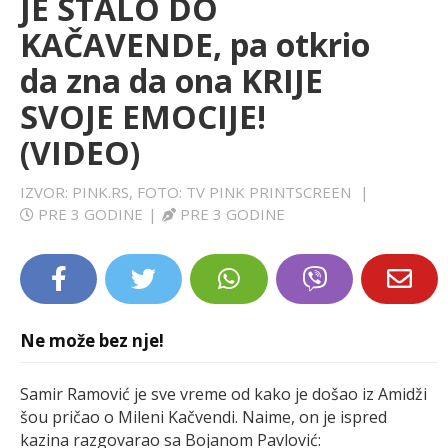
JE STALO DO
LIFESTYLE
KAČAVENDE, pa otkrio
da zna da ona KRIJE
EXTRA
SVOJE EMOCIJE!
(VIDEO)
IZVOR: PINK.RS, FOTO: TV PINK PRINTSCREEN
|
PRE 3 GODINE
|
PRE 3 GODINE
Ne može bez nje!
Samir Ramović je sve vreme od kako je došao iz Amidži
šou pričao o Mileni Kačvendi. Naime, on je ispred
kazina razgovarao sa Bojanom Pavlović: