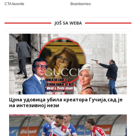
JOŠ SA WEBA
Црна удовица убила креатора Гучија,сад је
на интезивној нези