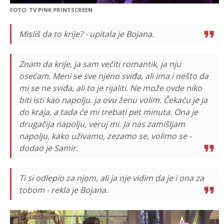
FOTO: TV PINK PRINTSCREEN
Misliš da to krije? - upitala je Bojana.
Znam da krije, ja sam večiti romantik, ja nju
osećam. Meni se sve njeno sviđa, ali ima i nešto da
mi se ne sviđa, ali to je rijaliti. Ne može ovde niko
biti isti kao napolju. ja ovu ženu volim. Čekaću je ja
do kraja, a tada će mi trebati pet minuta. Ona je
drugačija napolju, veruj mi. Ja nas zamišljam
napolju, kako uživamo, zezamo se, volimo se -
dodao je Samir.
Ti si odlepio za njom, ali ja nje vidim da je i ona za
tobom - rekla je Bojana.