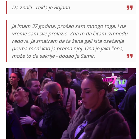
Da znači - rekla je Bojana.
Ja imam 37 godina, prošao sam mnogo toga, i na
vreme sam sve prolazio. Zna,m da čitam izmneđu
redova. Ja smatram da ta žena gaji ista osećanja
prema meni kao ja prema njoj. Ona je jaka žena,
može to da sakrije - dodao je Samir.