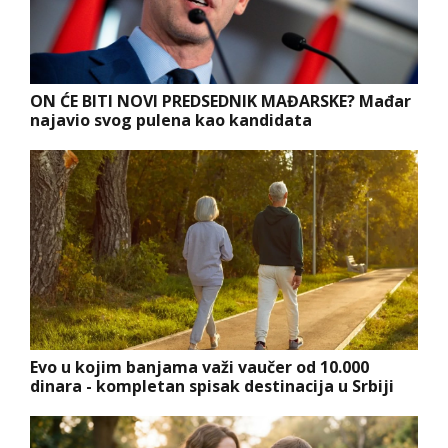
ON ĆE BITI NOVI PREDSEDNIK MAĐARSKE? Mađar
najavio svog pulena kao kandidata
Evo u kojim banjama važi vaučer od 10.000
dinara - kompletan spisak destinacija u Srbiji