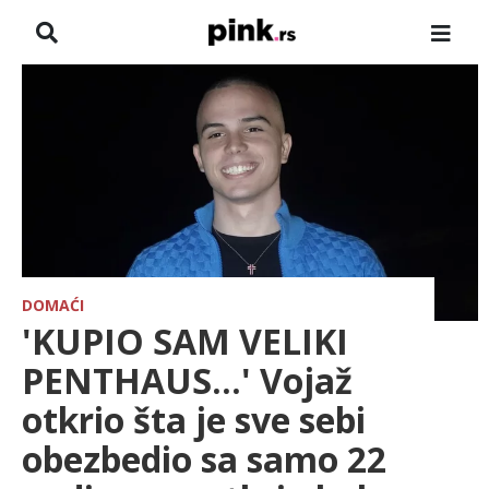
NASLOVNA
VESTI
ZADRUGA
SHOWBIZ
HRONIKA
DOMAĆI
'KUPIO SAM VELIKI
FARMERI
PENTHAUS...' Vojaž
otkrio šta je sve sebi
TV
obezbedio sa samo 22
SPORT