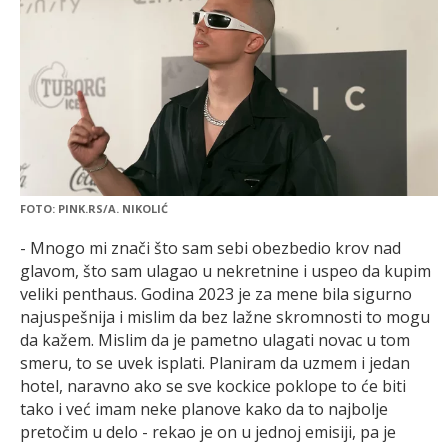
FOTO: PINK.RS/A. NIKOLIĆ
- Mnogo mi znači što sam sebi obezbedio krov nad
glavom, što sam ulagao u nekretnine i uspeo da kupim
veliki penthaus. Godina 2023 je za mene bila sigurno
najuspešnija i mislim da bez lažne skromnosti to mogu
da kažem. Mislim da je pametno ulagati novac u tom
smeru, to se uvek isplati. Planiram da uzmem i jedan
hotel, naravno ako se sve kockice poklope to će biti
tako i već imam neke planove kako da to najbolje
pretočim u delo - rekao je on u jednoj emisiji, pa je