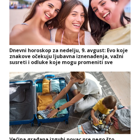
Dnevni horoskop za nedelju, 9. avgust: Evo koje
znakove očekuju ljubavna iznenađenja, važni
susreti i odluke koje mogu promeniti sve
Većina građana izgubi novac pre nego što