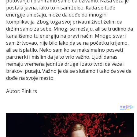
putovanju i planiramo samo da uživamo. Naša veza je
postala javna, iako to nisam želeo. Kada se tuđe
energije umešaju, može da dođe do mnogih
komplikacija. Zbog toga svoj privatni život želim da
držim samo za sebe. Mnogi se mešaju, ali se trudimo da
kanališemo tu energiju na pravi način. Mnogo stvari
sam žrtvovao, nije bilo lako da se na početku krijemo,
ali se isplatilo. Neko sam ko se maksimalno posveti
partnerki i mislim da je to vrlo važno. Ljudi danas
nemaju vremena jedni za druge i zato tvrdi da veze i
brakovi pucaju. Važno je da se slušamo i tako će sve da
dođe na svoje mesto.
Autor: Pink.rs