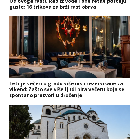
Od ovoga rastu kao iz vode i one retke postaju
guste: 16 trikova za brži rast obrva
Letnje večeri u gradu više nisu rezervisane za
vikend: Zašto sve više ljudi bira večeru koja se
spontano pretvori u druženje