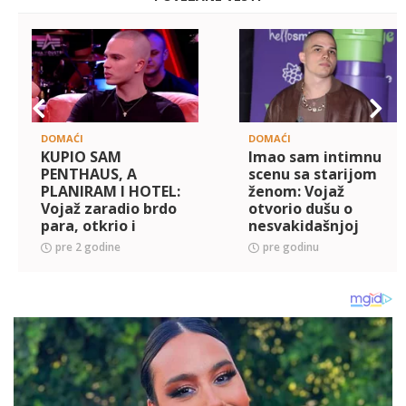
DOMAĆI
DOMAĆI
KUPIO SAM
Imao sam intimnu
PENTHAUS, A
scenu sa starijom
PLANIRAM I HOTEL:
ženom: Vojaž
Vojaž zaradio brdo
otvorio dušu o
para, otkrio i
nesvakidašnjoj
PROBLEM u vezi sa
situaciji, a evo šta
pre 2 godine
pre godinu
devojkom
se dešava s njim i
Editom