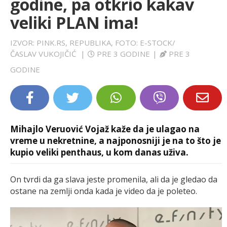
godine, pa otkrio kakav
LIFESTYLE
veliki PLAN ima!
EXTRA
IZVOR: PINK.RS, REPUBLIKA, FOTO: E-STOCK/
ČASLAV VUKOJIČIĆ
|
PRE 3 GODINE
|
PRE 3
GODINE
Mihajlo Veruović Vojaž kaže da je ulagao na
vreme u nekretnine, a najponosniji je na to što je
kupio veliki penthaus, u kom danas uživa.
On tvrdi da ga slava jeste promenila, ali da je gledao da
ostane na zemlji onda kada je video da je poleteo.