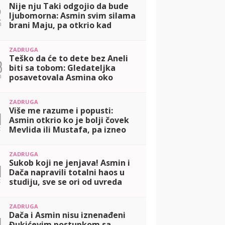
Nije nju Taki odgojio da bude
2
ljubomorna: Asmin svim silama
n
brani Maju, pa otkrio kad
definitivno ide u Dubrovnik!
(VIDEO)
ZADRUGA
Teško da će to dete bez Aneli
3
biti sa tobom: Gledateljka
n
posavetovala Asmina oko
Nore, pa imala jasnu poruku za
Daču! (VIDEO)
ZADRUGA
Više me razume i popusti:
1
Asmin otkrio ko je bolji čovek
t
Mevlida ili Mustafa, pa izneo
da li planira dete sa Majom!
(VIDEO)
ZADRUGA
Sukob koji ne jenjava! Asmin i
1
Dača napravili totalni haos u
t
studiju, sve se ori od uvreda
(VIDEO)
ZADRUGA
Dača i Asmin nisu iznenađeni
1
Đukićevim postupkom sa