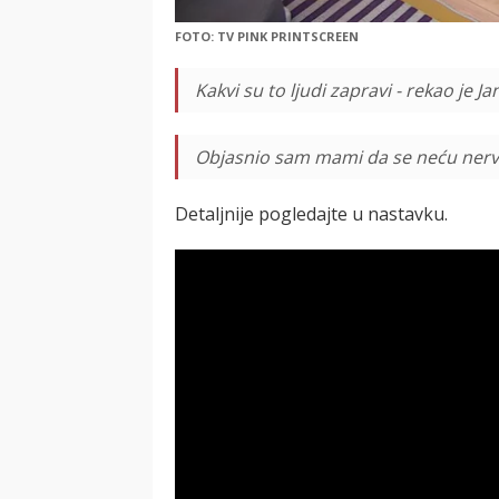
FOTO: TV PINK PRINTSCREEN
Kakvi su to ljudi zapravi - rekao je Ja
Objasnio sam mami da se neću nervria
Detaljnije pogledajte u nastavku.