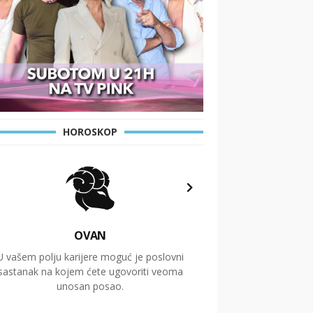
HOROSKOP
OVAN
U vašem polju karijere moguć je poslovni
Putovanja i čitav niz
sastanak na kojem ćete ugovoriti veoma
glavnu temu ovog 
unosan posao.
temelje dugoro