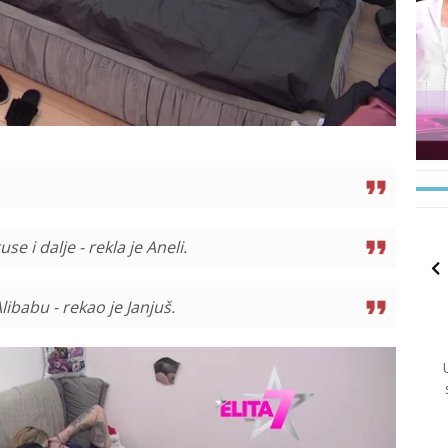
e i dalje - rekla je Aneli.
libabu - rekao je Janjuš.