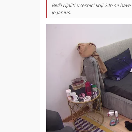
Bivši rijaliti učesnici koji 24h se b
je Janjuš.