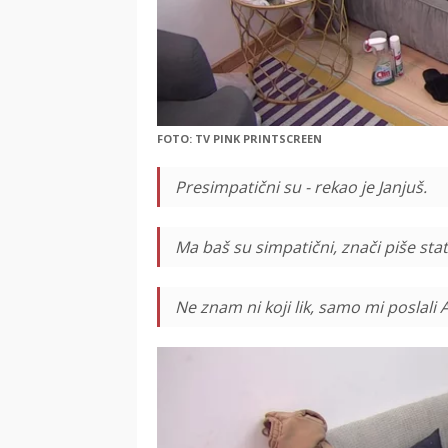
FOTO: TV PINK PRINTSCREEN
Presimpatični su - rekao je Janjuš.
Ma baš su simpatični, znači piše status
Ne znam ni koji lik, samo mi poslali A