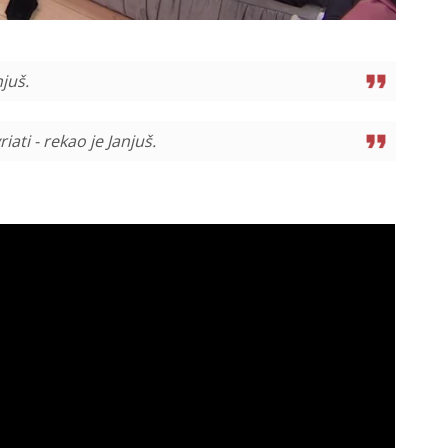
njuš.
ti - rekao je Janjuš.