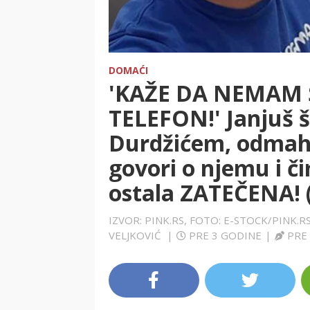
DOMAĆI
'KAŽE DA NEMAM
TELEFON!' Janjuš 
Durdžićem, odmah 
govori o njemu i č
ostala ZATEČENA! 
IZVOR: PINK.RS, FOTO: E-STOCK/PINK.
VELJKOVIĆ
|
PRE 3 GODINE
|
PRE