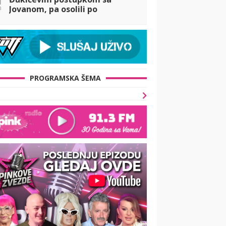
n
Jovanom, pa osolili po
njegovom odnosu sa Aneli:
Mislim da su glumili! (VIDEO)
PROGRAMSKA ŠEMA