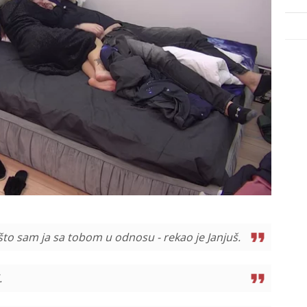
 što sam ja sa tobom u odnosu - rekao je Janjuš.
.