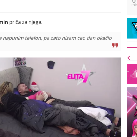
mi
min
priča za njega.
a napunim telefon, pa zato nisam ceo dan okačio