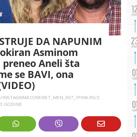
1
mi
 STRUJE DA NAPUNIM
2
mi
šokiran Asminom
preneo Aneli šta
0
ime se BAVI, ona
sa
(VIDEO)
RS/INSTAGRAM.COM/BET_MEN_007_/PINK.RS/Z.
0
 3 GODINE
sa
0