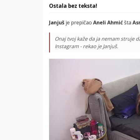
Ostala bez teksta!
Janjuš
je prepičao
Aneli Ahmić
šta
As
Onaj tvoj kaže da ja nemam struje d
Instagram - rekao je Janjuš.