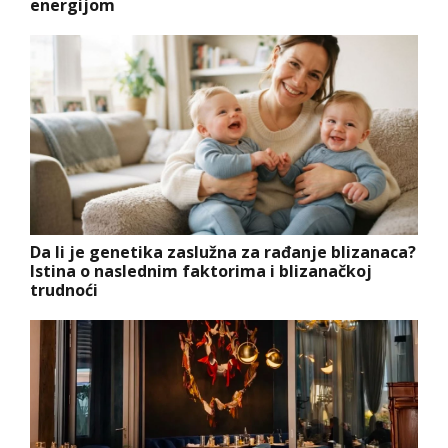
energijom
Da li je genetika zaslužna za rađanje blizanaca?
Istina o naslednim faktorima i blizanačkoj
trudnoći