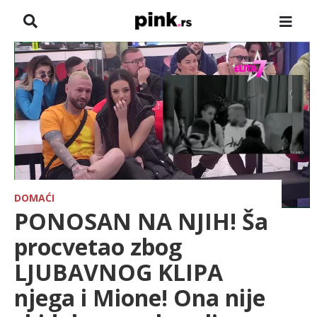
NASLOVNA
VESTI
ZADRUGA
SHOWBIZ
HRONIKA
DOMAĆI
PONOSAN NA NJIH! Ša
FARMERI
procvetao zbog
LJUBAVNOG KLIPA
TV
njega i Mione! Ona nije
SPORT