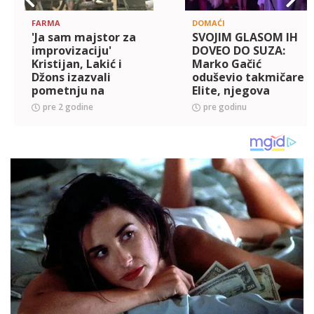
FARMA
DOMAĆI
'Ja sam majstor za
SVOJIM GLASOM IH
improvizaciju'
DOVEO DO SUZA:
Kristijan, Lakić i
Marko Gačić
Džons izazvali
oduševio takmičare
pometnju na
Elite, njegova
imanju (VIDEO)
izvedba oduševila
pre 2 godine
pre godinu
sve takmičare
(VIDEO)