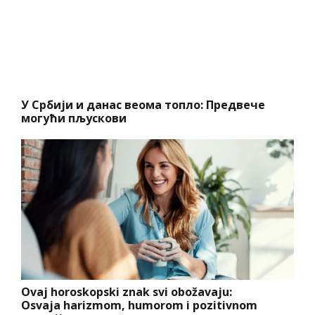
У Србији и данас веома топло: Предвече
могући пљускови
Ovaj horoskopski znak svi obožavaju:
Osvaja harizmom, humorom i pozitivnom