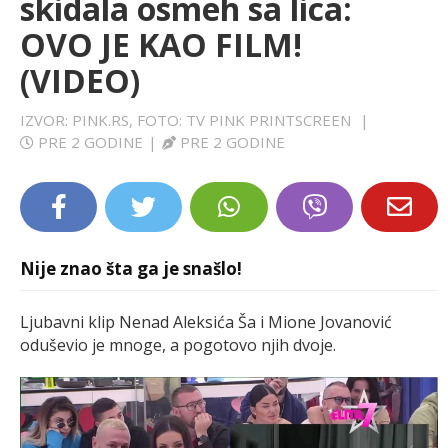
skidala osmeh sa lica:
LIFESTYLE
OVO JE KAO FILM!
(VIDEO)
EXTRA
IZVOR: PINK.RS, FOTO: TV PINK PRINTSCREEN
|
PRE 2 GODINE
|
PRE 2 GODINE
Nije znao šta ga je snašlo!
Ljubavni klip Nenad Aleksića Ša i Mione Jovanović
oduševio je mnoge, a pogotovo njih dvoje.