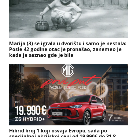
Marija (3) se igrala u dvorištu i samo je nestala:
Posle 42 godine otac je pronašao, zanemeo je
kada je saznao gde je bila
Hibrid broj 1 koji osvaja Evropu, sada po
specijalnoj akcijskoj ceni od 19.990€ do 31.8.