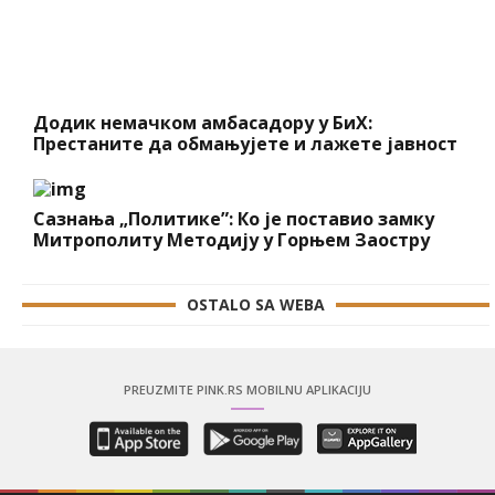
Додик немачком амбасадору у БиХ:
Престаните да обмањујете и лажете јавност
Сазнања „Политике”: Ко је поставио замку
Митрополиту Методију у Горњем Заостру
OSTALO SA WEBA
PREUZMITE PINK.RS MOBILNU APLIKACIJU