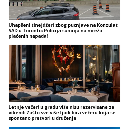
Uhapšeni tinejdžeri zbog pucnjave na Konzulat
SAD u Torontu: Policija sumnja na mrežu
plaćenih napada!
Letnje večeri u gradu više nisu rezervisane za
vikend: Zašto sve više ljudi bira večeru koja se
spontano pretvori u druženje