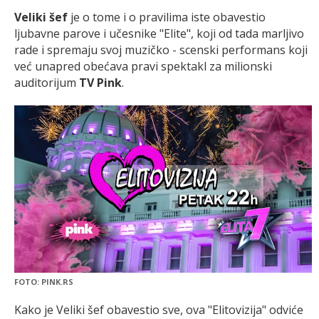
Veliki šef
je o tome i o pravilima iste obavestio
ljubavne parove i učesnike "Elite", koji od tada marljivo
rade i spremaju svoj muzičko - scenski performans koji
već unapred obećava pravi spektakl za milionski
auditorijum
TV Pink
.
FOTO: PINK.RS
Kako je Veliki šef obavestio sve, ova "Elitovizija" odviće