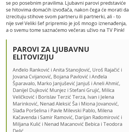
se po posebnim pravilima. Ljubavni parovi predstaviće
se hitovima domaćih izvođača, nakon čega će morati da
izrecituju stihove svom partneru ili partnerki, ali - to
nije sve! Veliki šef pripremio je još mnogo iznenađenja,
a o svemu tome saznaćemo večeras uživo na TV Pink!
PAROVI ZA LJUBAVNU
ELITOVIZIJU
Anđelo Ranković i Anita Stanojlović, Uroš Rajačić i
Jovana Cvijanović, Bojana Pavlović i Anđela
Šparavalo, Marko Janjušević Janjuš i Aneli Ahmić,
Danijel Dujković Munjez i Stefani Grujić, Milica
Veličković i Borislav Terzić Terza, Ivan i Jelena
Marinković, Nenad Aleksić Ša i Miona Jovanović,
Slađa Poršelina i Pavle Milevski Pablo, Milena
Kačavenda i Samir Ramović, Darijan Radomirović i
Miljana Kulić i Nenad Macanović Bebica i Teodora
Delić.