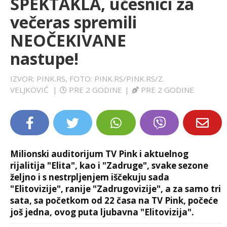
SPEKTAKLA, učesnici za
LIFESTYLE
večeras spremili
NEOČEKIVANE
EXTRA
nastupe!
IZVOR: PINK.RS, FOTO: PINK.RS/PINK.RS/Z.
VELJKOVIĆ
|
PRE 2 GODINE
|
PRE 2 GODINE
Milionski auditorijum TV Pink i aktuelnog
rijalitija "Elita", kao i "Zadruge", svake sezone
željno i s nestrpljenjem iščekuju sada
"Elitovizije", ranije "Zadrugovizije", a za samo tri
sata, sa početkom od 22 časa na TV Pink, počeće
još jedna, ovog puta ljubavna "Elitovizija".