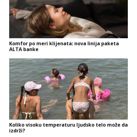
Komfor po meri klijenata: nova linija paketa
ALTA banke
Koliko visoku temperaturu ljudsko telo može da
izdrži?