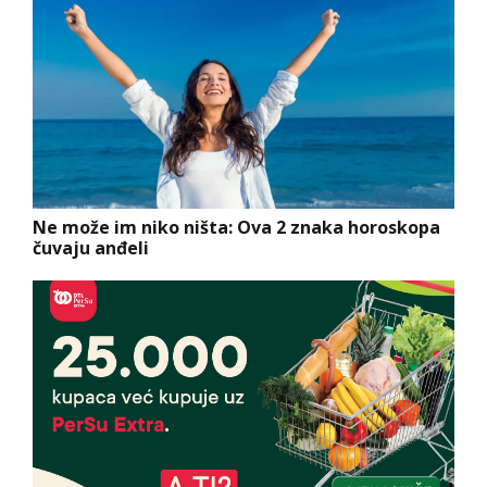
Ne može im niko ništa: Ova 2 znaka horoskopa
čuvaju anđeli