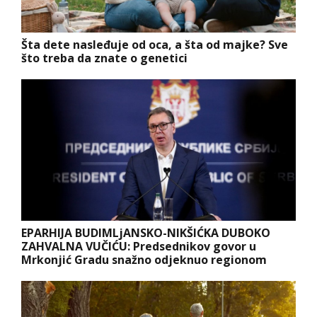
Šta dete nasleđuje od oca, a šta od majke? Sve
što treba da znate o genetici
EPARHIJA BUDIMLjANSKO-NIKŠIĆKA DUBOKO
ZAHVALNA VUČIĆU: Predsednikov govor u
Mrkonjić Gradu snažno odjeknuo regionom