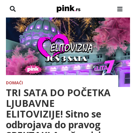
NASLOVNA
VESTI
ZADRUGA
SHOWBIZ
HRONIKA
DOMAĆI
TRI SATA DO POČETKA
FARMERI
LJUBAVNE
ELITOVIZIJE! Sitno se
TV
odbrojava do pravog
SPORT