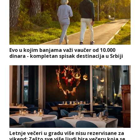
Evo u kojim banjama važi vaučer od 10.000
dinara - kompletan spisak destinacija u Srbiji
Letnje večeri u gradu više nisu rezervisane za
vikend: Zašto sve više ljudi bira večeru koja se