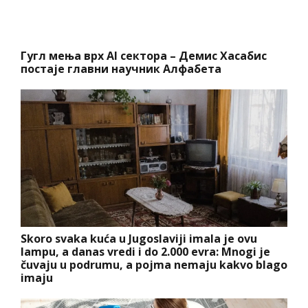
Гугл мења врх AI сектора – Демис Хасабис
постаје главни научник Алфабета
Skoro svaka kuća u Jugoslaviji imala je ovu
lampu, a danas vredi i do 2.000 evra: Mnogi je
čuvaju u podrumu, a pojma nemaju kakvo blago
imaju