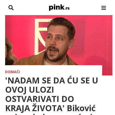
NASLOVNA
VESTI
ZADRUGA
SHOWBIZ
HRONIKA
DOMAĆI
'NADAM SE DA ĆU SE U
FARMERI
OVOJ ULOZI
OSTVARIVATI DO
TV
KRAJA ŽIVOTA' Biković
SPORT