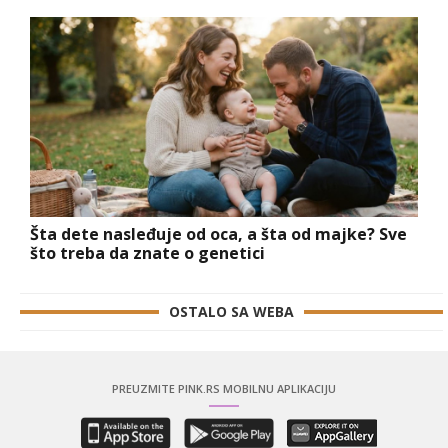
Šta dete nasleđuje od oca, a šta od majke? Sve
što treba da znate o genetici
OSTALO SA WEBA
PREUZMITE PINK.RS MOBILNU APLIKACIJU