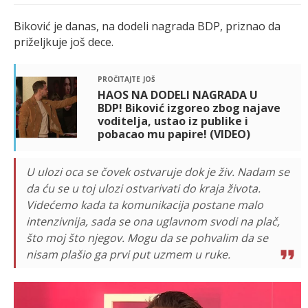
Biković je danas, na dodeli nagrada BDP, priznao da
priželjkuje još dece.
pročitajte još
HAOS NA DODELI NAGRADA U
BDP! Biković izgoreo zbog najave
voditelja, ustao iz publike i
pobacao mu papire! (VIDEO)
U ulozi oca se čovek ostvaruje dok je živ. Nadam se
da ću se u toj ulozi ostvarivati do kraja života.
Videćemo kada ta komunikacija postane malo
intenzivnija, sada se ona uglavnom svodi na plač,
što moj što njegov. Mogu da se pohvalim da se
nisam plašio ga prvi put uzmem u ruke.