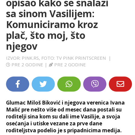
opisao kako se snalazi
LIFESTYLE
sa sinom Vasilijem:
Komuniciramo kroz
EXTRA
plač, što moj, što
njegov
IZVOR: PINK.RS, FOTO: TV PINK PRINTSCREEN
|
PRE 2 GODINE
|
PRE 2 GODINE
Glumac Miloš Biković i njegova verenica Ivana
Malić pre nešto više od mesec dana postali su
roditelji sina kom su dali ime Vasilije, a svoja
osećanja i utiske vezane za prve dane
roditeljstva podelio je s pripadnicima medija.