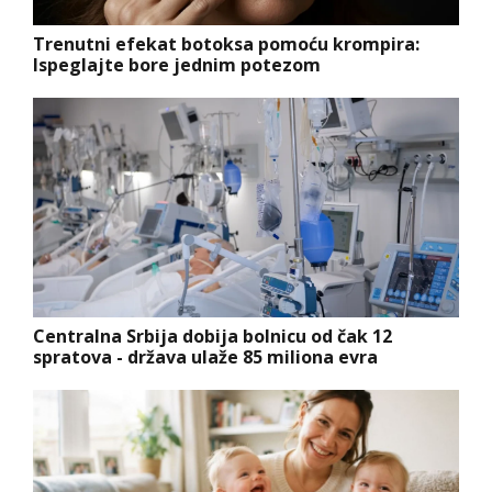
Trenutni efekat botoksa pomoću krompira:
Ispeglajte bore jednim potezom
Centralna Srbija dobija bolnicu od čak 12
spratova - država ulaže 85 miliona evra