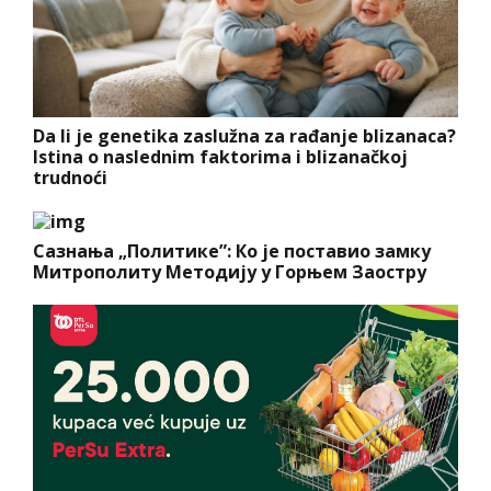
Da li je genetika zaslužna za rađanje blizanaca?
Istina o naslednim faktorima i blizanačkoj
trudnoći
Сазнања „Политике”: Ко је поставио замку
Митрополиту Методију у Горњем Заостру