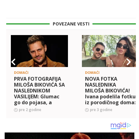
POVEZANE VESTI
DOMAĆI
DOMAĆI
PRVA FOTOGRAFIJA
NOVA FOTKA
MILOŠA BIKOVIĆA SA
NASLEDNIKA
NASLEDNIKOM
MILOŠA BIKOVIĆA!
VASILIJEM: Glumac
Ivana podelila fotku
go do pojasa, a
iz porodičnog doma:
mališan u plišanom
Evo kakvu benkicu
pre 2 godine
pre 3 godine
odelcetu!
nosi mali Vasilije!