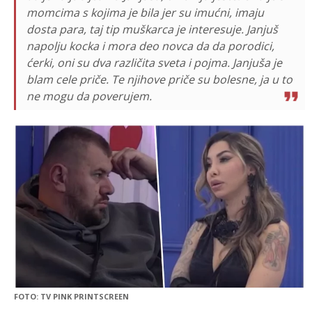
momcima s kojima je bila jer su imućni, imaju
dosta para, taj tip muškarca je interesuje. Janjuš
napolju kocka i mora deo novca da da porodici,
ćerki, oni su dva različita sveta i pojma. Janjuša je
blam cele priče. Te njihove priče su bolesne, ja u to
ne mogu da poverujem.
FOTO: TV PINK PRINTSCREEN