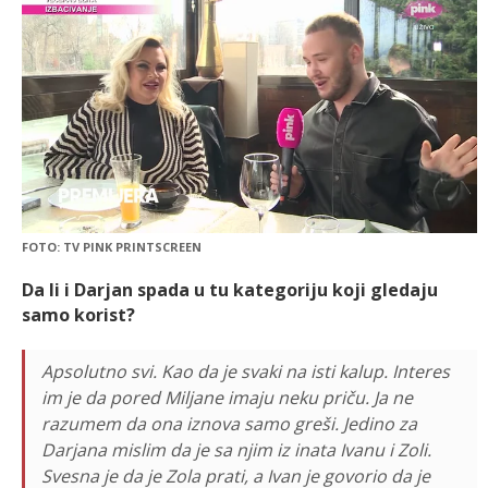
FOTO: TV PINK PRINTSCREEN
Da li i Darjan spada u tu kategoriju koji gledaju
samo korist?
Apsolutno svi. Kao da je svaki na isti kalup. Interes
im je da pored Miljane imaju neku priču. Ja ne
razumem da ona iznova samo greši. Jedino za
Darjana mislim da je sa njim iz inata Ivanu i Zoli.
Svesna je da je Zola prati, a Ivan je govorio da je