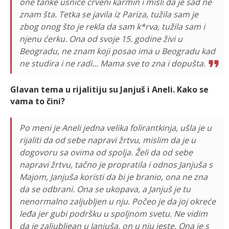
one tanke usnice crveni karmin i misli da je sad ne
znam šta. Tetka se javila iz Pariza, tužila sam je
zbog onog što je rekla da sam k*rva, tužila sam i
njenu ćerku. Ona od svoje 15. godine živi u
Beogradu, ne znam koji posao ima u Beogradu kad
ne studira i ne radi... Mama sve to zna i dopušta.
Glavan tema u rijalitiju su Janjuš i Aneli. Kako se
vama to čini?
Po meni je Aneli jedna velika folirantkinja, ušla je u
rijaliti da od sebe napravi žrtvu, mislim da je u
dogovoru sa ovima od spolja. Želi da od sebe
napravi žrtvu, tačno je propratila i odnos Janjuša s
Majom, Janjuša koristi da bi je branio, ona ne zna
da se odbrani. Ona se ukopava, a Janjuš je tu
nenormalno zaljubljen u nju. Počeo je da joj okreće
leđa jer gubi podršku u spoljnom svetu. Ne vidim
da je zaljubljean u Janjuša, on u nju jeste. Ona je s