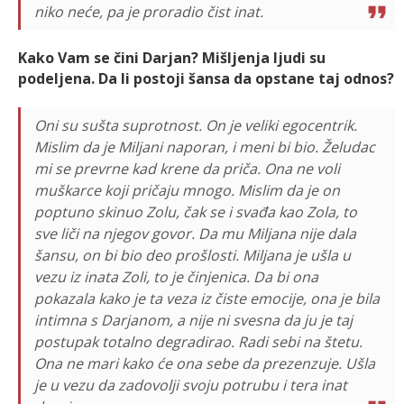
niko neće, pa je proradio čist inat.
Kako Vam se čini Darjan? Mišljenja ljudi su
podeljena. Da li postoji šansa da opstane taj odnos?
Oni su sušta suprotnost. On je veliki egocentrik.
Mislim da je Miljani naporan, i meni bi bio. Želudac
mi se prevrne kad krene da priča. Ona ne voli
muškarce koji pričaju mnogo. Mislim da je on
poptuno skinuo Zolu, čak se i svađa kao Zola, to
sve liči na njegov govor. Da mu Miljana nije dala
šansu, on bi bio deo prošlosti. Miljana je ušla u
vezu iz inata Zoli, to je činjenica. Da bi ona
pokazala kako je ta veza iz čiste emocije, ona je bila
intimna s Darjanom, a nije ni svesna da ju je taj
postupak totalno degradirao. Radi sebi na štetu.
Ona ne mari kako će ona sebe da prezenzuje. Ušla
je u vezu da zadovolji svoju potrubu i tera inat