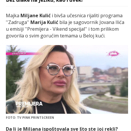
Majka
Miljane Kulić
i bivša učesnica rijaliti programa
''Zadruga''
Marija Kulić
bila je sagovornik Jovana Ilića
u emisiji ''Premijera - Vikend specijal'' i tom prilikom
govorila o svim gorućim temama u Beloj kući.
FOTO: TV PINK PRINTSCREEN
Da li je Miljana ispoštovala sve što ste joj rekli?