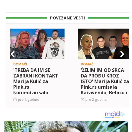
POVEZANE VESTI
DOMAĆI
DOMAĆI
'TREBA DA IM SE
'ŽELIM IM OD SRCA
ZABRANI KONTAKT'
DA PROĐU KROZ
Marija Kulić za
ISTO' Marija Kulić za
Pink.rs
Pink.rs urnisala
komentarisala
Kačavendu, Bebicu i
HAOS između
Ivana Marinkovića:
pre 2 godine
pre 2 godine
Miljane i Zole,
Tom monstrumu
smatra da Čolić
sutra nijedno dete u
nema osećanja
bolni
prema njenoj ćerki,
p