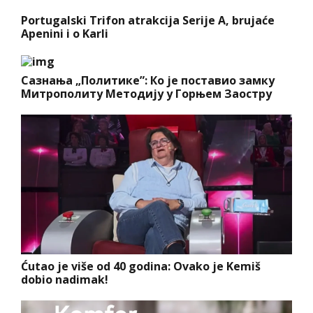
Portugalski Trifon atrakcija Serije A, brujaće
Apenini i o Karli
Сазнања „Политике”: Ко је поставио замку
Митрополиту Методију у Горњем Заостру
Ćutao je više od 40 godina: Ovako je Kemiš
dobio nadimak!