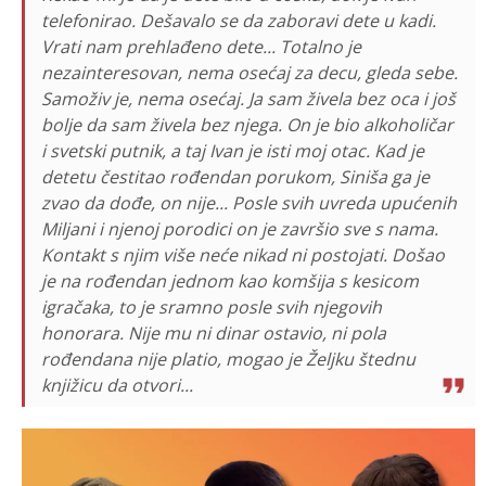
telefonirao. Dešavalo se da zaboravi dete u kadi.
Vrati nam prehlađeno dete... Totalno je
nezainteresovan, nema osećaj za decu, gleda sebe.
Samoživ je, nema osećaj. Ja sam živela bez oca i još
bolje da sam živela bez njega. On je bio alkoholičar
i svetski putnik, a taj Ivan je isti moj otac. Kad je
detetu čestitao rođendan porukom, Siniša ga je
zvao da dođe, on nije... Posle svih uvreda upućenih
Miljani i njenoj porodici on je završio sve s nama.
Kontakt s njim više neće nikad ni postojati. Došao
je na rođendan jednom kao komšija s kesicom
igračaka, to je sramno posle svih njegovih
honorara. Nije mu ni dinar ostavio, ni pola
rođendana nije platio, mogao je Željku štednu
knjižicu da otvori...