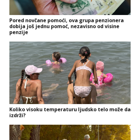
Pored novčane pomoći, ova grupa penzionera
dobija još jednu pomoć, nezavisno od visine
penzije
Koliko visoku temperaturu ljudsko telo može da
izdrži?