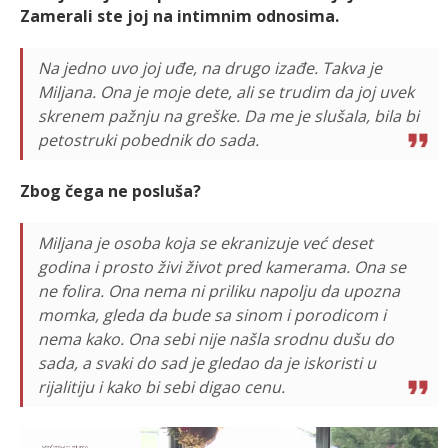
Zamerali ste joj na intimnim odnosima.
Na jedno uvo joj uđe, na drugo izađe. Takva je
Miljana. Ona je moje dete, ali se trudim da joj uvek
skrenem pažnju na greške. Da me je slušala, bila bi
petostruki pobednik do sada.
Zbog čega ne posluša?
Miljana je osoba koja se ekranizuje već deset
godina i prosto živi život pred kamerama. Ona se
ne folira. Ona nema ni priliku napolju da upozna
momka, gleda da bude sa sinom i porodicom i
nema kako. Ona sebi nije našla srodnu dušu do
sada, a svaki do sad je gledao da je iskoristi u
rijalitiju i kako bi sebi digao cenu.