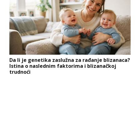
Da li je genetika zaslužna za rađanje blizanaca?
Istina o naslednim faktorima i blizanačkoj
trudnoći