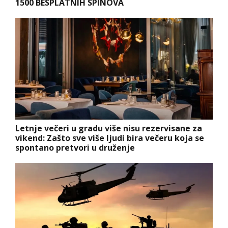
1500 BESPLATNIH SPINOVA
Letnje večeri u gradu više nisu rezervisane za
vikend: Zašto sve više ljudi bira večeru koja se
spontano pretvori u druženje