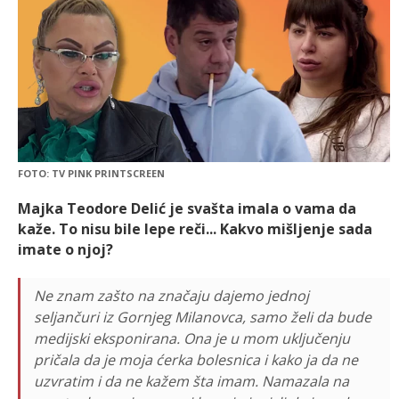
FOTO: TV PINK PRINTSCREEN
Majka Teodore Delić je svašta imala o vama da
kaže. To nisu bile lepe reči... Kakvo mišljenje sada
imate o njoj?
Ne znam zašto na značaju dajemo jednoj
seljančuri iz Gornjeg Milanovca, samo želi da bude
medijski eksponirana. Ona je u mom uključenju
pričala da je moja ćerka bolesnica i kako ja da ne
uzvratim i da ne kažem šta imam. Namazala na