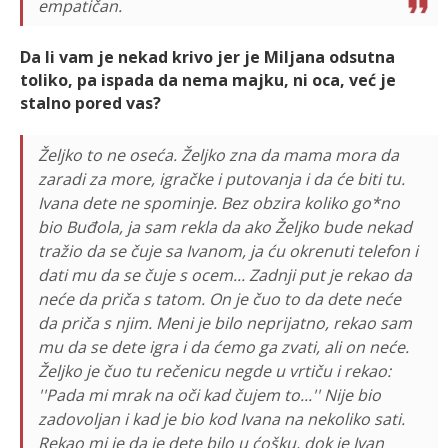
empatičan.
Da li vam je nekad krivo jer je Miljana odsutna
toliko, pa ispada da nema majku, ni oca, već je
stalno pored vas?
Željko to ne oseća. Željko zna da mama mora da
zaradi za more, igračke i putovanja i da će biti tu.
Ivana dete ne spominje. Bez obzira koliko go*no
bio Buđola, ja sam rekla da ako Željko bude nekad
tražio da se čuje sa Ivanom, ja ću okrenuti telefon i
dati mu da se čuje s ocem... Zadnji put je rekao da
neće da priča s tatom. On je čuo to da dete neće
da priča s njim. Meni je bilo neprijatno, rekao sam
mu da se dete igra i da ćemo ga zvati, ali on neće.
Željko je čuo tu rečenicu negde u vrtiču i rekao:
''Pada mi mrak na oči kad čujem to...'' Nije bio
zadovoljan i kad je bio kod Ivana na nekoliko sati.
Rekao mi je da je dete bilo u ćošku, dok je Ivan