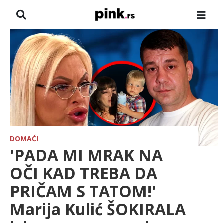
NASLOVNA
VESTI
ZADRUGA
SHOWBIZ
HRONIKA
DOMAĆI
'PADA MI MRAK NA
FARMERI
OČI KAD TREBA DA
PRIČAM S TATOM!'
TV
Marija Kulić ŠOKIRALA
SPORT