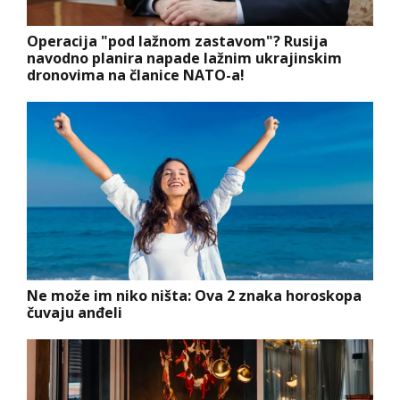
Operacija "pod lažnom zastavom"? Rusija
navodno planira napade lažnim ukrajinskim
dronovima na članice NATO-a!
Ne može im niko ništa: Ova 2 znaka horoskopa
čuvaju anđeli