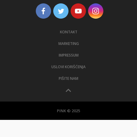
KONTAKT
MARKETING
IMPRESSUM
USLOVI KORIŠĆENJA
PIŠITE NAM
PINK © 2025