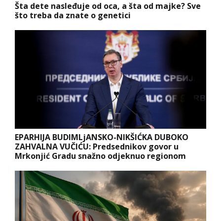
Šta dete nasleđuje od oca, a šta od majke? Sve
što treba da znate o genetici
EPARHIJA BUDIMLjANSKO-NIKŠIĆKA DUBOKO
ZAHVALNA VUČIĆU: Predsednikov govor u
Mrkonjić Gradu snažno odjeknuo regionom