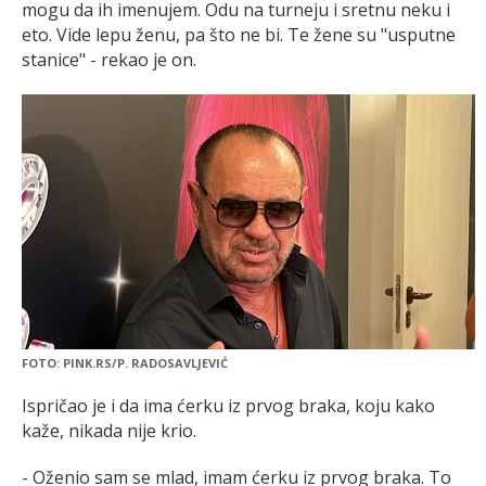
mogu da ih imenujem. Odu na turneju i sretnu neku i
eto. Vide lepu ženu, pa što ne bi. Te žene su "usputne
stanice" - rekao je on.
FOTO: PINK.RS/P. RADOSAVLJEVIĆ
Ispričao je i da ima ćerku iz prvog braka, koju kako
kaže, nikada nije krio.
- Oženio sam se mlad, imam ćerku iz prvog braka. To