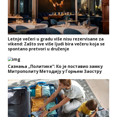
Letnje večeri u gradu više nisu rezervisane za
vikend: Zašto sve više ljudi bira večeru koja se
spontano pretvori u druženje
Сазнања „Политике”: Ко је поставио замку
Митрополиту Методију у Горњем Заостру