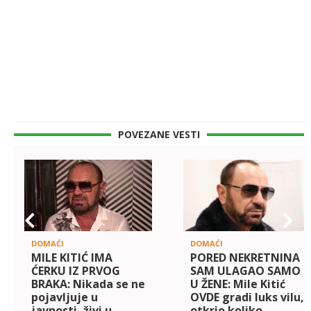
POVEZANE VESTI
DOMAĆI
DOMAĆI
MILE KITIĆ IMA
PORED NEKRETNINA
ĆERKU IZ PRVOG
SAM ULAGAO SAMO
BRAKA: Nikada se ne
U ŽENE: Mile Kitić
pojavljuje u
OVDE gradi luks vilu,
javnosti, živi u
otkrio koliko