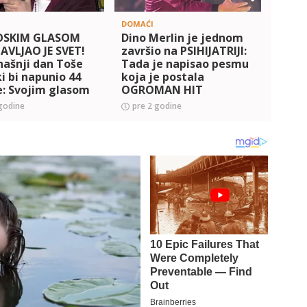
DOMAĆI
DOMAĆ
OSKIM GLASOM
Dino Merlin je jednom
U ĆO
AVLJAO JE SVET!
završio na PSIHIJATRIJI:
PATR
ašnji dan Toše
Tada je napisao pesmu
je ne
i bi napunio 44
koja je postala
koja 
e: Svojim glasom
OGROMAN HIT
Vidov
ojio Balkan, a
nasta
godine
pre 2 godine
pre 
ovoga nikada
it