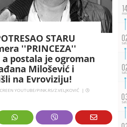
1
mi
 POTRESAO STARU
0
sat
era ''PRINCEZA''
 a postala je ogroman
0
ađana Milošević i
sat
šli na Evroviziju!
TSCREEN YOUTUBE/PINK.RS/Z.VELJKOVIĆ
|
0
sat
0