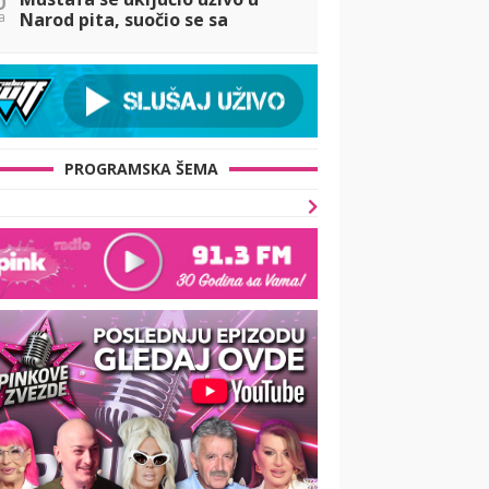
a
Narod pita, suočio se sa
Dačom, pa otkrio u kakvom je
odnosu sa Majom! (VIDEO)
PROGRAMSKA ŠEMA