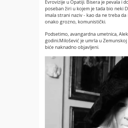
Evrovizije u Opatiji. Bisera je pevala i
poseban žiri u kojem je tada bio neki 
imala strani naziv - kao da ne treba da
onako grozno, komunistički.
Podsetimo, avangardna umetnica, Aleks
godini.Milošević je umrla u Zemunskoj 
biće naknadno objavljeni.