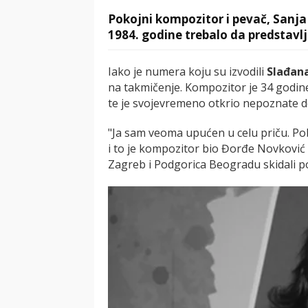
Pokojni kompozitor i pevač, Sanja 
1984. godine trebalo da predstavlj
Iako je numera koju su izvodili
Slađana
na takmičenje. Kompozitor je 34 godine
te je svojevremeno otkrio nepoznate de
"Ja sam veoma upućen u celu priču. Pob
i to je kompozitor bio Đorđe Novković 
Zagreb i Podgorica Beogradu skidali p