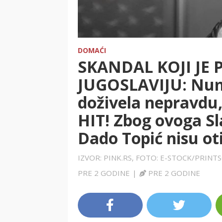
DOMAĆI
SKANDAL KOJI JE
JUGOSLAVIJU: Num
doživela nepravdu,
HIT! Zbog ovoga Sl
Dado Topić nisu oti
IZVOR: PINK.RS, FOTO: E-STOCK/PRIN
PRE 2 GODINE
|
PRE 2 GODINE