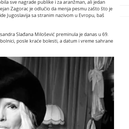
 dobila sve nagrade publike i za aranžman, ali jedan
Dejan Zagorac je odlučio da menja pesmu zašto što je
 ide Jugoslavija sa stranim nazivom u Evropu, baš
andra Slađana Milošević preminula je danas u 69.
bolnici, posle kraće bolesti, a datum i vreme sahrane