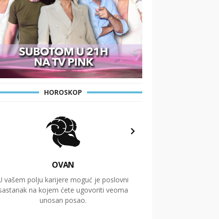
HOROSKOP
OVAN
U vašem polju karijere moguć je poslovni
Putovanja i čitav niz
sastanak na kojem ćete ugovoriti veoma
glavnu temu ovog 
unosan posao.
temelje dugoro