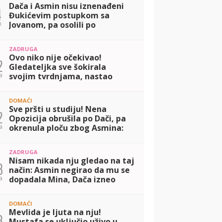
Dača i Asmin nisu iznenađeni
4
Đukićevim postupkom sa
n
Jovanom, pa osolili po
njegovom odnosu sa Aneli:
Mislim da su glumili! (VIDEO)
ZADRUGA
Ovo niko nije očekivao!
2
Gledateljka sve šokirala
a
svojim tvrdnjama, nastao
potpuni haos: Slao mi je
intimne slike (VIDEO)
DOMAĆI
Sve pršti u studiju! Nena
2
Opozicija obrušila po Dači, pa
a
okrenula ploču zbog Asmina:
Svi su mi okrenuli leđa zbog
Maje (VIDEO)
ZADRUGA
Nisam nikada nju gledao na taj
3
način: Asmin negirao da mu se
a
dopadala Mina, Dača izneo
drugačiji stav! (VIDEO)
DOMAĆI
Mevlida je ljuta na nju!
3
Mustafa se uključio uživo u