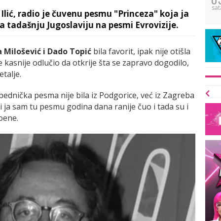
sat
Ilić, radio je čuvenu pesmu "Princeza" koja ja
a tadašnju Jugoslaviju na pesmi Evrovizije.
 Milošević i Dado Topić
bila favorit, ipak nije otišla
 kasnije odlučio da otkrije šta se zapravo dogodilo,
talje.
ednička pesma nije bila iz Podgorice, već iz Zagreba
i ja sam tu pesmu godina dana ranije čuo i tada su i
oene.