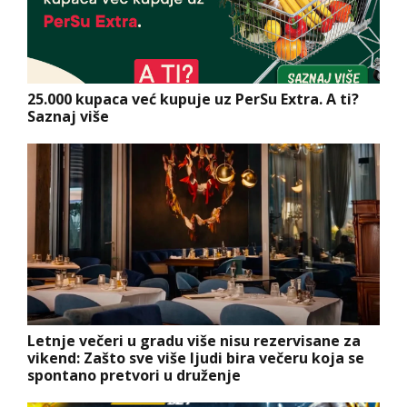
25.000 kupaca već kupuje uz PerSu Extra. A ti?
Saznaj više
Letnje večeri u gradu više nisu rezervisane za
vikend: Zašto sve više ljudi bira večeru koja se
spontano pretvori u druženje