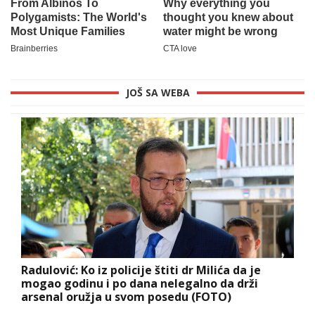
JOŠ SA WEBA
Radulović: Ko iz policije štiti dr Milića da je
mogao godinu i po dana nelegalno da drži
arsenal oružja u svom posedu (FOTO)