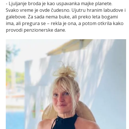
- Ljuljanje broda je kao uspavanka majke planete.
Svako vreme je ovde čudesno. Ujutru hranim labudove i
galebove. Za sada nema buke, ali preko leta bogami
ima, ali pregura se – rekla je ona, a potom otkrila kako
provodi penzionerske dane.