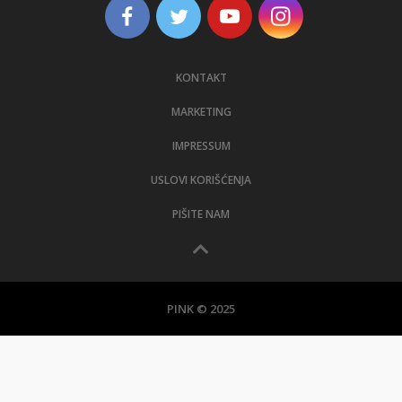
KONTAKT
MARKETING
IMPRESSUM
USLOVI KORIŠĆENJA
PIŠITE NAM
PINK © 2025