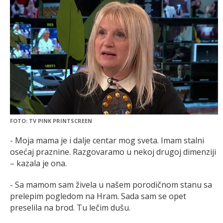
FOTO: TV PINK PRINTSCREEN
- Moja mama je i dalje centar mog sveta. Imam stalni
osećaj praznine. Razgovaramo u nekoj drugoj dimenziji
– kazala je ona.
- Sa mamom sam živela u našem porodičnom stanu sa
prelepim pogledom na Hram. Sada sam se opet
preselila na brod. Tu lečim dušu.