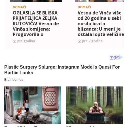
DOMAĆI
DOMAĆI
OGLASILA SE BLISKA
Vesna de Vinča više
PRIJATELJICA ŽELJKA
od 20 godina u sebi
RUTOVIĆA! Vesna de
nosila brata
Vinča slomljena:
blizanca: U meni je
Progovorila o
ostala lopta veličine
njegovom braku sa
BEBINE GLAVE, to je
pre godinu
pre 2 godine
Mirjanom: Do
moglo da
poslednjeg
EKSPLODIRA
trenutka je... (FOT