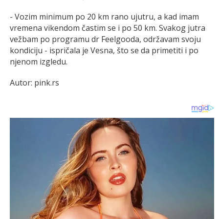
- Vozim minimum po 20 km rano ujutru, a kad imam
vremena vikendom častim se i po 50 km. Svakog jutra
vežbam po programu dr Feelgooda, održavam svoju
kondiciju - ispričala je Vesna, što se da primetiti i po
njenom izgledu.
Autor: pink.rs