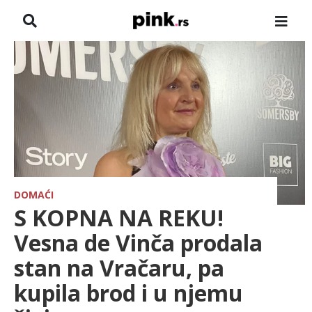
NASLOVNA
VESTI
ZADRUGA
SHOWBIZ
HRONIKA
DOMAĆI
S KOPNA NA REKU!
FARMERI
Vesna de Vinča prodala
stan na Vračaru, pa
TV
kupila brod i u njemu
SPORT