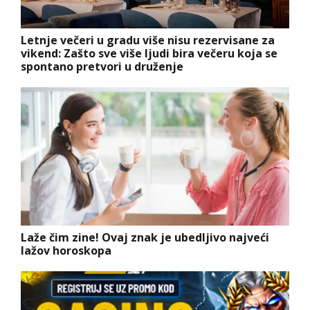
Letnje večeri u gradu više nisu rezervisane za
vikend: Zašto sve više ljudi bira večeru koja se
spontano pretvori u druženje
Laže čim zine! Ovaj znak je ubedljivo najveći
lažov horoskopa