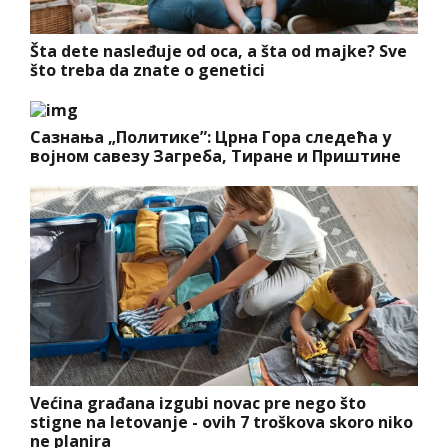
Šta dete nasleđuje od oca, a šta od majke? Sve
što treba da znate o genetici
Сазнања „Политике”: Црна Гора следећа у
војном савезу Загреба, Тиране и Приштине
Većina građana izgubi novac pre nego što
stigne na letovanje - ovih 7 troškova skoro niko
ne planira