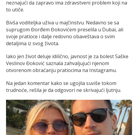
neznajući da zapravo ima zdravstveni problem koji na
to utiče.
Bivša voditeljka uživa u majčinstvu. Nedavno se sa
suprugom Đorđem Đokovićem preselila u Dubai, ali
svoje pratioce i dalje redovno obaveštava o svim
detaljima iz svog života.
Iako jen život deluje idilično, javnost je za bolest Saške
Veslinov Đoković saznala zahvaljujući njenom
otvorenom obraćanju pratiocima na Instagramu.
Na jedan komentar kako se ugojila suviše tokom
trudnoće, rešila je da odgovori ne skrivajući ljutnju.