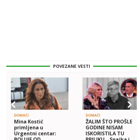
POVEZANE VESTI
DOMAĆI
DOMAĆI
Mina Kostić
ŽALIM ŠTO PROŠLE
primljena u
GODINE NISAM
Urgentni centar:
ISKORISTILA TU
BOLUJE OD
PRILIKU... Snajka i