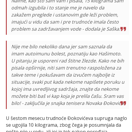
Naime, kao što sam vam i pisala, 15 kilograma sam
odmah izgubila i to stanje me je navelo da
zakažem preglede i ustanovim gde leži problem,
imajući u vidu da sam i pre trudnoće imala često
problem sa zadržavanjem vode - dodala je Saška.
Nije me bilo nekoliko dana jer sam saznala da
imam autoimunu bolest, poznatiju kao Hašimoto.
U pitanju je usporeni rad štitne žlezde. Kako ne bih
pisala opširnije, niti sam trenutno raspoložena za
takve teme i pokušavam da izvučem najbolje iz
situacije, svaki put kada nekome napišete poruku u
kojoj ima uvredljivog sadržaja, znajte da nekome
možete biti baš vi kap koja je prelila čašu. Sram vas
bilo! - zaključila je snajka tenisera Novaka Đokovića.
U šestom mesecu trudnoće Đokovićeva supruga naglo
se ugojila 10 kilograma, zbog čega je posumnjala da
nešto nije u redu, ali joj je tek nakon porođaja