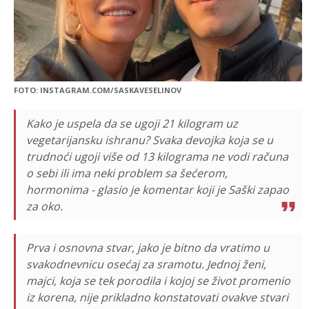
FOTO: INSTAGRAM.COM/SASKAVESELINOV
Kako je uspela da se ugoji 21 kilogram uz
vegetarijansku ishranu? Svaka devojka koja se u
trudnoći ugoji više od 13 kilograma ne vodi računa
o sebi ili ima neki problem sa šećerom,
hormonima - glasio je komentar koji je Saški zapao
za oko.
Prva i osnovna stvar, jako je bitno da vratimo u
svakodnevnicu osećaj za sramotu. Jednoj ženi,
majci, koja se tek porodila i kojoj se život promenio
iz korena, nije prikladno konstatovati ovakve stvari