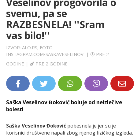
Veselinov progovorila o
LIFESTYLE
svemu, pa se
RAZBESNELA! ''Sram
EXTRA
vas bilo!''
IZVOR: ALO.RS, FOTO:
INSTAGRAM.COM/SASKAVESELINOV
|
PRE 2
GODINE
|
PRE 2 GODINE
Saška Veselinov Đoković boluje od neizlečive
bolesti
Saška Veselinov Đoković
pobesnela je jer su je
korisnici društvene napali zbog njenog fizičkog izgleda,