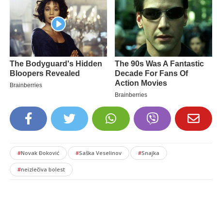
#
Novak Đoković
#
Saška Veselinov
#
Snajka
#
neizlečiva bolest