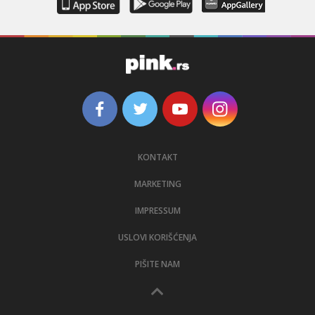
KONTAKT
MARKETING
IMPRESSUM
USLOVI KORIŠĆENJA
PIŠITE NAM