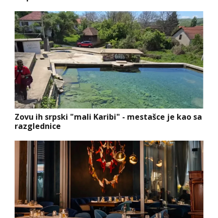
Zovu ih srpski "mali Karibi" - mestašce je kao sa
razglednice