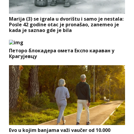
Marija (3) se igrala u dvorištu i samo je nestala:
Posle 42 godine otac je pronašao, zanemeo je
kada je saznao gde je bila
Петоро блокадера омета Експо караван у
Крагујевцу
Evo u kojim banjama važi vaučer od 10.000