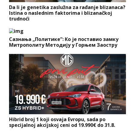
Da li je genetika zaslužna za rađanje blizanaca?
Istina o naslednim faktorima i blizanačkoj
trudnoći
Сазнања „Политике”: Ко је поставио замку
Митрополиту Методију у Горњем Заостру
Hibrid broj 1 koji osvaja Evropu, sada po
specijalnoj akcijskoj ceni od 19.990€ do 31.8.