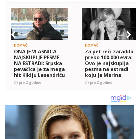
DOMAĆI
DOMAĆI
ONA JE VLASNICA
Za pet reči zaradila
NAJSKUPLJE PESME
preko 100.000 evra:
NA ESTRADI: Srpska
Ovo je najskuplja
pevačica je za mega
pesma na estradi
hit Kikiju Lesendriću
koju je Marina
dala 30.000 evra i
Tucaković napisala
pre 2 godine
pre 2 godine
nije se pokajala