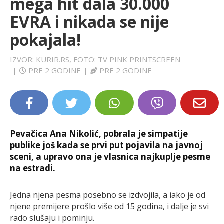
mega hit dala 30.000
LIFESTYLE
EVRA i nikada se nije
pokajala!
EXTRA
IZVOR: KURIR.RS, FOTO: TV PINK PRINTSCREEN
|
PRE 2 GODINE
|
PRE 2 GODINE
Pevačica Ana Nikolić, pobrala je simpatije
publike još kada se prvi put pojavila na javnoj
sceni, a upravo ona je vlasnica najkuplje pesme
na estradi.
Jedna njena pesma posebno se izdvojila, a iako je od
njene premijere prošlo više od 15 godina, i dalje je svi
rado slušaju i pominju.