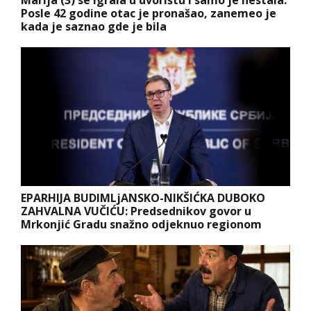
Marija (3) se igrala u dvorištu i samo je nestala:
Posle 42 godine otac je pronašao, zanemeo je
kada je saznao gde je bila
EPARHIJA BUDIMLjANSKO-NIKŠIĆKA DUBOKO
ZAHVALNA VUČIĆU: Predsednikov govor u
Mrkonjić Gradu snažno odjeknuo regionom