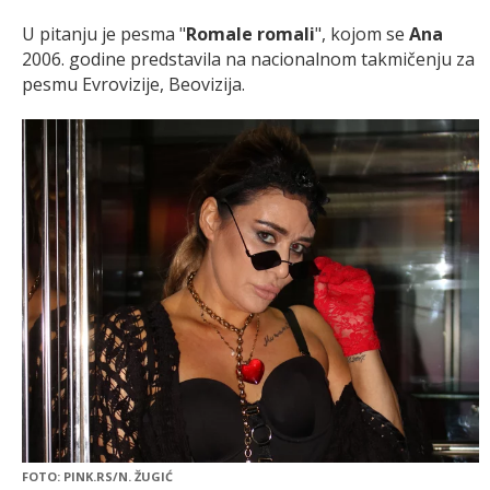
U pitanju je pesma "
Romale romali
", kojom se
Ana
2006. godine predstavila na nacionalnom takmičenju za
pesmu Evrovizije, Beovizija.
FOTO: PINK.RS/N. ŽUGIĆ