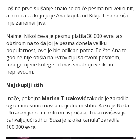
Još na prvo slušanje znalo se da će pesma biti veliki hit,
a ni cifra za koju ju je Ana kupila od Kikija Lesendrića
nije zanemarljiva.
Naime, Nikolićeva je pesmu platila 30.000 evra, a s
obzirom na to da joj je pesma donela veliku
popularnost, ovo je bio odličan potez. To što Ana te
godine nije otišla na Evroviziju sa ovom pesmom,
mnoge njene kolege i danas smatraju velikom
nepravdom.
Najskuplji stih
Inače, pokojna
Marina Tucaković
takođe je zaradila
ogromnu sumu novca na jednom stihu. Kako je Neda
Ukraden jednom prilikom ispričala, Tucakovićeva je
zahvaljujući stihu "Suza je iz oka kanula" zaradila
100.000 evra.