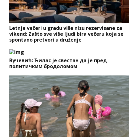
Letnje večeri u gradu više nisu rezervisane za
vikend: Zašto sve više ljudi bira večeru koja se
spontano pretvori u druženje
Вучевић: Ђилас је свестан да је пред
политичким бродоломом