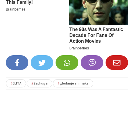
#
ELITA
#
Zadruga
#
gledanje snimaka