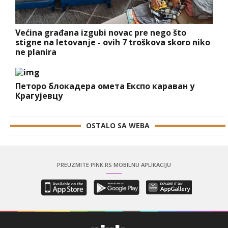
Većina građana izgubi novac pre nego što
stigne na letovanje - ovih 7 troškova skoro niko
ne planira
Петоро блокадера омета Експо караван у
Крагујевцу
OSTALO SA WEBA
PREUZMITE PINK.RS MOBILNU APLIKACIJU