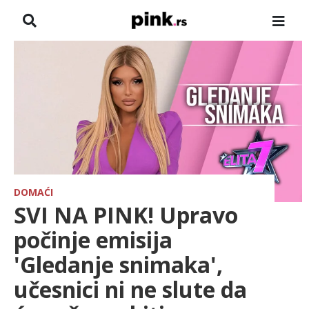
NASLOVNA
VESTI
ZADRUGA
SHOWBIZ
HRONIKA
DOMAĆI
SVI NA PINK! Upravo
FARMERI
počinje emisija
'Gledanje snimaka',
TV
učesnici ni ne slute da
SPORT