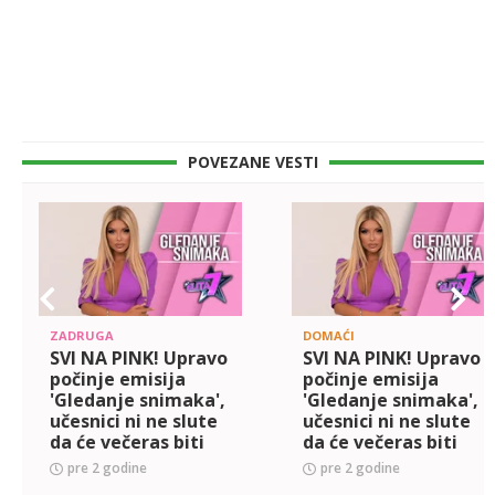
POVEZANE VESTI
ZADRUGA
DOMAĆI
SVI NA PINK! Upravo
SVI NA PINK! Upravo
počinje emisija
počinje emisija
'Gledanje snimaka',
'Gledanje snimaka',
učesnici ni ne slute
učesnici ni ne slute
da će večeras biti
da će večeras biti
RASKRINKANI DO
RASKRINKANI DO
pre 2 godine
pre 2 godine
KOSKE!
KOSKE!