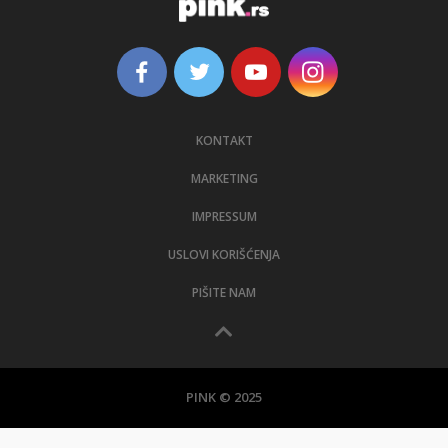
KONTAKT
MARKETING
IMPRESSUM
USLOVI KORIŠĆENJA
PIŠITE NAM
PINK © 2025