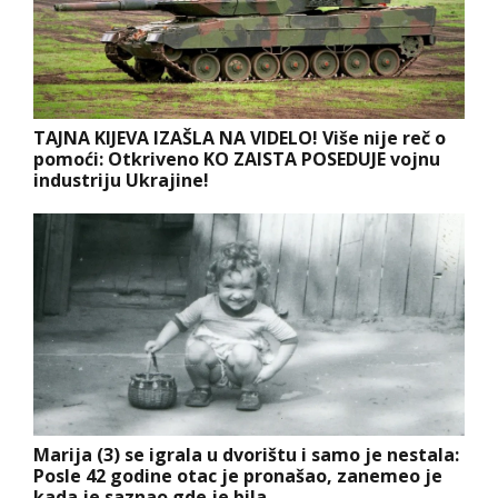
TAJNA KIJEVA IZAŠLA NA VIDELO! Više nije reč o
pomoći: Otkriveno KO ZAISTA POSEDUJE vojnu
industriju Ukrajine!
Marija (3) se igrala u dvorištu i samo je nestala:
Posle 42 godine otac je pronašao, zanemeo je
kada je saznao gde je bila