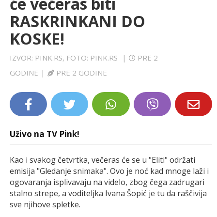
će večeras biti
LIFESTYLE
RASKRINKANI DO
KOSKE!
EXTRA
IZVOR: PINK.RS, FOTO: PINK.RS
|
PRE 2
GODINE
|
PRE 2 GODINE
Uživo na TV Pink!
Kao i svakog četvrtka, večeras će se u "Eliti" održati
emisija "Gledanje snimaka". Ovo je noć kad mnoge laži i
ogovaranja isplivavaju na videlo, zbog čega zadrugari
stalno strepe, a voditeljka Ivana Šopić je tu da raščivija
sve njihove spletke.