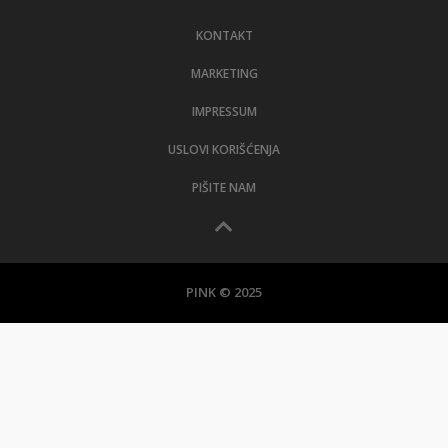
KONTAKT
MARKETING
IMPRESSUM
USLOVI KORIŠĆENJA
PIŠITE NAM
PINK © 2025