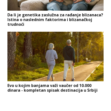
Da li je genetika zaslužna za rađanje blizanaca?
Istina o naslednim faktorima i blizanačkoj
trudnoći
Evo u kojim banjama važi vaučer od 10.000
dinara - kompletan spisak destinacija u Srbiji