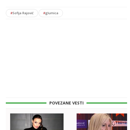
#
Sofija Rajović
#
glumica
POVEZANE VESTI