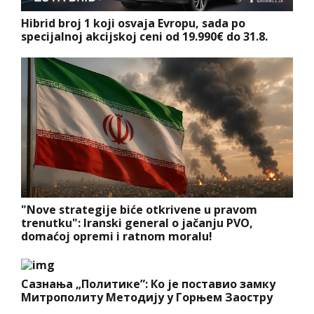
Hibrid broj 1 koji osvaja Evropu, sada po
specijalnoj akcijskoj ceni od 19.990€ do 31.8.
"Nove strategije biće otkrivene u pravom
trenutku": Iranski general o jačanju PVO,
domaćoj opremi i ratnom moralu!
Сазнања „Политике”: Ко је поставио замку
Митрополиту Методију у Горњем Заостру