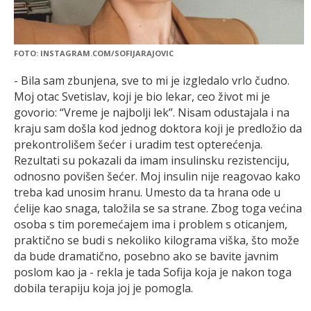
FOTO: INSTAGRAM.COM/SOFIJARAJOVIC
- Bila sam zbunjena, sve to mi je izgledalo vrlo čudno.
Moj otac Svetislav, koji je bio lekar, ceo život mi je
govorio: “Vreme je najbolji lek”. Nisam odustajala i na
kraju sam došla kod jednog doktora koji je predložio da
prekontrolišem šećer i uradim test opterećenja.
Rezultati su pokazali da imam insulinsku rezistenciju,
odnosno povišen šećer. Moj insulin nije reagovao kako
treba kad unosim hranu. Umesto da ta hrana ode u
ćelije kao snaga, taložila se sa strane. Zbog toga većina
osoba s tim poremećajem ima i problem s oticanjem,
praktično se budi s nekoliko kilograma viška, što može
da bude dramatično, posebno ako se bavite javnim
poslom kao ja - rekla je tada Sofija koja je nakon toga
dobila terapiju koja joj je pomogla.