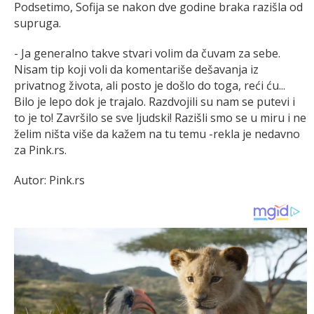
Podsetimo, Sofija se nakon dve godine braka razišla od
supruga.
- Ja generalno takve stvari volim da čuvam za sebe.
Nisam tip koji voli da komentariše dešavanja iz
privatnog života, ali posto je došlo do toga, reći ću...
Bilo je lepo dok je trajalo. Razdvojili su nam se putevi i
to je to! Završilo se sve ljudski! Razišli smo se u miru i ne
želim ništa više da kažem na tu temu -rekla je nedavno
za Pink.rs.
Autor: Pink.rs