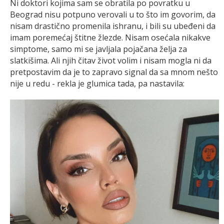
Ni doktori kojima sam se obratila po povratku u
Beograd nisu potpuno verovali u to što im govorim, da
nisam drastično promenila ishranu, i bili su ubeđeni da
imam poremećaj štitne žlezde. Nisam osećala nikakve
simptome, samo mi se javljala pojačana želja za
slatkišima. Ali njih čitav život volim i nisam mogla ni da
pretpostavim da je to zapravo signal da sa mnom nešto
nije u redu - rekla je glumica tada, pa nastavila: