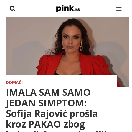
NASLOVNA
VESTI
ZADRUGA
SHOWBIZ
HRONIKA
DOMAĆI
IMALA SAM SAMO
FARMERI
JEDAN SIMPTOM:
Sofija Rajović prošla
TV
kroz PAKAO zbog
SPORT