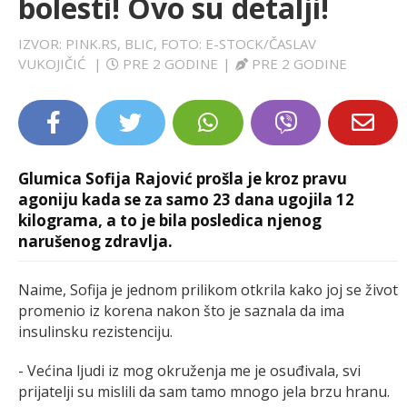
bolesti! Ovo su detalji!
LIFESTYLE
IZVOR: PINK.RS, BLIC, FOTO: E-STOCK/ČASLAV
VUKOJIČIĆ
|
PRE 2 GODINE
|
PRE 2 GODINE
EXTRA
Glumica Sofija Rajović prošla je kroz pravu
agoniju kada se za samo 23 dana ugojila 12
kilograma, a to je bila posledica njenog
narušenog zdravlja.
Naime, Sofija je jednom prilikom otkrila kako joj se život
promenio iz korena nakon što je saznala da ima
insulinsku rezistenciju.
- Većina ljudi iz mog okruženja me je osuđivala, svi
prijatelji su mislili da sam tamo mnogo jela brzu hranu.