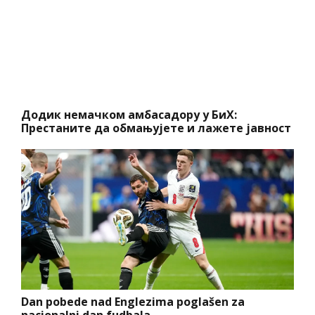
Додик немачком амбасадору у БиХ:
Престаните да обмањујете и лажете јавност
Dan pobede nad Englezima poglašen za
nacionalni dan fudbala