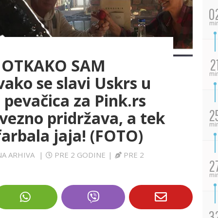
0
mi
E OTKAKO SAM
2
mi
ko se slavi Uskrs u
pevačica za Pink.rs
2
avezno pridržava, a tek
mi
farbala jaja! (FOTO)
TNA ARHIVA
|
PRE 2 GODINE
|
PRE 2
2
mi
3