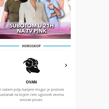
HOROSKOP
OVAN
U vašem polju karijere moguć je poslovni
Putovanja i čitav niz
sastanak na kojem ćete ugovoriti veoma
glavnu temu ovog 
unosan posao.
temelje dugoro