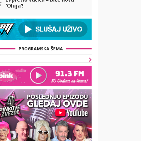
n
'Oluja'!
PROGRAMSKA ŠEMA