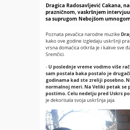
Dragica Radosavljević Cakana, na
prazničnom, vaskršnjem intervjuu z
sa suprugom Nebojšom umnogome 
Poznata pevačica narodne muzike
Dra
kako ove godine izgledaju uskršnji pr
vrsna domaćica otkrila je i kakve sve 
Sremčici.
-
U poslednje vreme vodimo više raču
sam postala baka postalo je drugačije
godinama kad ste zreliji posebno. N
normalnoj meri. Na Veliki petak se 
postimo. Celu nedelju pred Uskrs p
je dekorisala svoja uskršnja jaja.