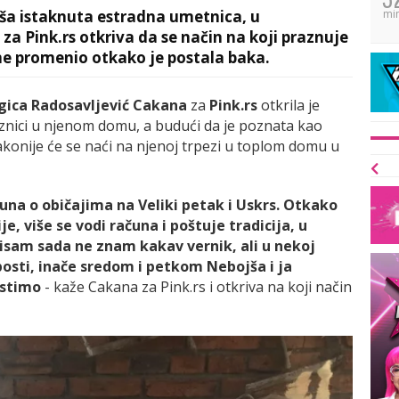
ša istaknuta estradna umetnica, u
mi
a Pink.rs otkriva da se način na koji praznuje
promenio otkako je postala baka.
gica Radosavljević Cakana
za
Pink.rs
otkrila je
aznici u njenom domu, a budući da je poznata kao
đakonije će se naći na njenoj trpezi u toplom domu u
na o običajima na Veliki petak i Uskrs. Otkako
, više se vodi računa i poštuje tradicija, u
isam sada ne znam kakav vernik, ali u nekoj
posti, inače sredom i petkom Nebojša i ja
ostimo
- kaže Cakana za Pink.rs i otkriva na koji način