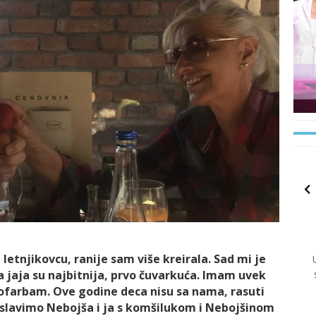
letnjikovcu, ranije sam više kreirala. Sad mi je
 jaja su najbitnija, prvo čuvarkuća. Imam uvek
 ofarbam. Ove godine deca nisu sa nama, rasuti
, slavimo Nebojša i ja s komšilukom i Nebojšinom