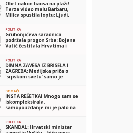
Obrt nakon haosa na plaži!
2
Terza video malu Barbaru,
n
Milica spustila loptu: Ljudi,
upisaću se kao njen otac!
POLITIKA
Gruhonjićeva saradnica
1
podržala progon Srba: Bojana
n
Vatić čestitala Hrvatima i
zgrozila javnost!
POLITIKA
DIMNA ZAVESA IZ BRISELA I
5
ZAGREBA: Medijska priča o
n
'srpskom svetu' samo je
paravan za hrvatsko
pokoravanje Crne Gore
DOMAĆI
INSTA REŠETKA! Mnogo sam se
7
iskompleksirala,
n
samopouzdanje mi je palo na
dno! Anastasija otvorila dušu,
priznala da se gorko kaje zbog
POLITIKA
ponašanja u Eli
SKANDAL: Hrvatski ministar
2
zapretio Vučiću – biće nova