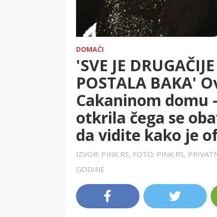
DOMAĆI
'SVE JE DRUGAČIJ
POSTALA BAKA' Ova
Cakaninom domu - 
otkrila čega se ob
da vidite kako je o
IZVOR: PINK.RS, FOTO: PINK.RS, PRIVA
GODINE