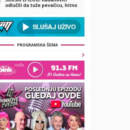
t
odlučili da tuže pevačicu, hitno
se oglasio njihov advokat:
Spomenut i Raletov odnos sa
Slobom!
PROGRAMSKA ŠEMA