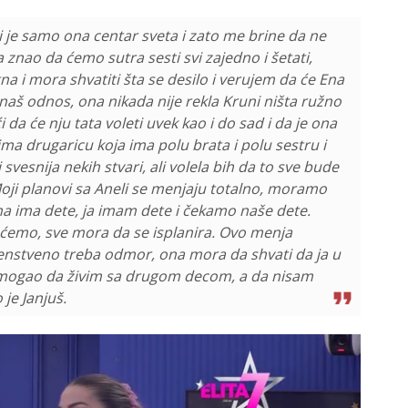
i je samo ona centar sveta i zato me brine da ne
 znao da ćemo sutra sesti svi zajedno i šetati,
na i mora shvatiti šta se desilo i verujem da će Ena
a naš odnos, ona nikada nije rekla Kruni ništa ružno
da će nju tata voleti uvek kao i do sad i da je ona
ima drugaricu koja ima polu brata i polu sestru i
svesnija nekih stvari, ali volela bih da to sve bude
Moji planovi sa Aneli se menjaju totalno, moramo
 Ona ima dete, ja imam dete i čekamo naše dete.
emo, sve mora da se isplanira. Ovo menja
nstveno treba odmor, ona mora da shvati da ja u
 mogao da živim sa drugom decom, a da nisam
je Janjuš.