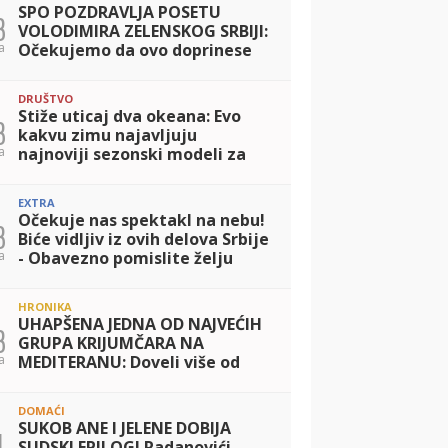
SPO POZDRAVLJA POSETU
3
VOLODIMIRA ZELENSKOG SRBIJI:
a
Očekujemo da ovo doprinese
miru u Ukrajini i jačanju
saradnje dve zemlje
DRUŠTVO
Stiže uticaj dva okeana: Evo
3
kakvu zimu najavljuju
a
najnoviji sezonski modeli za
Evropu i Balkan
EXTRA
Očekuje nas spektakl na nebu!
3
Biće vidljiv iz ovih delova Srbije
a
- Obavezno pomislite želju
HRONIKA
UHAPŠENA JEDNA OD NAJVEĆIH
3
GRUPA KRIJUMČARA NA
a
MEDITERANU: Doveli više od
2.000 migranata u Španiju,
zaradili 24 miliona evra
DOMAĆI
SUKOB ANE I JELENE DOBIJA
1
SUDSKI EPILOG! Radanovići