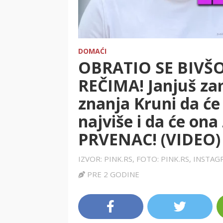
DOMAĆI
OBRATIO SE BIVŠ
REČIMA! Janjuš zam
znanja Kruni da će 
najviše i da će ona
PRVENAC! (VIDEO)
IZVOR: PINK.RS, FOTO: PINK.RS, INST
PRE 2 GODINE