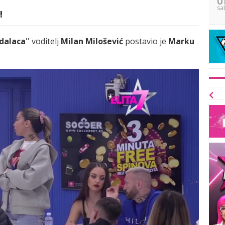
sa
!
edalaca
'' voditelj
Milan Mil ošević
postavio je
Marku