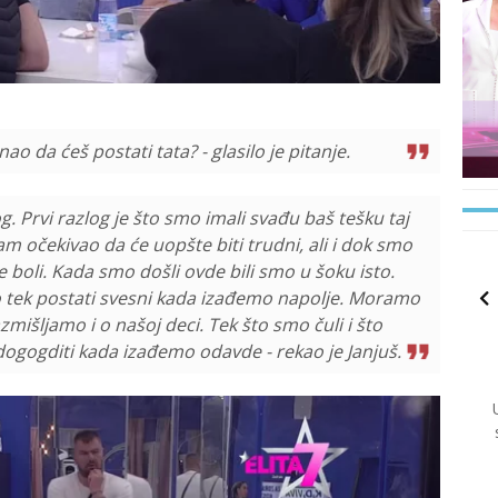
o da ćeš postati tata? - glasilo je pitanje.
. Prvi razlog je što smo imali svađu baš tešku taj
am očekivao da će uopšte biti trudni, ali i dok smo
e boli. Kada smo došli ovde bili smo u šoku isto.
o tek postati svesni kada izađemo napolje. Moramo
mišljamo i o našoj deci. Tek što smo čuli i što
dogogditi kada izađemo odavde - rekao je Janjuš.