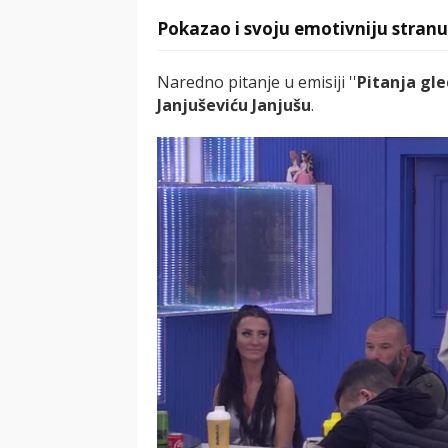
Pokazao i svoju emotivniju stranu
Naredno pitanje u emisiji ''
Pitanja gl
Janjuševiću Janjušu
.