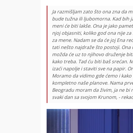
Ja razmišljam zato što ona zna da m
bude tužna ili ljubomorna. Kad bih ja
meni će biti lakše. Ona je jako pamet
njoj objasniti, koliko god ona nije z
za mene. Nadam se da će joj Ena reći 
tati nešto najdraže što postoji. Ona 
možda će uz to njihovo druženje biti 
kako treba. Tad ću biti baš srećan. 
izaći napolje i staviti sve na papir.
Moramo da vidimo gde ćemo i kako ć
kompletno naše planove. Nama prve
Beogradu moram da živim, ja ne bi
svaki dan sa svojom Krunom, - rekao 