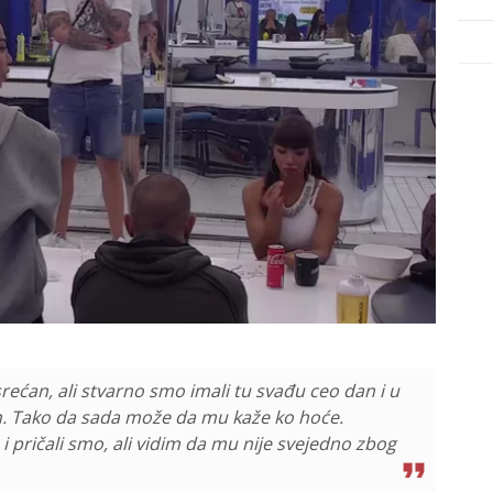
srećan, ali stvarno smo imali tu svađu ceo dan i u
an. Tako da sada može da mu kaže ko hoće.
 pričali smo, ali vidim da mu nije svejedno zbog