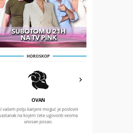
HOROSKOP
OVAN
U vašem polju karijere moguć je poslovni
Putovanja i čitav niz
sastanak na kojem ćete ugovoriti veoma
glavnu temu ovog 
unosan posao.
temelje dugoro