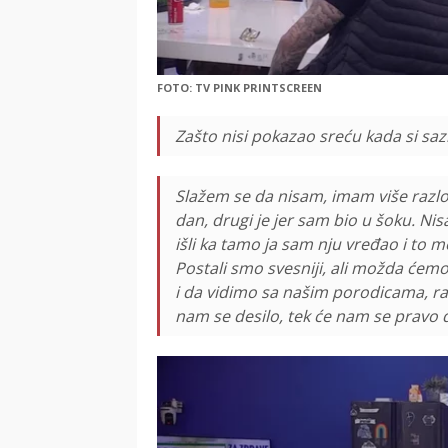
FOTO: TV PINK PRINTSCREEN
Zašto nisi pokazao sreću kada si sazna
Slažem se da nisam, imam više razlog
dan, drugi je jer sam bio u šoku. Nis
išli ka tamo ja sam nju vređao i to m
Postali smo svesniji, ali možda ćem
i da vidimo sa našim porodicama, raz
nam se desilo, tek će nam se pravo 