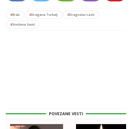
#
Brak
#
Dragana Turkalj
#
Dragoslav Lazić
#
Snežana Savić
POVEZANE VESTI