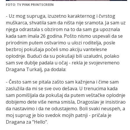
FOTO: TV PINK PRINTSCREEN
- Uz mog supruga, izuzetno karakternog i čvrstog
muškarca, shvatila sam da ništa nije sramota. Ja sam uz
njega odrastala s obzirom na to da sam ga upoznala
kada sam imala 26 godina. Pošto nismo uspevali da se
prirodnim putem ostvarimo u ulozi roditelja, posle
bezbroj pokušaja počeli smo akciju vantelesne
oplodnje. Budući da su pokušaji bili uzaludni, polako
sam sve dublje padala u očaj - rekla je svojevremeno
Dragana Turkalj, pa dodala:
- Često sam se pitala zašto sam kažnjena i čime sam
zaslužila da mi se sve ovo dešava. U trenucima kada
sam pomišljala da pokušaj da putem veštačke oplodnje
dobijemo dete više nema smisla, Dragoslav je insistirao
da nastavimo i da ne odustajemo. Boli svaki neuspeh, a
moj suprug je bio svedok mojih patnji - pričala je
Dragana za "Hello".