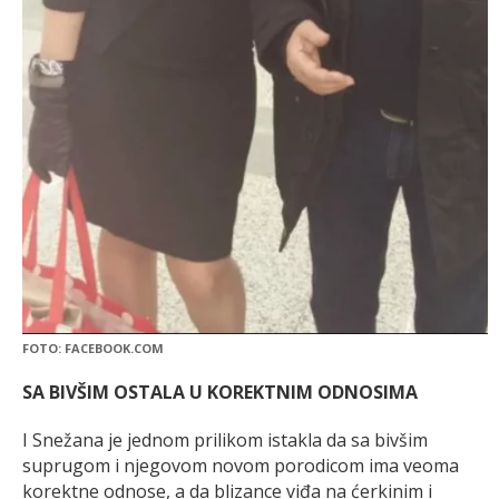
FOTO: FACEBOOK.COM
SA BIVŠIM OSTALA U KOREKTNIM ODNOSIMA
I Snežana je jednom prilikom istakla da sa bivšim
suprugom i njegovom novom porodicom ima veoma
korektne odnose, a da blizance viđa na ćerkinim i