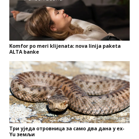
Komfor po meri klijenata: nova linija paketa
ALTA banke
Три уједа отровница за само два дана у ex-
Yu земљи