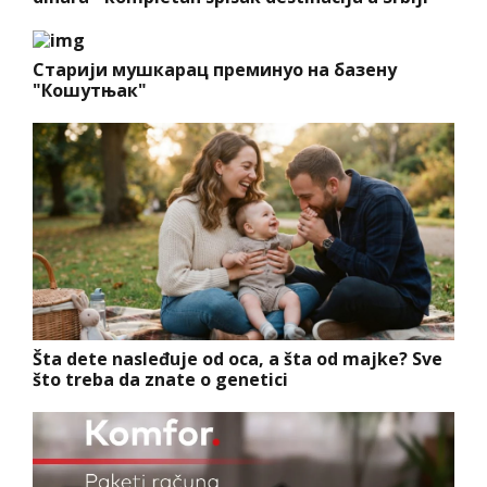
Старији мушкарац преминуо на базену
"Кошутњак"
Šta dete nasleđuje od oca, a šta od majke? Sve
što treba da znate o genetici