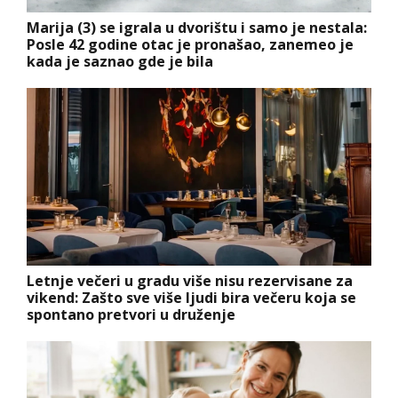
Marija (3) se igrala u dvorištu i samo je nestala:
Posle 42 godine otac je pronašao, zanemeo je
kada je saznao gde je bila
Letnje večeri u gradu više nisu rezervisane za
vikend: Zašto sve više ljudi bira večeru koja se
spontano pretvori u druženje