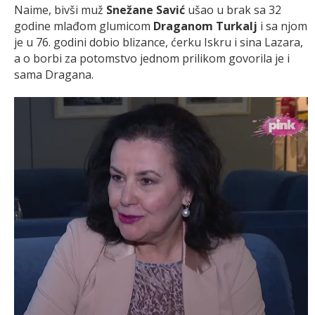
Naime, bivši muž
Snežane Savić
ušao u brak sa 32
godine mlađom glumicom
Draganom Turkalj
i sa njom
je u 76. godini dobio blizance, ćerku Iskru i sina Lazara,
a o borbi za potomstvo jednom prilikom govorila je i
sama Dragana.