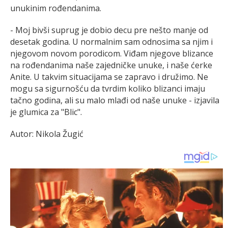
unukinim rođendanima.
- Moj bivši suprug je dobio decu pre nešto manje od
desetak godina. U normalnim sam odnosima sa njim i
njegovom novom porodicom. Viđam njegove blizance
na rođendanima naše zajedničke unuke, i naše ćerke
Anite. U takvim situacijama se zapravo i družimo. Ne
mogu sa sigurnošću da tvrdim koliko blizanci imaju
tačno godina, ali su malo mlađi od naše unuke - izjavila
je glumica za "Blic".
Autor: Nikola Žugić