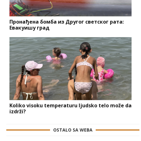
Пронађена бомба из Другог светског рата:
Евакуишу град
Koliko visoku temperaturu ljudsko telo može da
izdrži?
OSTALO SA WEBA