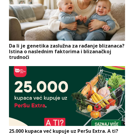
Da li je genetika zaslužna za rađanje blizanaca?
Istina o naslednim faktorima i blizanačkoj
trudnoći
25.000 kupaca već kupuje uz PerSu Extra. A ti?