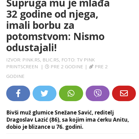
Supruga mu je mlađa
LIFESTYLE
32 godine od njega,
imali borbu za
EXTRA
potomstvom: Nismo
odustajali!
IZVOR: PINK.RS, BLIC.RS, FOTO: TV PINK
PRINTSCREEN
|
PRE 2 GODINE
|
PRE 2
GODINE
Bivši muž glumice Snežane Savić, reditelj
Dragoslav Lazić (86), sa kojim ima ćerku Anitu,
dobio je blizance u 76. godini.