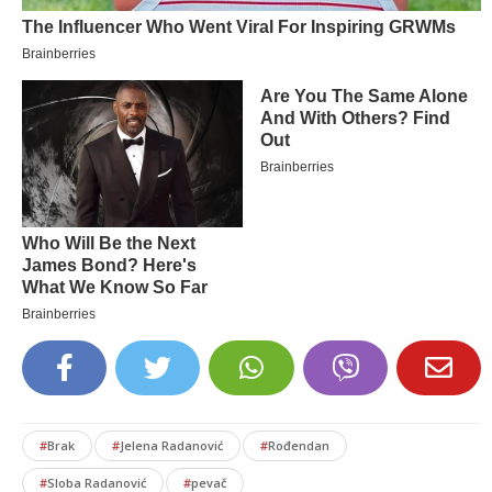
#
Brak
#
Jelena Radanović
#
Rođendan
#
Sloba Radanović
#
pevač