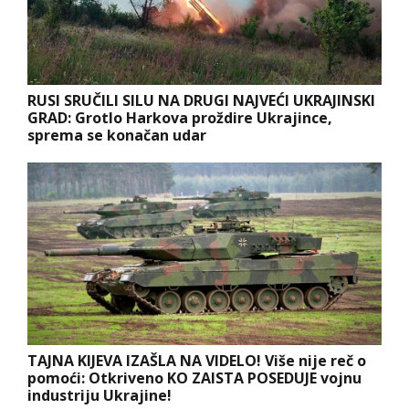
RUSI SRUČILI SILU NA DRUGI NAJVEĆI UKRAJINSKI
GRAD: Grotlo Harkova proždire Ukrajince,
sprema se konačan udar
TAJNA KIJEVA IZAŠLA NA VIDELO! Više nije reč o
pomoći: Otkriveno KO ZAISTA POSEDUJE vojnu
industriju Ukrajine!