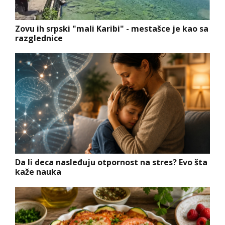
Zovu ih srpski "mali Karibi" - mestašce je kao sa
razglednice
Da li deca nasleđuju otpornost na stres? Evo šta
kaže nauka