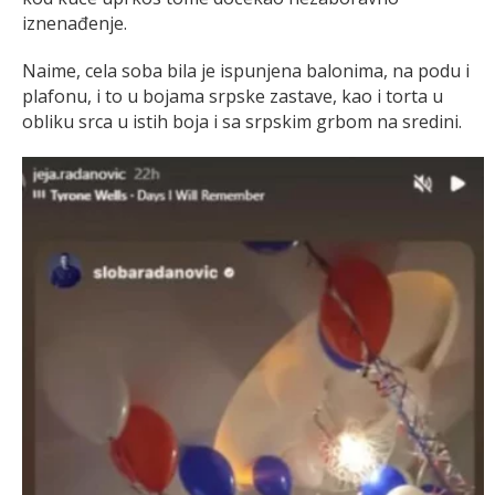
iznenađenje.
Naime, cela soba bila je ispunjena balonima, na podu i
plafonu, i to u bojama srpske zastave, kao i torta u
obliku srca u istih boja i sa srpskim grbom na sredini.