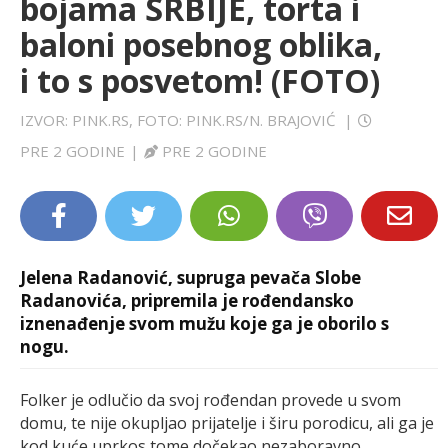
bojama SRBIJE, torta i
LIFESTYLE
baloni posebnog oblika,
i to s posvetom! (FOTO)
EXTRA
IZVOR: PINK.RS, FOTO: PINK.RS/N. BRAJOVIĆ
|
PRE 2 GODINE
|
PRE 2 GODINE
Jelena Radanović, supruga pevača Slobe
Radanovića, pripremila je rođendansko
iznenađenje svom mužu koje ga je oborilo s
nogu.
Folker je odlučio da svoj rođendan provede u svom
domu, te nije okupljao prijatelje i širu porodicu, ali ga je
kod kuće uprkos tome dočekao nezaboravno