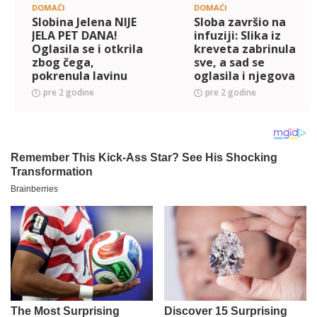
DOMAĆI
DOMAĆI
Slobina Jelena NIJE
Sloba završio na
JELA PET DANA!
infuziji: Slika iz
Oglasila se i otkrila
kreveta zabrinula
zbog čega,
sve, a sad se
pokrenula lavinu
oglasila i njegova
poruka (FOTO)
Jelena i otkrila šta
pre 2 godine
pre 2 godine
se dešava (FOTO)