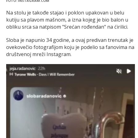
FOTO: INSTAGRAM.COM
Na stolu je takođe stajao i poklon upakovan u belu
kutiju sa plavom mašnom, a izna kojeg je bio balon u
obliku srca sa natpisom "Srećan rođendan" na ćirilici.
Sloba je napunio 34 godine, a ovaj predivan trenutak je
ovekovečio fotografijom koju je podelio sa fanovima na
društvenoj mreži Instagram.