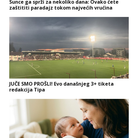
Sunce ga sprži za nekoliko dana: Ovako ćete
zaštititi paradajz tokom najvećih vrućina
JUČE SMO PROŠLI! Evo današnjeg 3+ tiketa
redakcija Tipa