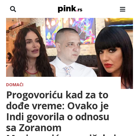
NASLOVNA
VESTI
ZADRUGA
SHOWBIZ
HRONIKA
DOMAĆI
Progovoriću kad za to
FARMERI
dođe vreme: Ovako je
Indi govorila o odnosu
TV
sa Zoranom
SPORT