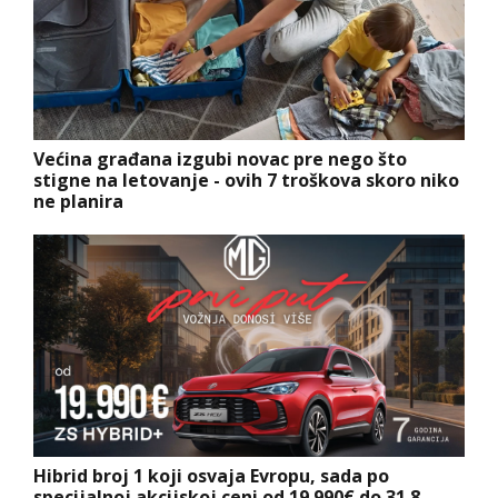
Većina građana izgubi novac pre nego što
stigne na letovanje - ovih 7 troškova skoro niko
ne planira
Hibrid broj 1 koji osvaja Evropu, sada po
specijalnoj akcijskoj ceni od 19.990€ do 31.8.