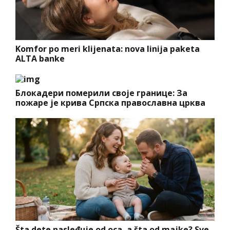
Komfor po meri klijenata: nova linija paketa
ALTA banke
Блокадери померили своје границе: За
пожаре је крива Српска православна црква
Šta dete nasleđuje od oca, a šta od majke? Sve