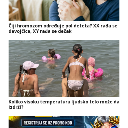
Čiji hromozom određuje pol deteta? XX rađa se
devojčica, XY rađa se dečak
Koliko visoku temperaturu ljudsko telo može da
izdrži?