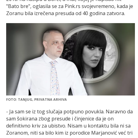
"Bato bre", oglasila se za Pink.rs svojevremeno, kada je
Zoranu bila izrečena presuda od 40 godina zatvora.
FOTO: TANJUG, PRIVATNA ARHIVA
- Ja sam se iz tog slučaja potpuno povukla. Naravno da
sam šokirana zbog presude i činjenice da je on
definitivno kriv za ubistvo. Nisam u kontaktu bila ni sa
Zoranom, niti sa bilo kim iz porodice Marjanović već tri