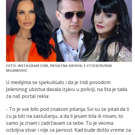
FOTO: INSTAGRAM.COM, PRIVATNA ARHIVA, E-STOCK/DUŠAN
MILENKOVIĆ
U medijima se spekulisalo i da je Indi povodom
Jeleninog ubistva davala izjavu u policiji, na šta je tada
za naš portal rekla:
- To je sve bilo pod znakom pitanja. Svi su se pitali da li
ću ja biti na saslušanju, a da li jesam bila ili nisam, to
samo ja znam i zadržavam za sebe. To je veoma
ozbiljna stvar i nije za javnost. Kad bude došlo vreme za