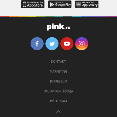
KONTAKT
MARKETING
IMPRESSUM
USLOVI KORIŠĆENJA
PIŠITE NAM