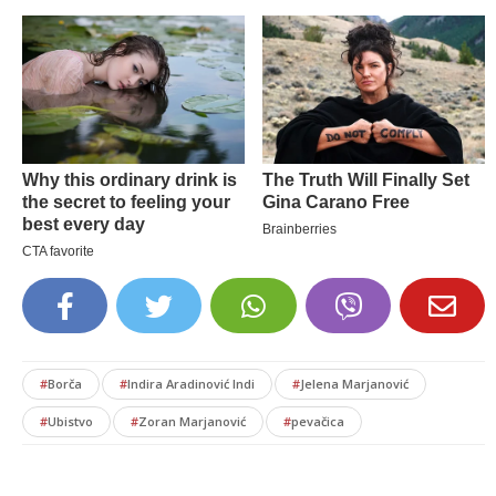
#
Borča
#
Indira Aradinović Indi
#
Jelena Marjanović
#
Ubistvo
#
Zoran Marjanović
#
pevačica