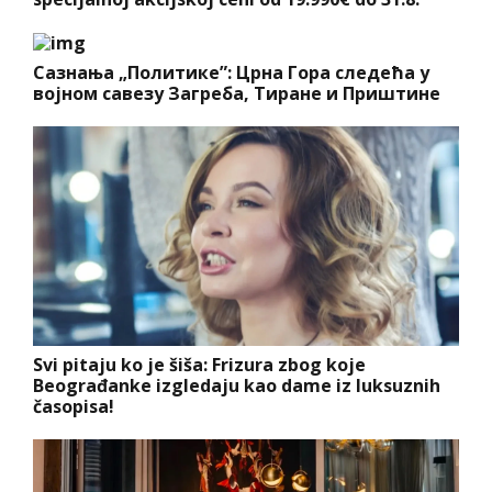
Сазнања „Политике”: Црна Гора следећа у
војном савезу Загреба, Тиране и Приштине
Svi pitaju ko je šiša: Frizura zbog koje
Beograđanke izgledaju kao dame iz luksuznih
časopisa!