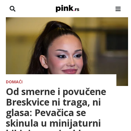
NASLOVNA
VESTI
ZADRUGA
SHOWBIZ
HRONIKA
DOMAĆI
Od smerne i povučene
FARMERI
Breskvice ni traga, ni
glasa: Pevačica se
TV
skinula u minijaturni
SPORT