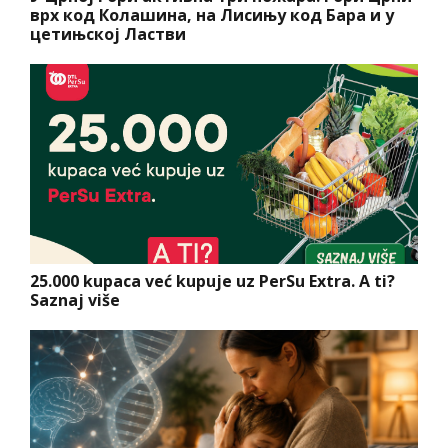
врх код Колашина, на Лисињу код Бара и у
цетињској Ластви
25.000 kupaca već kupuje uz PerSu Extra. A ti?
Saznaj više