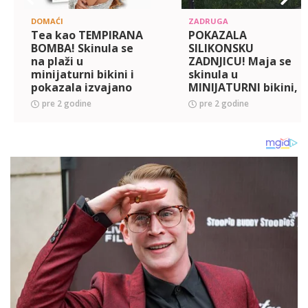
DOMAĆI
ZADRUGA
Tea kao TEMPIRANA
POKAZALA
BOMBA! Skinula se
SILIKONSKU
na plaži u
ZADNJICU! Maja se
minijaturni bikini i
skinula u
pokazala izvajano
MINIJATURNI bikini,
telo! NIJE ZA ONE SA
pa pokazala svoje
pre 2 godine
pre 2 godine
SLABIM
zmijsko telo! Nije
SRCEM (FOTO)
za one sa slabim
srcem! (VIDEO)