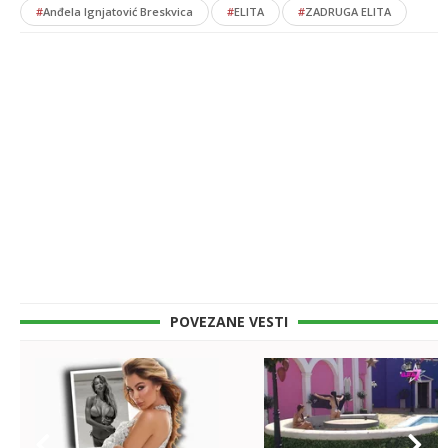
#
Anđela Ignjatović Breskvica
#
ELITA
#
ZADRUGA ELITA
POVEZANE VESTI