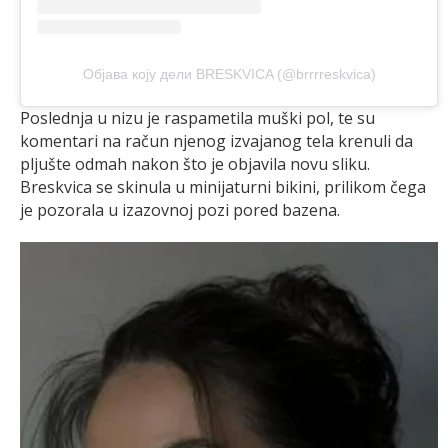
Објава коју дели BRESKVICA (@brrrreskvica)
Poslednja u nizu je raspametila muški pol, te su
komentari na račun njenog izvajanog tela krenuli da
pljušte odmah nakon što je objavila novu sliku.
Breskvica se skinula u minijaturni bikini, prilikom čega
je pozorala u izazovnoj pozi pored bazena.