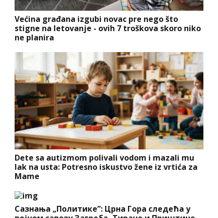
Većina građana izgubi novac pre nego što
stigne na letovanje - ovih 7 troškova skoro niko
ne planira
Dete sa autizmom polivali vodom i mazali mu
lak na usta: Potresno iskustvo žene iz vrtića za
Mame
Сазнања „Политике”: Црна Гора следећа у