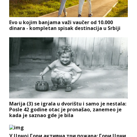
Evo u kojim banjama važi vaučer od 10.000
dinara - kompletan spisak destinacija u Srbiji
Marija (3) se igrala u dvorištu i samo je nestala:
Posle 42 godine otac je pronašao, zanemeo je
kada je saznao gde je bila
У Црној Гори активна три пожара: Гори Црни