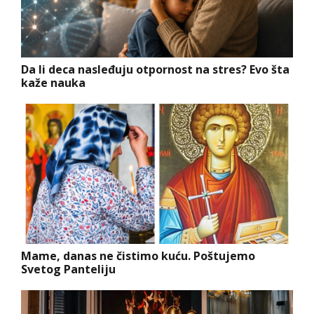
Da li deca nasleđuju otpornost na stres? Evo šta
kaže nauka
Mame, danas ne čistimo kuću. Poštujemo
Svetog Panteliju