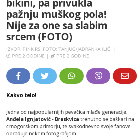
bikini, pa privukla
LIFESTYLE
pažnju muškog pola!
Nije za one sa slabim
EXTRA
srcem (FOTO)
IZVOR: PINK.RS, FOTO: TANJUG/JADRANKA ILIĆ
|
PRE 2 GODINE
|
PRE 2 GODINE
Kakvo telo!
Jedna od najpopularnijih pevačica mlađe generacije,
Anđela Ignjatović - Breskvica
trenutno se baškari na
crnogorskom primorju, te svakodnevno svoje fanove
obraduje nekom fotografijom.