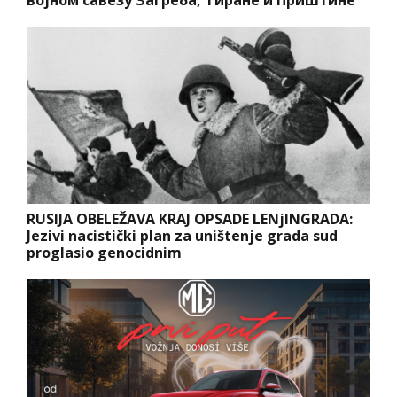
војном савезу Загреба, Тиране и Приштине
RUSIJA OBELEŽAVA KRAJ OPSADE LENjINGRADA:
Jezivi nacistički plan za uništenje grada sud
proglasio genocidnim