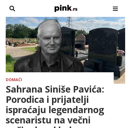
NASLOVNA
VESTI
ZADRUGA
SHOWBIZ
HRONIKA
DOMAĆI
Sahrana Siniše Pavića:
FARMERI
Porodica i prijatelji
ispraćaju legendarnog
TV
scenaristu na večni
SPORT