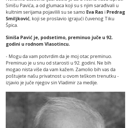
Sinišu Pavića, a od glumaca koji su s njim sarađivali u
kultnim serijama pojavilili su se samo
Eva Ras
i
Predrag
Smiljković
, koji se proslavio igrajući čuvenog Tiku
Špica.
Siniša Pavić je, podsetimo, preminuo juče u 92.
godini u rodnom Vlasotincu.
- Mogu da vam potvrdim da je moj otac preminuo.
Preminuo je u snu od starosti u 92. godini. Ne bih
mogao nista više da vam kažem. Zamolio bih vas da
poštujete našu privatnost u ovom teškom trenutku -
izjavio je juče njegov sin Vladimir za medije.