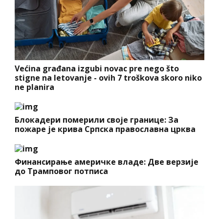
Većina građana izgubi novac pre nego što
stigne na letovanje - ovih 7 troškova skoro niko
ne planira
Блокадери померили своје границе: За
пожаре је крива Српска православна црква
Финансирање америчке владе: Две верзије
до Трамповог потписа