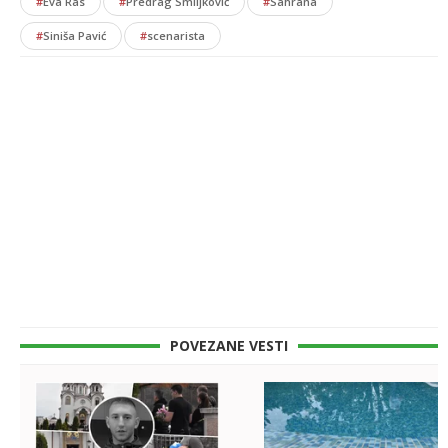
#
Eva Ras
#
Predrag Smiljković
#
Sahrana
#
Siniša Pavić
#
scenarista
POVEZANE VESTI