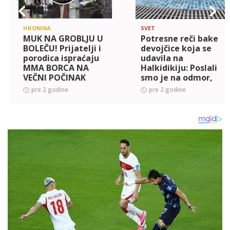
HRONIKA
SVET
MUK NA GROBLJU U
Potresne reči bake
BOLEČU! Prijatelji i
devojčice koja se
porodica ispraćaju
udavila na
MMA BORCA NA
Halkidikiju: Poslali
VEČNI POČINAK
smo je na odmor,
(FOTO)
vratili su je mrtvu
pre 2 godine
pre 2 godine