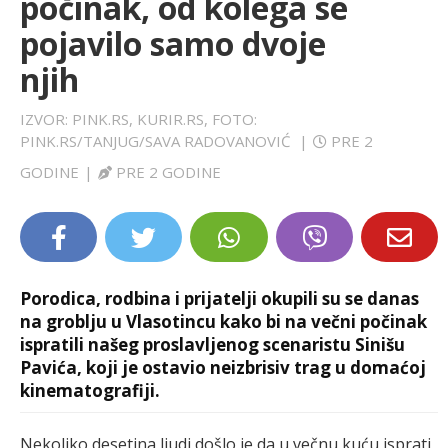
počinak, od kolega se
LIFESTYLE
pojavilo samo dvoje
njih
EXTRA
IZVOR: PINK.RS, KURIR.RS, FOTO:
PINK.RS/TANJUG/SAVA RADOVANOVIĆ
|
PRE 2
GODINE
|
PRE 2 GODINE
Porodica, rodbina i prijatelji okupili su se danas
na groblju u Vlasotincu kako bi na večni počinak
ispratili našeg proslavljenog scenaristu Sinišu
Pavića, koji je ostavio neizbrisiv trag u domaćoj
kinematografiji.
Nekoliko desetina ljudi došlo je da u večnu kuću isprati