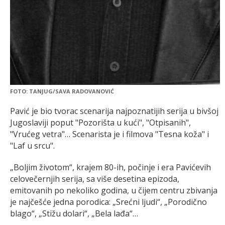
FOTO: TANJUG/SAVA RADOVANOVIĆ
Pavić je bio tvorac scenarija najpoznatijih serija u bivšoj
Jugoslaviji poput "Pozorišta u kući", "Otpisanih",
"Vrućeg vetra"… Scenarista je i filmova "Tesna koža" i
"Laf u srcu".
„Boljim životom“, krajem 80-ih, počinje i era Pavićevih
celovečernjih serija, sa više desetina epizoda,
emitovanih po nekoliko godina, u čijem centru zbivanja
je najčešće jedna porodica: „Srećni ljudi“, „Porodično
blago“, „Stižu dolari“, „Bela lađa“…