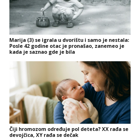
Marija (3) se igrala u dvorištu i samo je nestala:
Posle 42 godine otac je pronašao, zanemeo je
kada je saznao gde je bila
Čiji hromozom određuje pol deteta? XX rađa se
devojčica, XY rađa se dečak