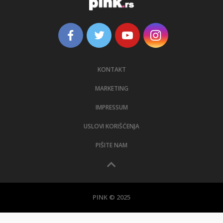
KONTAKT
MARKETING
IMPRESSUM
USLOVI KORIŠĆENJA
PIŠITE NAM
PINK © 2025