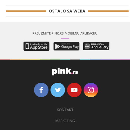
Сазнања „Политике”: Ко је поставио замку
Митрополиту Методију у Горњем Заостру