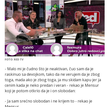
FOTO: RED TV
- Malo mi je čudno što je neaktivan, čuo sam da je
raskinuo sa devojkom, tako da ne verujem da je zbog
toga, mada ako je zbog toga, ja mu skidam kapu jer ja
cenim kada je neko predan i veran - rekao je Mensur
koji je potom otkrio da je i on slobodan:
- Ja sam srećno slobodan i ne krijem to - rekao je
Mensur.