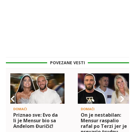
POVEZANE VESTI
DOMAĆI
DOMAĆI
Priznao sve: Evo da
On je nestabilan:
li je Mensur bio sa
Mensur raspalio
Anđelom Đuričić!
rafal po Terzi jer je
prevario trudnu