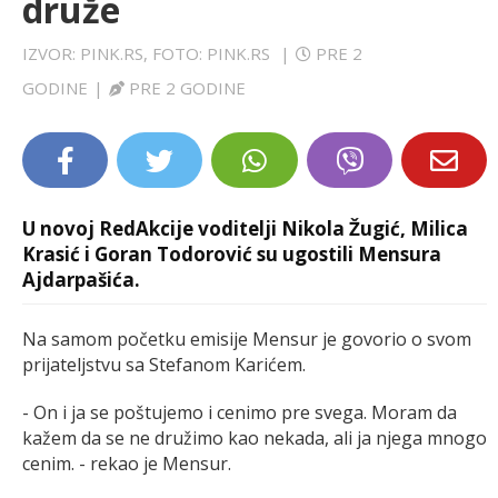
druže
LIFESTYLE
IZVOR: PINK.RS, FOTO: PINK.RS
|
PRE 2
EXTRA
GODINE
|
PRE 2 GODINE
U novoj RedAkcije voditelji Nikola Žugić, Milica
Krasić i Goran Todorović su ugostili Mensura
Ajdarpašića.
Na samom početku emisije Mensur je govorio o svom
prijateljstvu sa Stefanom Karićem.
- On i ja se poštujemo i cenimo pre svega. Moram da
kažem da se ne družimo kao nekada, ali ja njega mnogo
cenim. - rekao je Mensur.