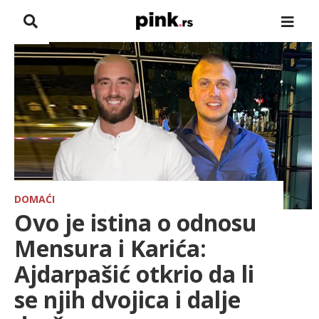
NASLOVNA
VESTI
ZADRUGA
SHOWBIZ
HRONIKA
DOMAĆI
Ovo je istina o odnosu
FARMERI
Mensura i Karića:
Ajdarpašić otkrio da li
TV
se njih dvojica i dalje
SPORT