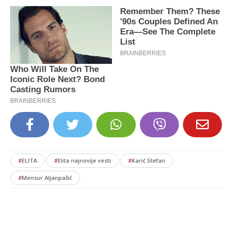
#
ELITA
#
Elita najnovije vesti
#
Karić Stefan
#
Mensur Aljanpašić