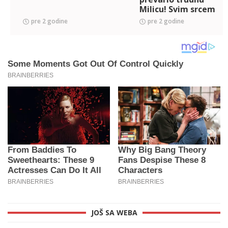
Milicu! Svim srcem
stao uz nju
pre 2 godine
pre 2 godine
JOŠ SA WEBA