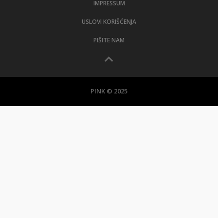
Hibrid broj 1 koji osvaja Evropu, sada po
specijalnoj akcijskoj ceni od 19.990€ do 31.8.
REGISTRUJ SE UZ PROMO KOD CASINO Preuzmi
1500 BESPLATNIH SPINOVA