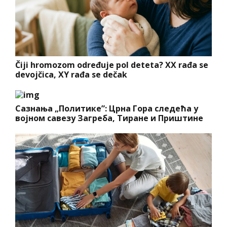
Čiji hromozom određuje pol deteta? XX rađa se
devojčica, XY rađa se dečak
Сазнања „Политике”: Црна Гора следећа у
војном савезу Загреба, Тиране и Приштине