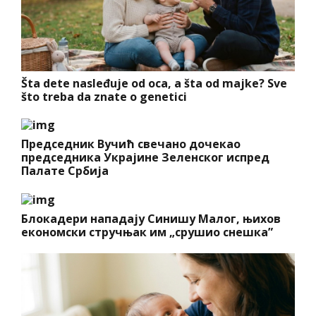
Šta dete nasleđuje od oca, a šta od majke? Sve
što treba da znate o genetici
Председник Вучић свечано дочекао
председника Украјине Зеленског испред
Палате Србија
Блокадери нападају Синишу Малог, њихов
економски стручњак им „срушио снешка”