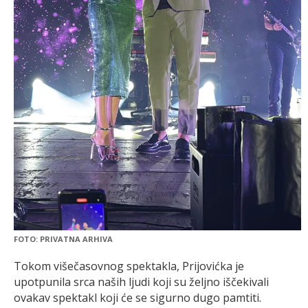
FOTO: PRIVATNA ARHIVA
Tokom višečasovnog spektakla, Prijovićka je
upotpunila srca naših ljudi koji su željno iščekivali
ovakav spektakl koji će se sigurno dugo pamtiti.