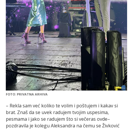
FOTO: PRIVATNA ARHIVA
– Rekla sam već koliko te volim i poštujem i kakav si
brat. Znaš da se uvek radujem tvojim uspesima,
pesmama i jako se radujem što si večeras ovde–
pozdravila je kolegu Aleksandra na čemu se Živković