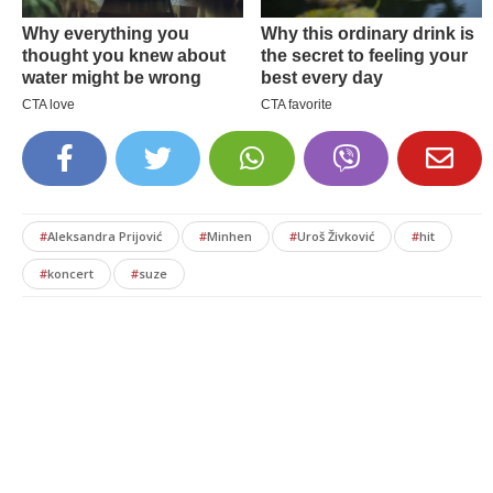
#
Aleksandra Prijović
#
Minhen
#
Uroš Živković
#
hit
#
koncert
#
suze