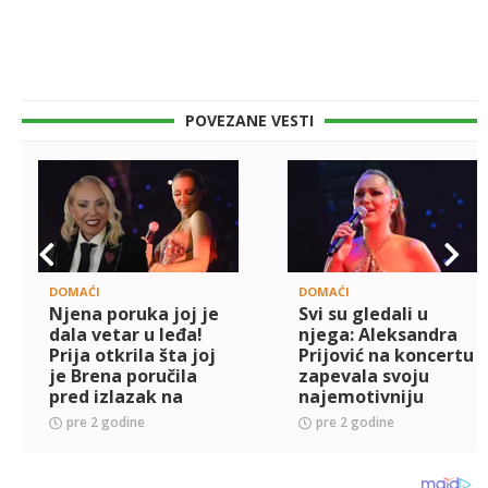
POVEZANE VESTI
DOMAĆI
DOMAĆI
Njena poruka joj je
Svi su gledali u
dala vetar u leđa!
njega: Aleksandra
Prija otkrila šta joj
Prijović na koncertu
je Brena poručila
zapevala svoju
pred izlazak na
najemotivniju
binu: Značilo mi je....
baladu, a evo šta je
pre 2 godine
pre 2 godine
za to vreme radio
njen suprug Filip
Živojino