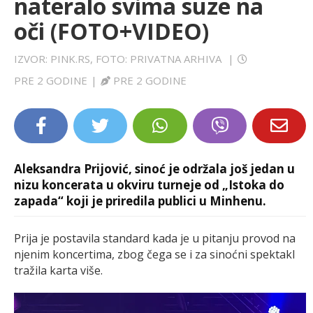
nateralo svima suze na
LIFESTYLE
oči (FOTO+VIDEO)
EXTRA
IZVOR: PINK.RS, FOTO: PRIVATNA ARHIVA
|
PRE 2 GODINE
|
PRE 2 GODINE
Aleksandra Prijović, sinoć je održala još jedan u
nizu koncerata u okviru turneje od „Istoka do
zapada“ koji je priredila publici u Minhenu.
Prija je postavila standard kada je u pitanju provod na
njenim koncertima, zbog čega se i za sinoćni spektakl
tražila karta više.