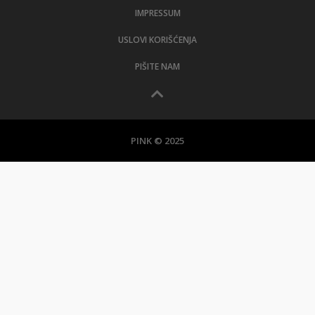
IMPRESSUM
USLOVI KORIŠĆENJA
PIŠITE NAM
PINK © 2025