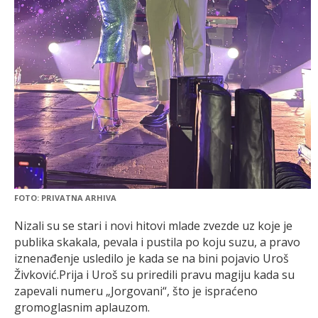
FOTO: PRIVATNA ARHIVA
Nizali su se stari i novi hitovi mlade zvezde uz koje je
publika skakala, pevala i pustila po koju suzu, a pravo
iznenađenje usledilo je kada se na bini pojavio Uroš
Živković.Prija i Uroš su priredili pravu magiju kada su
zapevali numeru „Jorgovani“, što je ispraćeno
gromoglasnim aplauzom.