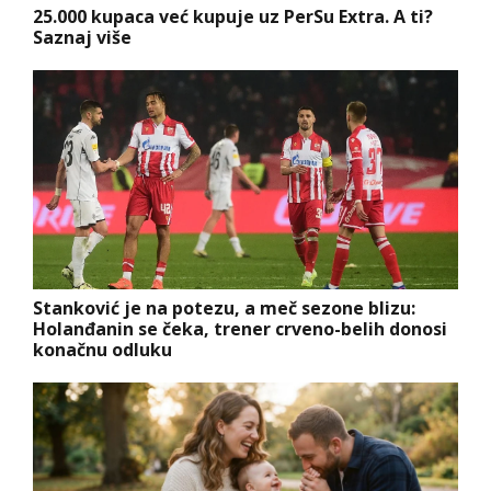
25.000 kupaca već kupuje uz PerSu Extra. A ti?
Saznaj više
Stanković je na potezu, a meč sezone blizu:
Holanđanin se čeka, trener crveno-belih donosi
konačnu odluku