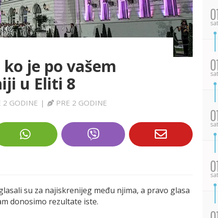
0
sa
vo ko je po vašem
0
sa
ji u Eliti 8
 2 GODINE
|
PRE 2 GODINE
0
sa
0
sa
lasali su za najiskrenijeg među njima, a pravo glasa
vam donosimo rezultate iste.
0