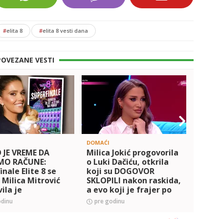
#
elita 8
#
elita 8 vesti dana
POVEZANE VESTI
DOMAĆI
DOMAĆ
 JE VREME DA
Milica Jokić progovorila
EKSK
MO RAČUNE:
o Luki Dačiću, otkrila
PAPA
inale Elite 8 se
koji su DOGOVOR
šta j
a Milica Mitrović
SKLOPILI nakon raskida,
Kulić
ila je
a evo koji je frajer po
psihi
rijum objavom -
njenom ukusu (VIDEO)
PALA
odinu
pre godinu
pre 
U MOMENTI KOJI
(FOT
LEŽILI