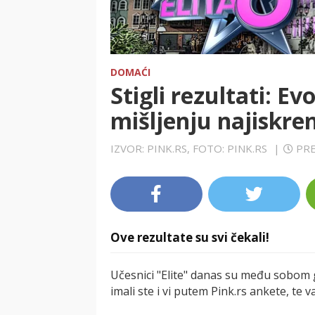
DOMAĆI
Stigli rezultati: E
mišljenju najiskreni
IZVOR: PINK.RS, FOTO: PINK.RS
|
PRE
Ove rezultate su svi čekali!
Učesnici "Elite" danas su među sobom g
imali ste i vi putem Pink.rs ankete, te 