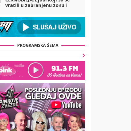
t
vratili u zabranjenu zonu i
odbili da napuste svoje
domove
PROGRAMSKA ŠEMA