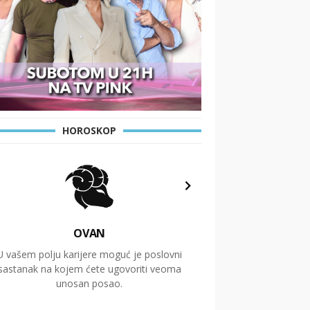
HOROSKOP
OVAN
U vašem polju karijere moguć je poslovni
Putovanja i čitav niz
sastanak na kojem ćete ugovoriti veoma
glavnu temu ovog 
unosan posao.
temelje dugoro