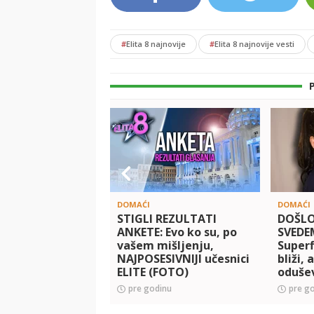
#
Elita 8 najnovije
#
Elita 8 najnovije vesti
DOMAĆI
DOMAĆI
STIGLI REZULTATI
DOŠLO
ANKETE: Evo ko su, po
SVEDE
vašem mišljenju,
Superf
NAJPOSESIVNIJI učesnici
bliži, 
ELITE (FOTO)
odušev
audito
pre godinu
pre g
OVO S
SU OBE