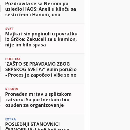
Pozdravila se sa Neriom pa
1
usledio HAOS: Aneli u klinču sa
t
sestrićem i Hanom, ona
pokazala dokaze protiv Site
(VIDEO)
SVET
Majka i sin poginuli u povratku
1
iz Grčke: Zakucali se u kamion,
t
nije im bilo spasa
POLITIKA
'ZAŠTO SE PRAVDAMO ZBOG
1
SRPSKOG SVETA?' Vulin poručio
t
- Proces je započeo i više se ne
može zaustaviti
REGION
Pronađen mrtav u splitskom
1
zatvoru: Sa partnerkom bio
t
osuđen za organizovanje
prostitucije, jednu devojku
oteo od momka i silovao
EXTRA
POSLEDNJI STANOVNICI
1
ČERNOBILJA: Ljudi koji su se