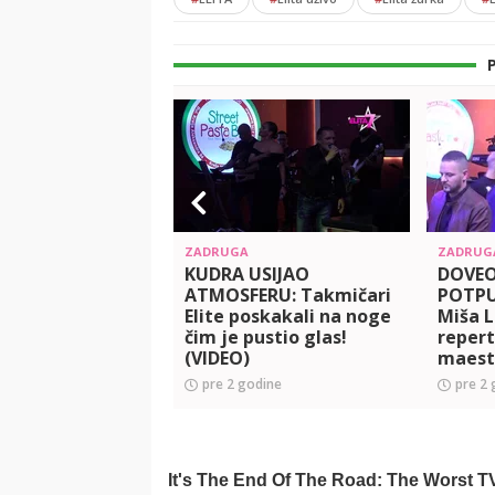
ZADRUGA
ZADRUG
KUDRA USIJAO
DOVEO
ATMOSFERU: Takmičari
POTPU
Elite poskakali na noge
Miša 
čim je pustio glas!
reper
(VIDEO)
maest
RAZGA
pre 2 godine
pre 2 
'Elite!