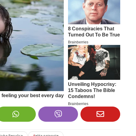
Ljuba Perućica
#
elita najnovije