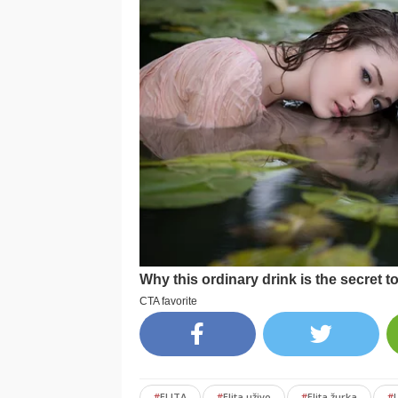
#
ELITA
#
Elita uživo
#
Elita žurka
#