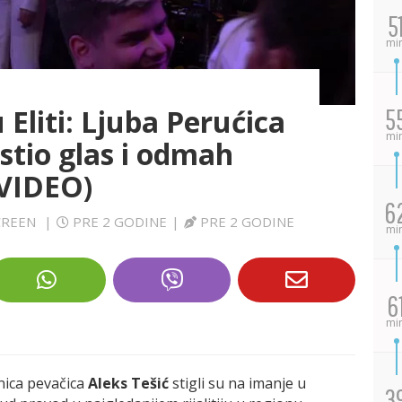
5
mi
 Eliti: Ljuba Perućica
5
mi
stio glas i odmah
(VIDEO)
6
SCREEN
|
PRE 2 GODINE
|
PRE 2 GODINE
mi
6
mi
nica pevačica
Aleks Tešić
stigli su na imanje u
3