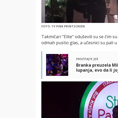
FOTO: TV PINK PRINTSCREEN
Takmičari "Elite" oduševili su se čim su
odmah pustio glas, a učesnici su pali u 
pročitajte još
Branka preuzela Mil
lupanja, evo da li jo