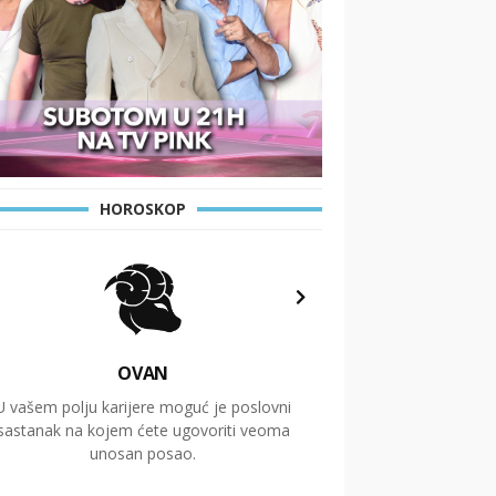
HOROSKOP
OVAN
U vašem polju karijere moguć je poslovni
Putovanja i čitav niz
sastanak na kojem ćete ugovoriti veoma
glavnu temu ovog 
unosan posao.
temelje dugoro