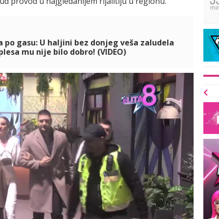
d provod u najgledanijem rijalitiju u regionu.
mi
a po gasu: U haljini bez donjeg veša zaludela
plesa mu nije bilo dobro! (VIDEO)