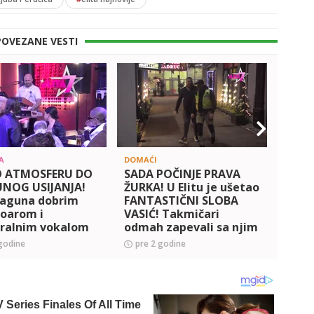
POVEZANE VESTI
A
DOMAĆI
DOMAĆ
 ATMOSFERU DO
SADA POČINJE PRAVA
ŠIMA
NOG USIJANJA!
ŽURKA! U Elitu je ušetao
POPU
Laguna dobrim
FANTASTIČNI SLOBA
Člani
toarom i
VASIĆ! Takmičari
Elito
ralnim vokalom
odmah zapevali sa njim
SVIM
LIO učesnike
u glas! (VIDEO)
stra
godine
pre 2 godine
pre 
' (VIDEO)
učesn
kolen