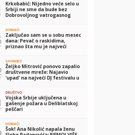
Krkobabić: Nijedno veće selo u
1
Srbiji ne sme da bude bez
n
Dobrovoljnog vatrogasnog
društva
DOMAĆI
Zaključao sam se u sobu mesec
5
dana: Pevač o raskidima,
n
priznao šta mu je najveći
problem
SHOWBIZ
Željko Mitrović ponovo zapalio
2
društvene mreže: Najavio
n
'upad' na najveći DJ festivalu u
Kanu uz hit obradu (VIDEO)
DRUŠTVO
Vojska Srbije uključena u
1
gašenje požara u Deliblatskoj
n
peščari
DOMAĆI
Šok! Ana Nikolić napala ženu
9
Slobe Radanovića: NEMOJ VIŠE