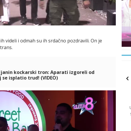
 ih videli i odmah su ih srdačno pozdravili. On je
trans.
janin kockarski tron: Aparati izgoreli od
j se isplatio trud! (VIDEO)