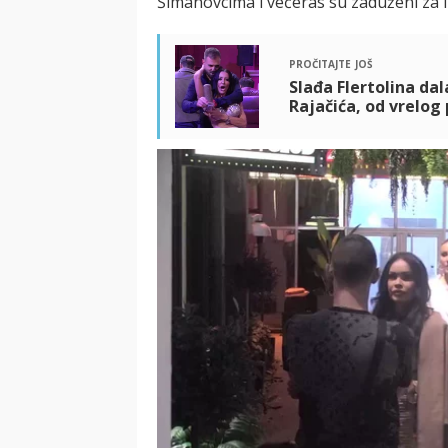
Šimanovcima i večeras su zaduženi za lu
pročitajte još
Slađa Flertolina dal
Rajačića, od vrelog 