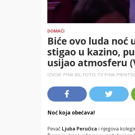
DOMAĆI
Biće ovo luda noć u
stigao u kazino, pu
usijao atmosferu 
IZVOR: PINK.RS, FOTO: TV PINK PRINT
Noć koja obećava!
Pevač
Ljuba Perućica
i njegova kolegi