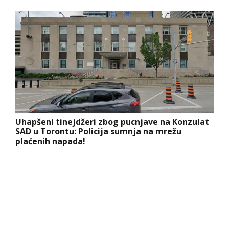
Uhapšeni tinejdžeri zbog pucnjave na Konzulat
SAD u Torontu: Policija sumnja na mrežu
plaćenih napada!