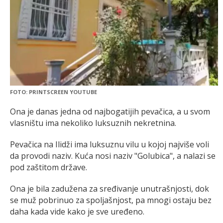
FOTO: PRINTSCREEN YOUTUBE
Ona je danas jedna od najbogatijih pevačica, a u svom
vlasništu ima nekoliko luksuznih nekretnina.
Pevačica na Ilidži ima luksuznu vilu u kojoj najviše voli
da provodi naziv. Kuća nosi naziv "Golubica", a nalazi se
pod zaštitom države.
Ona je bila zadužena za sređivanje unutrašnjosti, dok
se muž pobrinuo za spoljašnjost, pa mnogi ostaju bez
daha kada vide kako je sve uređeno.