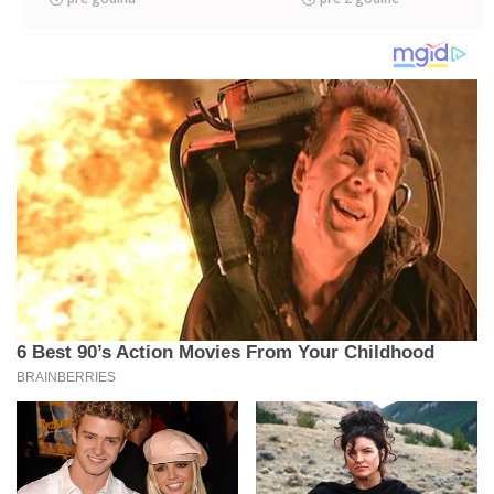
nameštaj, kamin i
komšija Ronaldo, a
ogroman bazen...
u Majamiju ima
(FOTO)
ključeve privatnog
parka (FOT