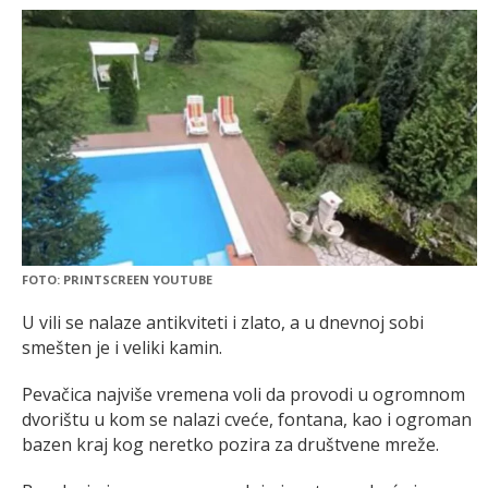
FOTO: PRINTSCREEN YOUTUBE
U vili se nalaze antikviteti i zlato, a u dnevnoj sobi
smešten je i veliki kamin.
Pevačica najviše vremena voli da provodi u ogromnom
dvorištu u kom se nalazi cveće, fontana, kao i ogroman
bazen kraj kog neretko pozira za društvene mreže.