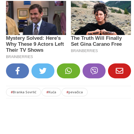
#
Branka Sovrlić
#
Kuća
#
pevačica