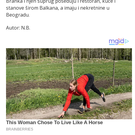
Branka i njen suprug poseduju i restoran, kuće i
stanove širom Balkana, a imaju i nekretnine u
Beogradu.
Autor: N.B.