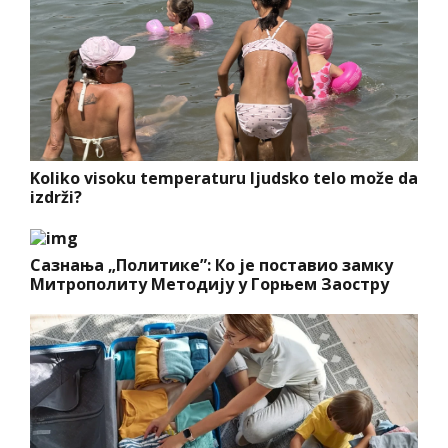
Koliko visoku temperaturu ljudsko telo može da
izdrži?
Сазнања „Политике”: Ко је поставио замку
Митрополиту Методију у Горњем Заостру