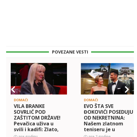
POVEZANE VESTI
DOMAĆI
DOMAĆI
VILA BRANKE
EVO ŠTA SVE
SOVRLIĆ POD
ĐOKOVIĆI POSEDUJU
ZAŠTITOM DRŽAVE!
OD NEKRETNINA:
Pevačica uživa u
Našem zlatnom
svili i kadifi: Zlato,
teniseru je u
umetnine, stilski
Njujorku prvi
pre godinu
pre 2 godine