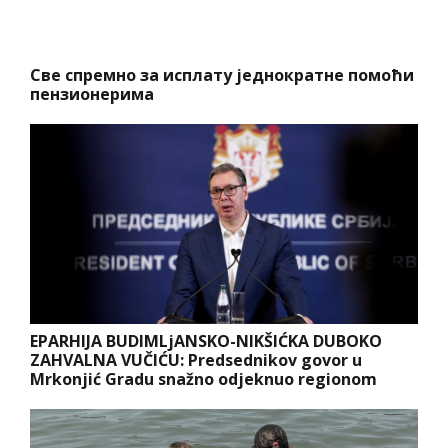
Све спремно за исплату једнократне помоћи
пензионерима
EPARHIJA BUDIMLjANSKO-NIKŠIĆKA DUBOKO
ZAHVALNA VUČIĆU: Predsednikov govor u
Mrkonjić Gradu snažno odjeknuo regionom