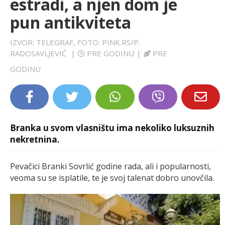
estradi, a njen dom je
LIFESTYLE
pun antikviteta
EXTRA
IZVOR: TELEGRAF, FOTO: PINK.RS/P.
RADOSAVLJEVIĆ
|
PRE GODINU
|
PRE
GODINU
Branka u svom vlasništu ima nekoliko luksuznih
nekretnina.
Pevačici Branki Sovrlić godine rada, ali i popularnosti,
veoma su se isplatile, te je svoj talenat dobro unovčila.