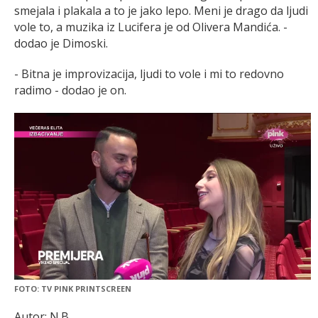
smejala i plakala a to je jako lepo. Meni je drago da ljudi
vole to, a muzika iz Lucifera je od Olivera Mandića. -
dodao je Dimoski.
- Bitna je improvizacija, ljudi to vole i mi to redovno
radimo - dodao je on.
FOTO: TV PINK PRINTSCREEN
Autor: N.B.