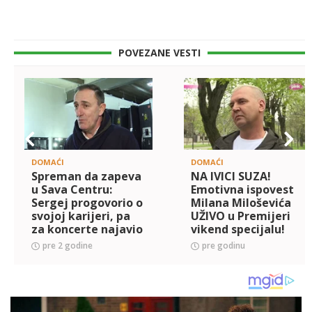
POVEZANE VESTI
DOMAĆI
DOMAĆI
Spreman da zapeva
NA IVICI SUZA!
u Sava Centru:
Emotivna ispovest
Sergej progovorio o
Milana Miloševića
svojoj karijeri, pa
UŽIVO u Premijeri
za koncerte najavio
vikend specijalu!
velika iznenađenja
Progovorio o majci i
pre 2 godine
pre godinu
njenoj borbi za
život koja traje 70
dana,