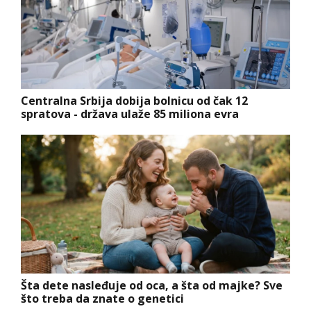
Centralna Srbija dobija bolnicu od čak 12
spratova - država ulaže 85 miliona evra
Šta dete nasleđuje od oca, a šta od majke? Sve
što treba da znate o genetici