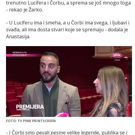
trenutno Lucifera i Čorbu, a sprema se još mnogo toga
- rekao je Žarko.
- U Luciferu ima i smeha, a u Čorbi ima svega, i ljubavi i
svađa, ali ima dosta stvari koje se spremaju - dodala je
Anastasija.
FOTO: TV PINK PRINTSCREEN
- I Čorbi smo pevali pesme velike legende, publika se i