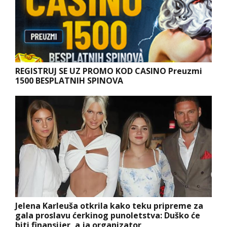
REGISTRUJ SE UZ PROMO KOD CASINO Preuzmi
1500 BESPLATNIH SPINOVA
Jelena Karleuša otkrila kako teku pripreme za
gala proslavu ćerkinog punoletstva: Duško će
biti finansijer, a ja organizator