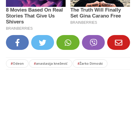
#
Odeon
#
anastasija knežević
#
Žarko Dimoski