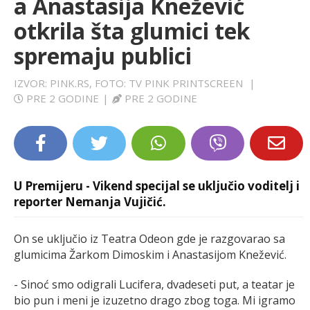
a Anastasija Knežević
LIFESTYLE
otkrila šta glumici tek
spremaju publici
EXTRA
IZVOR: PINK.RS, FOTO: TV PINK PRINTSCREEN
|
PRE 2 GODINE
|
PRE 2 GODINE
U Premijeru - Vikend specijal se uključio voditelj i
reporter Nemanja Vujičić.
On se uključio iz Teatra Odeon gde je razgovarao sa
glumicima Žarkom Dimoskim i Anastasijom Knežević.
- Sinoć smo odigrali Lucifera, dvadeseti put, a teatar je
bio pun i meni je izuzetno drago zbog toga. Mi igramo