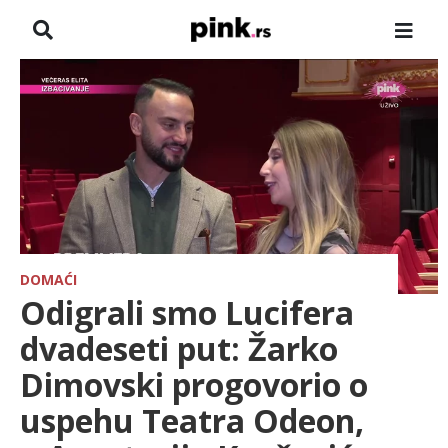
NASLOVNA
VESTI
ZADRUGA
SHOWBIZ
HRONIKA
DOMAĆI
Odigrali smo Lucifera
FARMERI
dvadeseti put: Žarko
Dimovski progovorio o
TV
uspehu Teatra Odeon,
SPORT