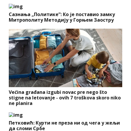
Сазнања „Политике”: Ко је поставио замку
Митрополиту Методију у Горњем Заостру
Većina građana izgubi novac pre nego što
stigne na letovanje - ovih 7 troškova skoro niko
ne planira
Петковић: Курти не преза ни од чега у жељи
да сломи Србе