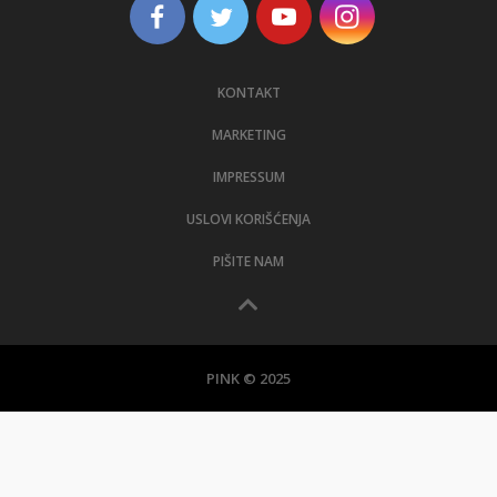
KONTAKT
MARKETING
IMPRESSUM
USLOVI KORIŠĆENJA
PIŠITE NAM
PINK © 2025