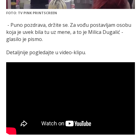
FOTO: TV PINK PRINTSCREEN
- Puno pozdrava, držite se. Za vođu postavljam osobu
koja je uvek bila tu uz mene, a to je Milica Dugalić -
glasilo je pismo.
Detaljnije pogledajte u video-klipu.