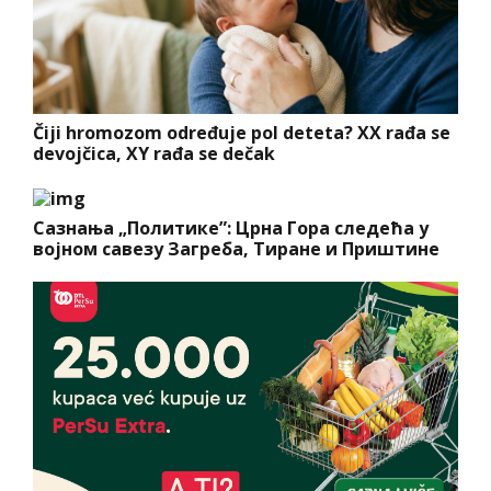
Čiji hromozom određuje pol deteta? XX rađa se
devojčica, XY rađa se dečak
Сазнања „Политике”: Црна Гора следећа у
војном савезу Загреба, Тиране и Приштине