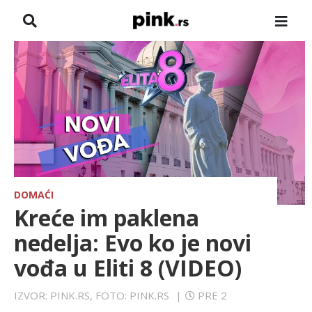
NASLOVNA
VESTI
ZADRUGA
SHOWBIZ
HRONIKA
DOMAĆI
Kreće im paklena
FARMERI
nedelja: Evo ko je novi
vođa u Eliti 8 (VIDEO)
TV
IZVOR: PINK.RS, FOTO: PINK.RS
|
PRE 2
SPORT