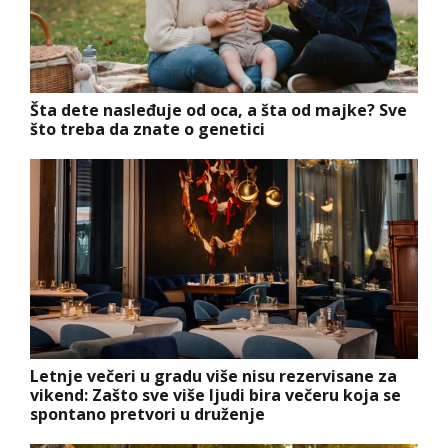
Šta dete nasleđuje od oca, a šta od majke? Sve
što treba da znate o genetici
Letnje večeri u gradu više nisu rezervisane za
vikend: Zašto sve više ljudi bira večeru koja se
spontano pretvori u druženje