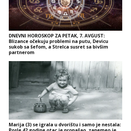
DNEVNI HOROSKOP ZA PETAK, 7. AVGUST:
Blizance očekuju problemi na putu, Devicu
sukob sa šefom, a Strelca susret sa bivšim
partnerom
Marija (3) se igrala u dvorištu i samo je nestala:
Posle 42 godine otac je pronašao, zanemeo je