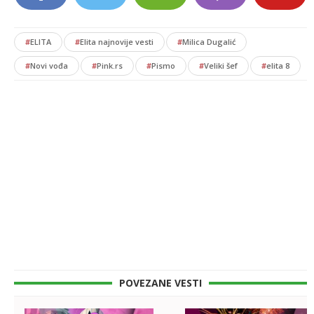
#
ELITA
#
Elita najnovije vesti
#
Milica Dugalić
#
Novi vođa
#
Pink.rs
#
Pismo
#
Veliki šef
#
elita 8
POVEZANE VESTI