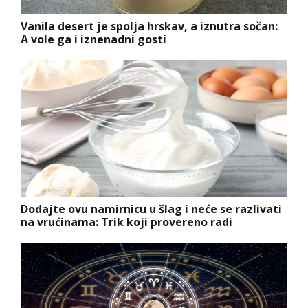
Vanila desert je spolja hrskav, a iznutra sočan:
A vole ga i iznenadni gosti
Dodajte ovu namirnicu u šlag i neće se razlivati
na vrućinama: Trik koji provereno radi