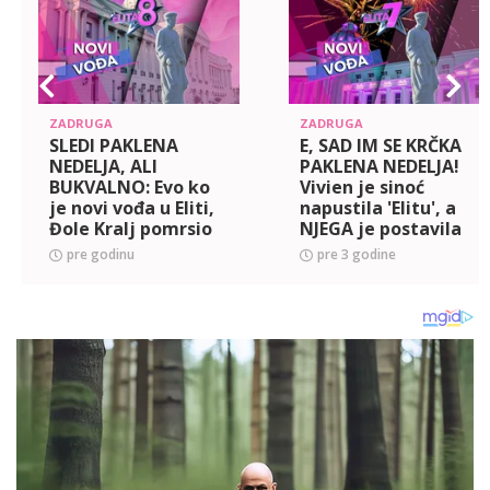
ZADRUGA
ZADRUGA
SLEDI PAKLENA
E, SAD IM SE KRČKA
NEDELJA, ALI
PAKLENA NEDELJA!
BUKVALNO: Evo ko
Vivien je sinoć
je novi vođa u Eliti,
napustila 'Elitu', a
Đole Kralj pomrsio
NJEGA je postavila
konce takmičarima!
za vođu!
pre godinu
pre 3 godine
(VIDEO)