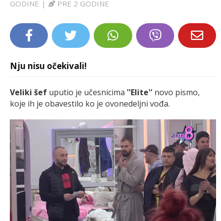
GODINE
|
PRE 2 GODINE
LIFESTYLE
EXTRA
Nju nisu očekivali!
Veliki šef
uputio je učesnicima
''Elite''
novo pismo,
koje ih je obavestilo ko je ovonedeljni vođa.