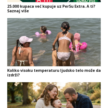
25.000 kupaca već kupuje uz PerSu Extra. A ti?
Saznaj više
Koliko visoku temperaturu ljudsko telo može da
izdrži?