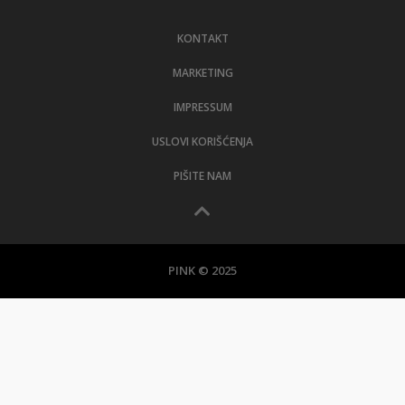
KONTAKT
MARKETING
IMPRESSUM
USLOVI KORIŠĆENJA
PIŠITE NAM
PINK © 2025