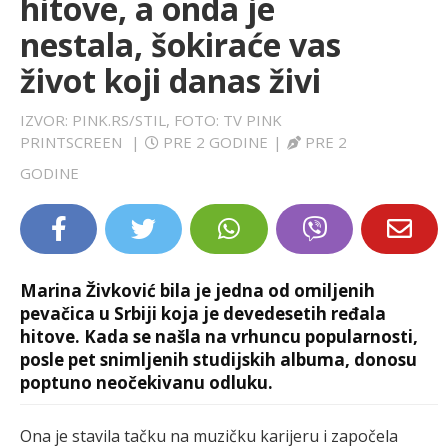
hitove, a onda je
LIFESTYLE
nestala, šokiraće vas
život koji danas živi
EXTRA
IZVOR: PINK.RS/STIL, FOTO: TV PINK
PRINTSCREEN
|
PRE 2 GODINE
|
PRE 2
GODINE
Marina Živković bila je jedna od omiljenih
pevačica u Srbiji koja je devedesetih ređala
hitove. Kada se našla na vrhuncu popularnosti,
posle pet snimljenih studijskih albuma, donosu
poptuno neočekivanu odluku.
Ona je stavila tačku na muzičku karijeru i započela