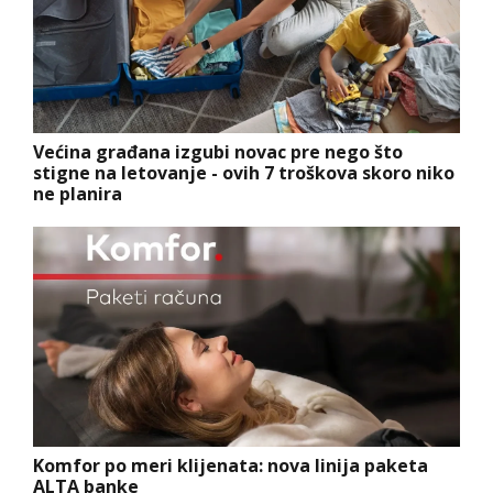
Većina građana izgubi novac pre nego što
stigne na letovanje - ovih 7 troškova skoro niko
ne planira
Komfor po meri klijenata: nova linija paketa
ALTA banke