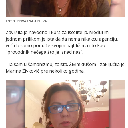
FOTO: PRIVATNA ARHIVA
Završila je navodno i kurs za iscelitelja. Međutim,
jednom prilikom je istakla da nema nikakcu agenciju,
već da samo pomaže svojim najbližima i to kao
"provodnik nečega što je iznad nas".
- Ja sam u šamanizmu, zaista. Živim dušom - zaključila je
Marina Živković pre nekoliko godina.