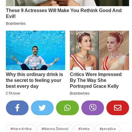
#
Hara Krišna
#
Marina Živković
#
Sekta
#
pevačica