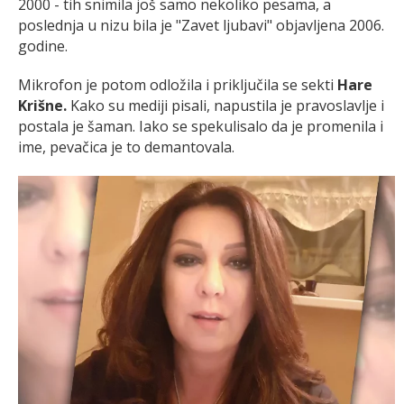
2000 - tih snimila još samo nekoliko pesama, a
poslednja u nizu bila je "Zavet ljubavi" objavljena 2006.
godine.
Mikrofon je potom odložila i priključila se sekti
Hare
Krišne.
Kako su mediji pisali, napustila je pravoslavlje i
postala je šaman. Iako se spekulisalo da je promenila i
ime, pevačica je to demantovala.