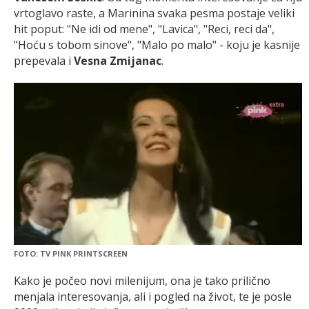
vrtoglavo raste, a Marinina svaka pesma postaje veliki
hit poput: "Ne idi od mene", "Lavica", "Reci, reci da",
"Hoću s tobom sinove", "Malo po malo" - koju je kasnije
prepevala i
Vesna Zmijanac
.
FOTO: TV PINK PRINTSCREEN
Kako je počeo novi milenijum, ona je tako prilično
menjala interesovanja, ali i pogled na život, te je posle