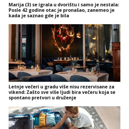
Marija (3) se igrala u dvorištu i samo je nestala:
Posle 42 godine otac je pronašao, zanemeo je
kada je saznao gde je bila
Letnje večeri u gradu više nisu rezervisane za
vikend: Zašto sve više ljudi bira večeru koja se
spontano pretvori u druženje