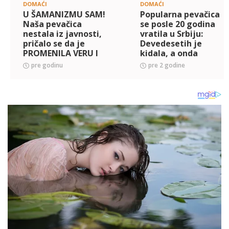
DOMAĆI
DOMAĆI
U ŠAMANIZMU SAM!
Popularna pevačica
Naša pevačica
se posle 20 godina
nestala iz javnosti,
vratila u Srbiju:
pričalo se da je
Devedesetih je
PROMENILA VERU I
kidala, a onda
IME: Ljudi
napustila zemlju i
pre godinu
pre 2 godine
neozbiljno shvataju
rodila četvoro dece,
te stvari (FOTO)
a danas...