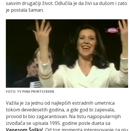
sasvim drugačiji život. Odlučila je da živi sa dušom i zato
je postala šaman.
FOTO: TV PINK PRINTSCREEN
Važila je za jednu od najlepših estradnih umetnica
tokom devedesetih godina, a gde god bi zapevala,
provod bi bio zagarantovan. Na listu najpopularnijih
izvođača se upisala 1995. godine posle dueta sa
Vanesom Šoškić
. Od tog momenta interesovanje za nju