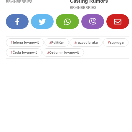
#
Jelena Jovanović
#
Političar
#
razvod braka
#
supruga
#
Čeda Jovanović
#
Čedomir Jovanović