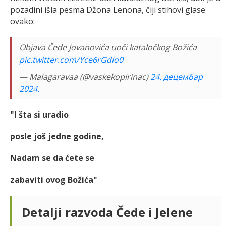
pozadini išla pesma Džona Lenona, čiji stihovi glase
ovako:
Objava Čede Jovanovića uoči kataločkog Božića
pic.twitter.com/Yce6rGdlo0
— Malagaravaa (@vaskekopirinac)
24. децембар
2024.
"I šta si uradio
posle još jedne godine,
Nadam se da ćete se
zabaviti ovog Božića"
Detalji razvoda Čede i Jelene