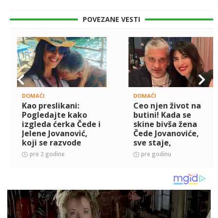
POVEZANE VESTI
DOMAĆI
DOMAĆI
Kao preslikani:
Ceo njen život na
Pogledajte kako
butini! Kada se
izgleda ćerka Čede i
skine bivša žena
Jelene Jovanović,
Čede Jovanoviće,
koji se razvode
sve staje,
nakon 25 godina
pogledajte njenu
pre 2 godine
pre godinu
braka! Imaju
vitku liniju (FOTO)
četvoro dece, a
njihova imena su t