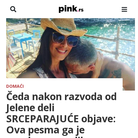
NASLOVNA
VESTI
ZADRUGA
SHOWBIZ
HRONIKA
DOMAĆI
Čeda nakon razvoda od
FARMERI
Jelene deli
SRCEPARAJUĆE objave:
TV
Ova pesma ga je
SPORT