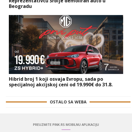
Reprezentativcu Srbije demoliran auto u
Beogradu
Hibrid broj 1 koji osvaja Evropu, sada po
specijalnoj akcijskoj ceni od 19.990€ do 31.8.
OSTALO SA WEBA
PREUZMITE PINK.RS MOBILNU APLIKACIJU