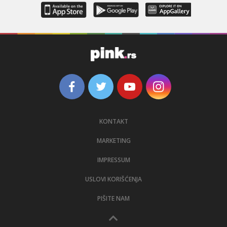
KONTAKT
MARKETING
IMPRESSUM
USLOVI KORIŠĆENJA
PIŠITE NAM