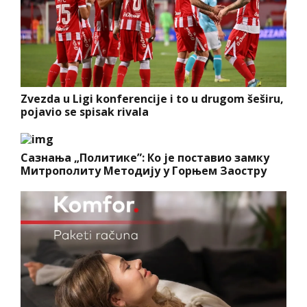
Zvezda u Ligi konferencije i to u drugom šeširu,
pojavio se spisak rivala
Сазнања „Политике”: Ко је поставио замку
Митрополиту Методију у Горњем Заостру