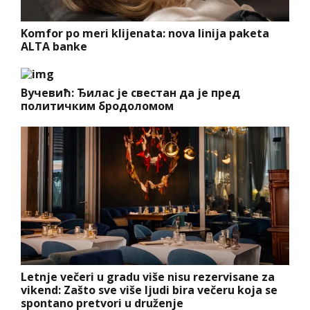
Komfor po meri klijenata: nova linija paketa
ALTA banke
Вучевић: Ђилас је свестан да је пред
политичким бродоломом
Letnje večeri u gradu više nisu rezervisane za
vikend: Zašto sve više ljudi bira večeru koja se
spontano pretvori u druženje