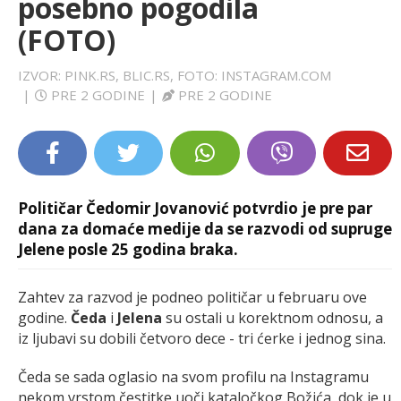
posebno pogodila
LIFESTYLE
(FOTO)
EXTRA
IZVOR: PINK.RS, BLIC.RS, FOTO: INSTAGRAM.COM
|
PRE 2 GODINE
|
PRE 2 GODINE
Političar Čedomir Jovanović potvrdio je pre par
dana za domaće medije da se razvodi od supruge
Jelene posle 25 godina braka.
Zahtev za razvod je podneo političar u februaru ove
godine.
Čeda
i
Jelena
su ostali u korektnom odnosu, a
iz ljubavi su dobili četvoro dece - tri ćerke i jednog sina.
Čeda se sada oglasio na svom profilu na Instagramu
nekom vrstom čestitke uoči kataločkog Božića, dok je u