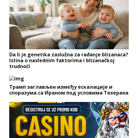
Da li je genetika zaslužna za rađanje blizanaca?
Istina o naslednim faktorima i blizanačkoj
trudnoći
Трамп заглављен између ескалације и
споразума са Ираном под условима Техерана