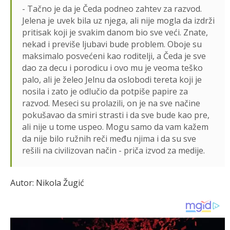
- Tačno je da je Čeda podneo zahtev za razvod.
Jelena je uvek bila uz njega, ali nije mogla da izdrži
pritisak koji je svakim danom bio sve veći. Znate,
nekad i previše ljubavi bude problem. Oboje su
maksimalo posvećeni kao roditelji, a Čeda je sve
dao za decu i porodicu i ovo mu je veoma teško
palo, ali je želeo Jelnu da oslobodi tereta koji je
nosila i zato je odlučio da potpiše papire za
razvod. Meseci su prolazili, on je na sve načine
pokušavao da smiri strasti i da sve bude kao pre,
ali nije u tome uspeo. Mogu samo da vam kažem
da nije bilo ružnih reči među njima i da su sve
rešili na civilizovan način - priča izvod za medije.
Autor: Nikola Žugić