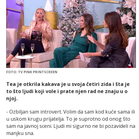
FOTO: TV PINK PRINTSCREEN
Tea je otkrila kakava je u svoja četiri zida i šta je
to što ljudi koji vole i prate njen rad ne znaju u o
njoj.
- Ozbiljan sam introvert. Volim da sam kod kuće sama ili
u uskom krugu prijatelja. To je suprotno od onog što
sam na javnoj sceni. Ljudi mi sigurno ne bi pozavideli na
manjku sna.