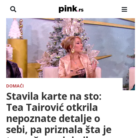
NASLOVNA
VESTI
ZADRUGA
SHOWBIZ
HRONIKA
DOMAĆI
Stavila karte na sto:
FARMERI
Tea Tairović otkrila
nepoznate detalje o
TV
sebi, pa priznala šta je
SPORT