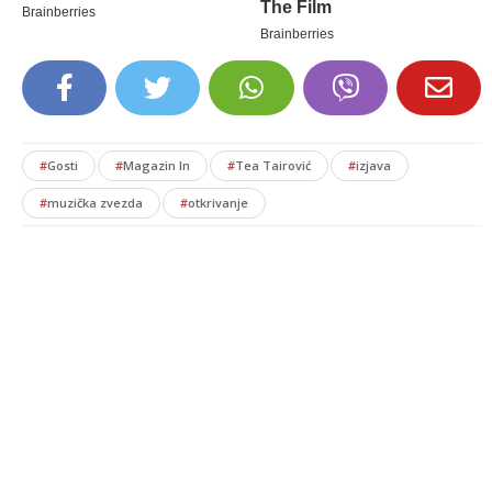
#
Gosti
#
Magazin In
#
Tea Tairović
#
izjava
#
muzička zvezda
#
otkrivanje