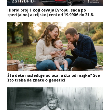
Hibrid broj 1 koji osvaja Evropu, sada po
specijalnoj akcijskoj ceni od 19.990€ do 31.8.
Šta dete nasleđuje od oca, a šta od majke? Sve
što treba da znate o genetici