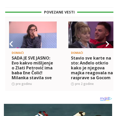
POVEZANE VESTI
DOMAĆI
DOMAĆI
SADA JE SVE JASNO:
Stavio sve karte na
Evo kakvo mišljenje
sto: Anđelo otkrio
o Zlati Petrović ima
kako je njegova
baba Ene Čolić!
majka reagovala na
Milanka stavila sve
rasprave sa Gocom
karte na sto!
Džehverović!
pre godinu
pre 2 godine
(VIDEO)
(VIDEO)