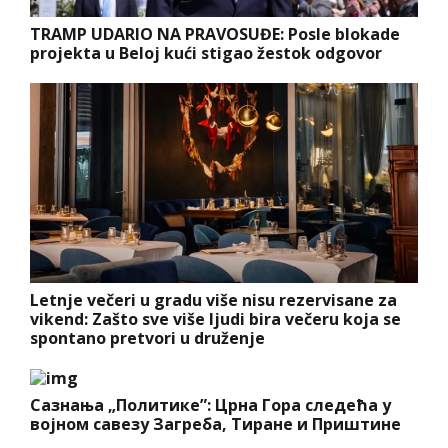
TRAMP UDARIO NA PRAVOSUĐE: Posle blokade
projekta u Beloj kući stigao žestok odgovor
Letnje večeri u gradu više nisu rezervisane za
vikend: Zašto sve više ljudi bira večeru koja se
spontano pretvori u druženje
Сазнања „Политике”: Црна Гора следећа у
војном савезу Загреба, Тиране и Приштине