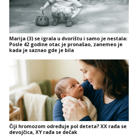
Marija (3) se igrala u dvorištu i samo je nestala:
Posle 42 godine otac je pronašao, zanemeo je
kada je saznao gde je bila
Čiji hromozom određuje pol deteta? XX rađa se
devojčica, XY rađa se dečak