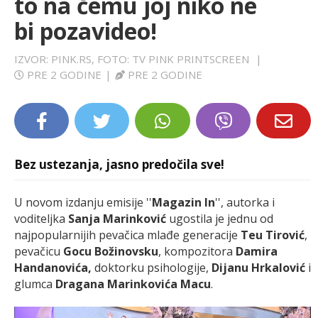
to na čemu joj niko ne
LIFESTYLE
bi pozavideo!
EXTRA
IZVOR: PINK.RS, FOTO: TV PINK PRINTSCREEN
|
PRE 2 GODINE
|
PRE 2 GODINE
Bez ustezanja, jasno predočila sve!
U novom izdanju emisije ''
Magazin In
'', autorka i
voditeljka
Sanja Marinković
ugostila je jednu od
najpopularnijih pevačica mlađe generacije
Teu Tirović
,
pevačicu
Gocu Božinovsku
, kompozitora
Damira
Handanovića,
doktorku psihologije,
Dijanu Hrkalović
i
glumca
Dragana Marinkovića Macu
.