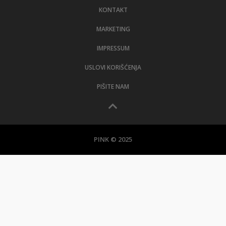
KONTAKT
MARKETING
IMPRESSUM
USLOVI KORIŠĆENJA
PIŠITE NAM
PINK © 2025